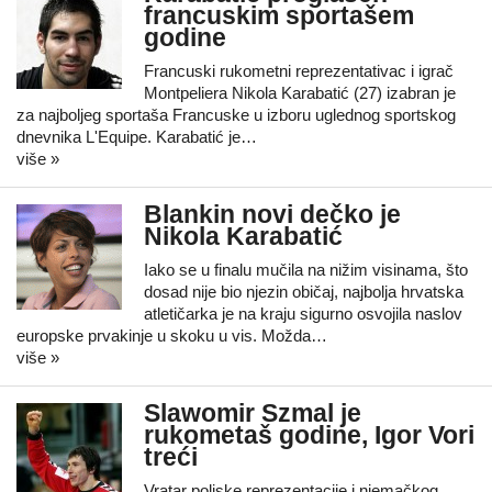
francuskim sportašem
godine
Francuski rukometni reprezentativac i igrač
Montpeliera Nikola Karabatić (27) izabran je
za najboljeg sportaša Francuske u izboru uglednog sportskog
dnevnika L'Equipe. Karabatić je…
više »
Blankin novi dečko je
Nikola Karabatić
Iako se u finalu mučila na nižim visinama, što
dosad nije bio njezin običaj, najbolja hrvatska
atletičarka je na kraju sigurno osvojila naslov
europske prvakinje u skoku u vis. Možda…
više »
Slawomir Szmal je
rukometaš godine, Igor Vori
treći
Vratar poljske reprezentacije i njemačkog