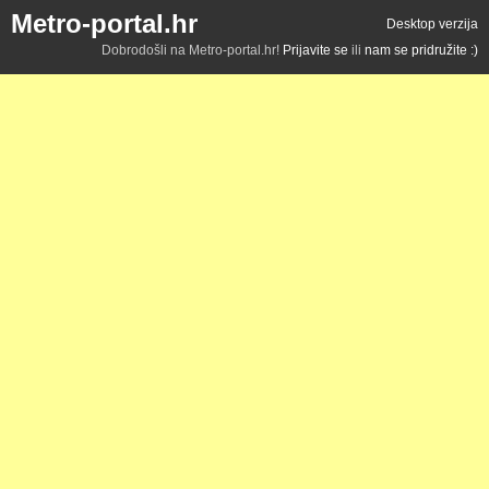
Metro-portal.hr
Desktop verzija
Dobrodošli na Metro-portal.hr!
Prijavite se
ili
nam se pridružite :)