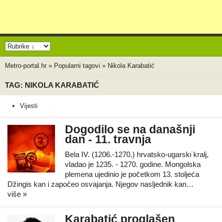
Metro-portal.hr
»
Popularni tagovi
»
Nikola Karabatić
TAG: NIKOLA KARABATIĆ
Vijesti
Dogodilo se na današnji
dan - 11. travnja
Bela IV. (1206.-1270.) hrvatsko-ugarski kralj,
vladao je 1235. - 1270. godine. Mongolska
plemena ujedinio je početkom 13. stoljeća
Džingis kan i započeo osvajanja. Njegov nasljednik kan…
više »
Karabatić proglašen