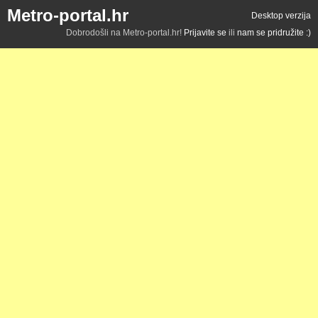
Metro-portal.hr
Desktop verzija
Dobrodošli na Metro-portal.hr!
Prijavite se
ili
nam se pridružite :)