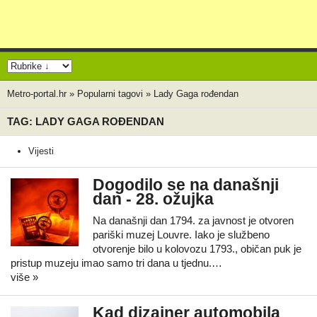
Metro-portal.hr
»
Popularni tagovi
»
Lady Gaga rođendan
TAG: LADY GAGA ROĐENDAN
Vijesti
Dogodilo se na današnji
dan - 28. ožujka
Na današnji dan 1794. za javnost je otvoren
pariški muzej Louvre. Iako je službeno
otvorenje bilo u kolovozu 1793., običan puk je
pristup muzeju imao samo tri dana u tjednu.…
više »
Kad dizajner automobila