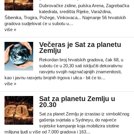
Dubrovačke zidine, pulska Arena, Zagrebačka
katedrala, središta Rijeke, Varaždina,
Šibenika, Trogira, Požege, Vinkovaca... Najmanje 56 hrvatskih
gradova sudjelovat će u subotu u…
više »
Večeras je Sat za planetu
Zemlju
Rekordan broj hrvatskih gradova, čak 68, u
subotu će u 20,30 sati isključiti dekorativnu
rasvjetu svojih najznačajnijih znamenitosti,
kao i javnu rasvjetu brojnih trgova i ulica - bit će to…
više »
Sat za planetu Zemlju u
20.30
Sat za planet Zemlju je izrastao iz simboličnog
gašenja svjetala u Sydneyu, do najveće
svjetske kampanje koja mobilizira stotine
milijuna ljudi u više od 7.000 gradova i 163…