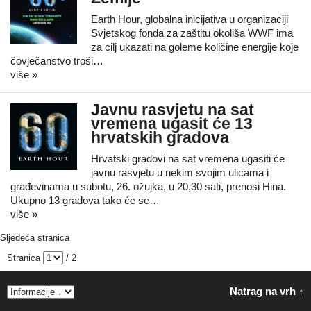
Earth Hour, globalna inicijativa u organizaciji
Svjetskog fonda za zaštitu okoliša WWF ima
za cilj ukazati na goleme količine energije koje
čovječanstvo troši…
više »
Javnu rasvjetu na sat
vremena ugasit će 13
hrvatskih gradova
Hrvatski gradovi na sat vremena ugasiti će
javnu rasvjetu u nekim svojim ulicama i
građevinama u subotu, 26. ožujka, u 20,30 sati, prenosi Hina.
Ukupno 13 gradova tako će se…
više »
Sljedeća stranica
Stranica
/ 2
Natrag na vrh ↑