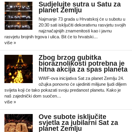
Sudjelujte sutra u Satu za
planet Zemlju
Najmanje 73 grada u Hrvatskoj će u subotu u
20:30 sati isključiti dekorativnu rasvjetu svojih
najznačajnijih znamenitosti kao i javnu
rasvjetu brojnih trgova i ulica. Bit će to hrvatski…
više »
Zbog brzog gubitka
bioraznolikosti potrebna je
hitna akcija za spas planeta
WWF-ova inicijativa Sat za planet Zemlju 24.
ožujka ponovno će ujediniti milijune ljudi diljem
svijeta koji će tako pokazati svoju predanost planetu. Kako je
naš zajednički dom suočen…
više »
Ove subote isključite
svjetla za jubilarni Sat za
planet Zemlju