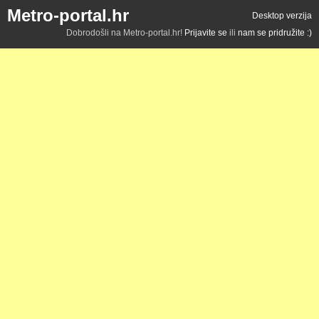
Metro-portal.hr
Desktop verzija
Dobrodošli na Metro-portal.hr!
Prijavite se
ili
nam se pridružite :)