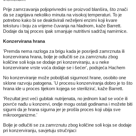
Prije zamrzavanja poljoprivredni se proizvod blanšira, što znači
da se zagrijava nekoliko minuta na visokoj temperaturi. To je
potrebno kako bi se deaktivirali neželjeni enzimi koji kvare
teksturu i boju za vrijeme čuvanja na hladnom, kaže Barrett.
Dodaje da taj proces ipak smanjuje nutritivni sadržaj namirnice.
Konzervirana hrana
'Premda nema razloga za brigu kada je posrijedi zamrznuta ili
konzervirana hrana, bolje je odlučiti se za zamrznutu zbog
količine soli koja se dodaje pri konzerviranju, a u neke
konzervirane vrste voća dodaje se i šećer', podsjeća Hachem
No konzerviranje može poboljšati sigurnost hrane, osobito one
sklone razvoju patogena. 'U procesu konzerviranja dobro je to što
hrana ide u proces tijekom kojega se sterilizira', kaže Barrett.
'Rezultat jest veći gubitak nutrijenata, no jednom kad se voće ili
povrće nađu u konzervi, ondje mogu ostati godinama i možete biti
sigurni da je hrana sigurna jer je prošla proces koji ubija sve
mikroorganizme.'
Bolje je odlučiti se za zamrznutu zbog količine soli koja se dodaje
pri konzerviranju, savjetuju stručnjaci