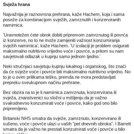
Svježa hrana
Najvažnija je raznovrsna prehrana, kaže Hachem, koja i sama
poseže za kombinacijom svježih, zamrznutih i konzerviranih
namirnica.
'Uravnotežen ćete obrok dobiti pripremom zamrznutog ili povrća
iz konzerve, no to ne može zamijeniti važnost konzumiranja
svježih namirnica', kaže Hachem. 'U izolaciji je problem osigurati
maksimalno nutritivno vrijedno voće i povrće, a pritom su nam
savjetovali odlazak u kupnju samo jednom tjedno.'
Neki stručnjaci savjetuju kupnju lokalnog i organskog, što znači
da će svježe voće i povrće biti maksimalno nutritivno vrijedno. No
to je u ovim prilikama teško, premda ne mora predstavljati
prepreku sveukupnom načinu prehrane.
Bez obzira na to je li namirnica zamrznuta, konzervirana ili
svježa, znanstvenici su složni u mišljenju da je važno
svakodnevno konzumirati voće i povrće, kako god ono bilo
pripremljeno.
Britanski NHS smatra da svježe, zamrznuto, konzervirano ili
sušeno, voće i povrće ulazi u vaših "pet dnevnih obroka". I Barrett
smatra da je važno ne prestati konzumirati voće i povrće u bilo