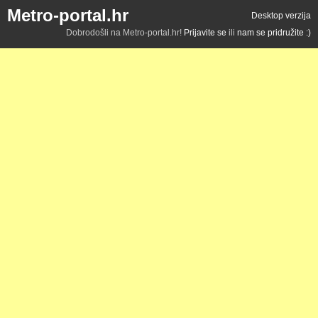
Metro-portal.hr
Desktop verzija
Dobrodošli na Metro-portal.hr!
Prijavite se
ili
nam se pridružite :)