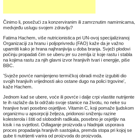
Činimo li, posežući za konzerviranim ili zamrznutim namirnicama,
medvjeđu uslugu svojem zdravlju?
Fatima Hachem, više nutricionistica pri UN-ovoj specijaliziranoj
Organizaciji za hranu i poljoprivredu (FAO) kaže da je važno
upamtiti kako je hrana najhranjivija u doba branja. Svježi plodovi
počinju propadati čim se uberu jer su zemlja iz koje rastu i stabla
na kojima rastu za njih glavni izvor hranjivih tvari i energije, piše
BBC.
'Svježe povrće namijenjeno termičkoj obradi može izgubiti dio
svojih hranjivih vrijednosti ako ostane dugo na polici trgovine',
kaže Hachem.
Jednom kad se ubere, voće ili povrće i dalje crpi vlastite nutrijente
te ih razlaže da bi održalo svoje stanice na životu, no neke su
hranjive tvari posebno osjetljive. Vitamin C, koji pomaže ljudskom
organizmu u apsorpciji željeza, pridonosi sniženju razine
kolesterola i štiti od slobodnih radikala, posebno je osjetljiv na
kisik i na svjetlost. Odlaganje proizvoda u hladnjak usporava
proces propadanja hranjivih sastojaka, premda stopa pri kojoj se
gube ti nutrijenti varira od proizvoda do proizvoda.