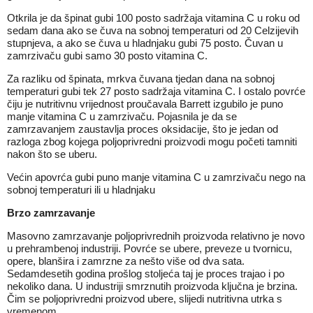
Otkrila je da špinat gubi 100 posto sadržaja vitamina C u roku od
sedam dana ako se čuva na sobnoj temperaturi od 20 Celzijevih
stupnjeva, a ako se čuva u hladnjaku gubi 75 posto. Čuvan u
zamrzivaču gubi samo 30 posto vitamina C.
Za razliku od špinata, mrkva čuvana tjedan dana na sobnoj
temperaturi gubi tek 27 posto sadržaja vitamina C. I ostalo povrće
čiju je nutritivnu vrijednost proučavala Barrett izgubilo je puno
manje vitamina C u zamrzivaču. Pojasnila je da se
zamrzavanjem zaustavlja proces oksidacije, što je jedan od
razloga zbog kojega poljoprivredni proizvodi mogu početi tamniti
nakon što se uberu.
Većin apovrća gubi puno manje vitamina C u zamrzivaču nego na
sobnoj temperaturi ili u hladnjaku
Brzo zamrzavanje
Masovno zamrzavanje poljoprivrednih proizvoda relativno je novo
u prehrambenoj industriji. Povrće se ubere, preveze u tvornicu,
opere, blanšira i zamrzne za nešto više od dva sata.
Sedamdesetih godina prošlog stoljeća taj je proces trajao i po
nekoliko dana. U industriji smrznutih proizvoda ključna je brzina.
Čim se poljoprivredni proizvod ubere, slijedi nutritivna utrka s
vremenom.