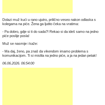
Dolazi muž kući u rano ujutro, prilično veseo nakon odlaska s
kolegama na piće. Žena ga ljutito čeka na vratima:
- Pa dobro, gdje si ti do sada?! Rekao si da ideš samo na jedno
piće poslije posla!
Muž se nasmije i kaže:
- Ma daj, ženo, pa znaš da vikendom imamo problema s
komunikacijom. Ti si mislila na jedno piće, a ja na jedan petak!
06.06.2026. 06:54:00