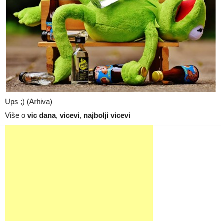
Ups ;) (Arhiva)
Više o
vic dana
,
vicevi
,
najbolji vicevi