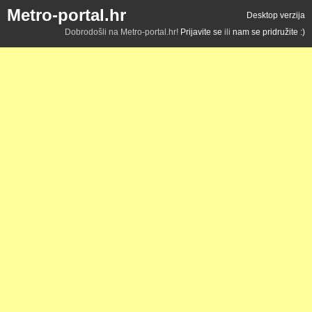
Metro-portal.hr
Desktop verzija
Dobrodošli na Metro-portal.hr!
Prijavite se
ili
nam se pridružite :)