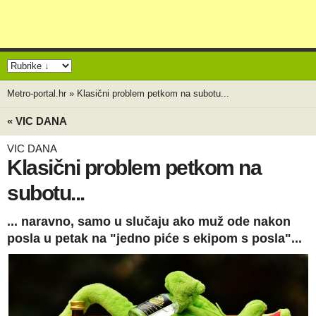
Metro-portal.hr
»
Klasični problem petkom na subotu...
« VIC DANA
VIC DANA
Klasični problem petkom na
subotu...
... naravno, samo u slučaju ako muž ode nakon
posla u petak na "jedno piće s ekipom s posla"...