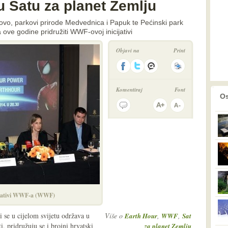
u Satu za planet Zemlju
stovo, parkovi prirode Medvednica i Papuk te Pećinski park
ve godine pridružiti WWF-ovoj inicijativi
Objavi na
Print
Komentiraj
Font
prethodno
2
Os
cijativi WWF-a (WWF)
 se u cijelom svijetu održava u
Više o
,
,
Earth Hour
WWF
Sat
, pridružuju se i brojni hrvatski
za planet Zemlju