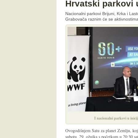
Hrvatski parkovi 
Nacionalni parkovi Brijuni, Krka i La
Grabovača raznim će se aktivnostima o
I nacionalni parkovi u ini
Ovogodišnjem Satu za planet Zemlju, koji
subotu, 29. ožujka s početkom u 20:30 sati