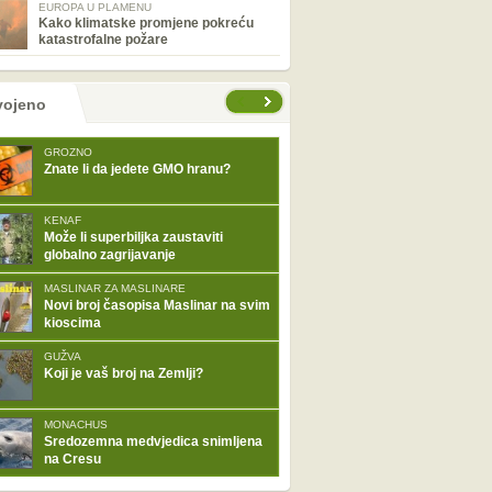
EUROPA U PLAMENU
Kako klimatske promjene pokreću
katastrofalne požare
tranice
vojeno
GROZNO
Znate li da jedete GMO hranu?
KENAF
Može li superbiljka zaustaviti
globalno zagrijavanje
MASLINAR ZA MASLINARE
Novi broj časopisa Maslinar na svim
kioscima
GUŽVA
Koji je vaš broj na Zemlji?
MONACHUS
Sredozemna medvjedica snimljena
na Cresu