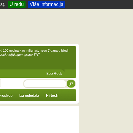
s).
U redu
Više informacija
eti 100 godina kao milijunaš, nego 7 dana u bijedi
ezadovoljni agent grupe TNT
Bob Rock
TRAŽI
roskop
Iza ogledala
Hi-tech