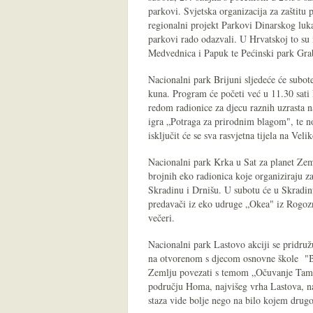
parkovi. Svjetska organizacija za zaštitu
regionalni projekt Parkovi Dinarskog luka 
parkovi rado odazvali. U Hrvatskoj to su 
Medvednica i Papuk te Pećinski park Gra
Nacionalni park Brijuni sljedeće će subot
kuna. Program će početi već u 11.30 sati
redom radionice za djecu raznih uzrasta na
igra „Potraga za prirodnim blagom", te n
isključit će se sva rasvjetna tijela na Vel
Nacionalni park Krka u Sat za planet Zem
brojnih eko radionica koje organiziraju z
Skradinu i Drnišu. U subotu će u Skradinu 
predavači iz eko udruge „Okea" iz Rogozni
večeri.
Nacionalni park Lastovo akciji se pridru
na otvorenom s djecom osnovne škole "Br
Zemlju povezati s temom „Očuvanje Tamno
području Homa, najvišeg vrha Lastova, na
staza vide bolje nego na bilo kojem drug