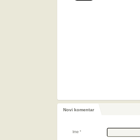
Novi komentar
Ime
*