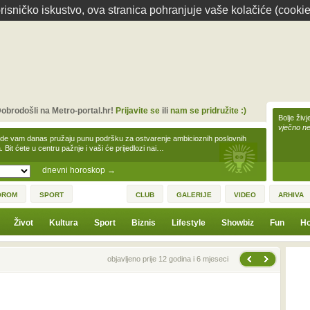
isničko iskustvo, ova stranica pohranjuje vaše kolačiće (cookie
obrodošli na Metro-portal.hr!
Prijavite se
ili
nam se pridružite :)
Bolje živj
vječno n
zde vam danas pružaju punu podršku za ostvarenje ambicioznih poslovnih
a. Bit ćete u centru pažnje i vaši će prijedlozi nai…
dnevni horoskop
→
OROM
SPORT
CLUB
GALERIJE
VIDEO
ARHIVA
Život
Kultura
Sport
Biznis
Lifestyle
Showbiz
Fun
Ho
Sljedeća vijest
Prethodna vijest
objavljeno prije 12 godina i 6 mjeseci