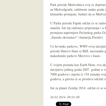
Park prirode Medvednica svoj će doprinos o
na Medvedgradu, zaštitnom znaku grada Za
klimatske promjene, budući da se Medvedn
U Parku prirode Papuk održat će se radio
staništa. Isti tip radionice pripremaju i
promjena naprimjeru Pećinskog parka Grab
„Šumski ekosustavi" (šumarija Perušić).
Uz hrvatske parkove, WWF-ovoj inicijativ
prirode Hutovo blato iz BiH, nacionalni p
makedonski parkovi Mavrovo i Jasen.
U svijetu poznata kao Earth Hour, ova a
inicijative jednog grada 2007. godine u v
7000 gradova i mjesta iz 154 zemalja svij
gradova, a glavna će se proslava održati 
Sat za planet Zemlju 2014. održat će se 
26.03.2014. 08:01:00