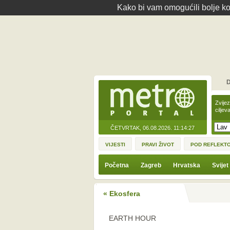
Kako bi vam omogućili bolje kor
D
Zvije
ciljev
ČETVRTAK, 06.08.2026.
11:14:27
VIJESTI
PRAVI ŽIVOT
POD REFLEKT
Početna
Zagreb
Hrvatska
Svijet
« Ekosfera
EARTH HOUR