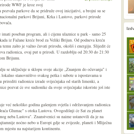
 prirode WWF je kroz svoj
pozvala parkove da se pridruže ovoj inicijativi, a brojni su se
nacionalni parkovi Brijuni, Krka i Lastovo, parkovi prirode
bovača.
nema prethodne s
sljedeće
Izd
e imati poseban program, ali i cijenu ulaznice u park - samo 25
 kada iz Fažane kreće brod za Veliki Brijun. Od podneva kreću
 temu zašto je važno čuvati prirodu, okoliš i energiju. Slijedit će
ova radionica, ovaj put u prirodi. U razdoblju od 20:30 do 21:30
ikom Brijunu.
lju se uključuje u sklopu svoje akcije „Znanjem do očuvanja" i
a lokalno stanovništvo svakog petka i subote u ispostavama u
prirediti radionicu izrade svijećnjaka od starih limenki, a
ce pozvat će sve sudionike da svoje svijećnjake iskoriste još iste
žuje već nekoliko godina gašenjem svjetla i održavanjem radionica
aća Glumac" s otoka Lastova. Ovogodišnji će Sat za planet
g neba Lastova". Znanstvenici su naime ustanovili da je na
jtamnije noćno nebo u Europi gdje se zvijezde, planeti i Mliječna
om mjestu na najstarijem kontinentu.