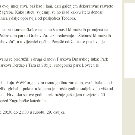
voj inicijativi, baš kao i lani, dati gašenjem dekorativne rasvjete
greba. Kako ističu, svjesniji su no ikad kakvu štetu donose
ica i dalje oporavlja od posljedica Teodora.
nice za osnovnoškolce na temu štetnosti klimatskih promjena na
 u Pećinskom parku Grabovača. Uz predavanje -„Štetnost klimatskih
ovača", a u vijećnici općine Perušić održat će se predavanje
i su se pridružili i drugi članovi Parkova Dinarskog luka: Park
arkovi Đerdap i Tara iz Srbije, crnogorski park Lovćen te
kcija koju WWF organizira osmu godinu zaredom, evoluirala je od
eliki globalni pokret u kojemu je prošle godine sudjelovalo više od
eta. Hrvatska se ove godine pridružuje gašenjem rasvjete u 50
ispred Zagrebačke katedrale.
od 20:30 do 21:30 u subotu, 29. ožujka