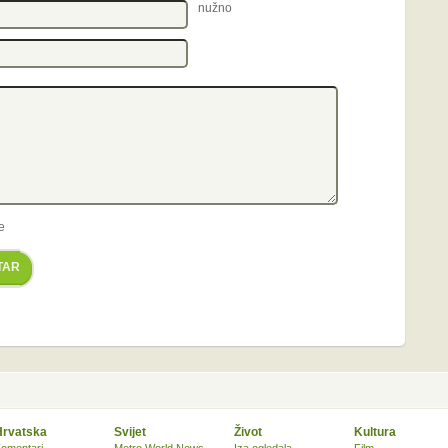
nužno
e
TAR
Hrvatska
Svijet
Život
Kultura