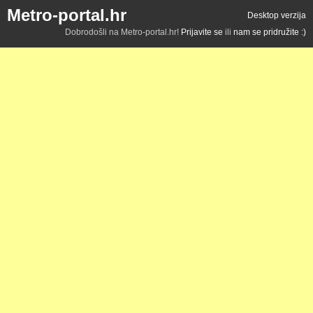
Metro-portal.hr
Desktop verzija
Dobrodošli na Metro-portal.hr!
Prijavite se
ili
nam se pridružite :)