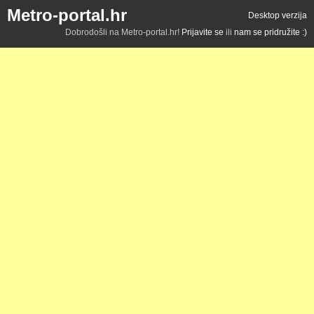
Metro-portal.hr
Desktop verzija
Dobrodošli na Metro-portal.hr!
Prijavite se
ili
nam se pridružite :)