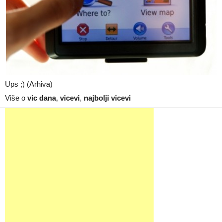
Ups ;) (Arhiva)
Više o
vic dana
,
vicevi
,
najbolji vicevi