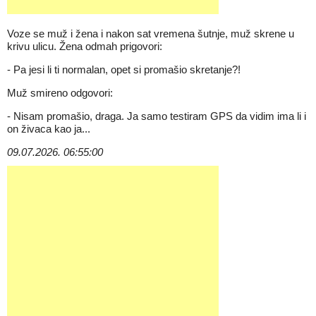
Voze se muž i žena i nakon sat vremena šutnje, muž skrene u
krivu ulicu. Žena odmah prigovori:
- Pa jesi li ti normalan, opet si promašio skretanje?!
Muž smireno odgovori:
- Nisam promašio, draga. Ja samo testiram GPS da vidim ima li i
on živaca kao ja...
09.07.2026. 06:55:00