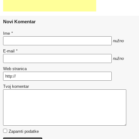
Novi Komentar
Ime
*
nužno
E-mail
*
nužno
Web stranica
Tvoj komentar
Zapamti podatke