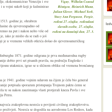
lje, ekskomunicirao Veneciju i sve
,
Vigny
Wilhelm Conrad
 i u vojni sukob koji je kulminirao
,
,
Röntgen
Heinrich Mann
,
,
Julian Glover
Michael York
,
,
Stacy Ann Ferguson
Fergie
 1513. godine je, ohrabren
,
rođeni 27. ožujka
rođendani
nema prethodne s
nema sljede
Izd
lasine da sjeverozapadno od
,
,
slavnih osoba
27. ožujka
krenuo na put i nakon nešto više od
,
rođeni na današnji dan
27. 3.
e, iako je mislio da se radi o još
ji je u vremenu velikih otkrića došao do sjevernoameričkog
Edinburghu 1871. godine odigrana je prva međunarodna rugby
nije dobio prvi set pisanih pravila, na području Engleske i
vijesnu utakmicu, igrao se u sličnom obliku od vremena brončanog
a je 1941. godine vojnim udarom na čijem je čelu bio general
anije potpisala sporazum pristupanja Trojnom paktu ćemu se
la te su nakon zauzimanja vlasti protjerali kneza Pavla i sve
ju Petru.
najveća zrakoplovna nesreća u povijesti civilnog zrakoplovstva.
elo preživjeti. Nesreća se dogodila na aerodromu Los Rodeos, kada