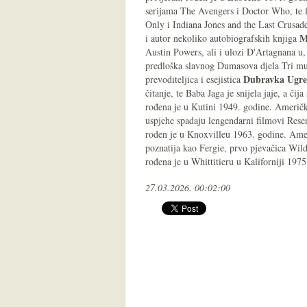
serijama The Avengers i Doctor Who, te 
Only i Indiana Jones and the Last Crusad
M
i autor nekoliko autobiografskih knjiga
Austin Powers, ali i ulozi D'Artagnana u,
predloška slavnog Dumasova djela Tri muš
Dubravka Ugre
prevoditeljica i esejistica
čitanje, te Baba Jaga je snijela jaje, a 
rođena je u Kutini 1949. godine. Američki
uspjehe spadaju lengendarni filmovi Reser
rođen je u Knoxvilleu 1963. godine. Ame
poznatija kao Fergie, prvo pjevačica Wil
rođena je u Whittitieru u Kaliforniji 1975
27.03.2026. 00:02:00