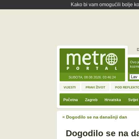
Kako bi vam omogućili bolje kor
D
Ovo j
kozmi
SUBOTA, 08.08.2026.
03:46:24
VIJESTI
PRAVI ŽIVOT
POD REFLEKT
Početna
Zagreb
Hrvatska
Svijet
« Dogodilo se na današnji dan
Dogodilo se na da