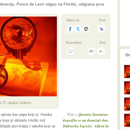
eneciju, Ponce de Leon stigao na Floridu, odigrana prva
Objavi na
Print
Komentiraj
Font
prethodno
2
Os
n 27. ožujka (Arhiva)
 upisan kao papa koji je 'rimsku
Više o
,
Quentin Tarantino
 koja je ukinula viteški red
,
dogodilo se na današnji dan
išnjih previranja i sukoba koji su
,
Dubravka Ugrešić
Alfred de