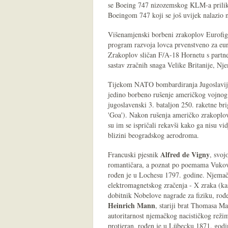
se Boeing 747 nizozemskog KLM-a prilik
Boeingom 747 koji se još uvijek nalazio n
Višenamjenski borbeni zrakoplov Eurofig
program razvoja lovca prvenstveno za eu
Zrakoplov sličan F/A-18 Hornetu s partne
sastav zračnih snaga Velike Britanije, Nje
Tijekom NATO bombardiranja Jugoslavije
jedino borbeno rušenje američkog vojnog 
jugoslavenski 3. bataljon 250. raketne 
'Goa'). Nakon rušenja američko zrakoplovst
su im se ispričali rekavši kako ga nisu vi
blizini beogradskog aerodroma.
Alfred de Vigny
Francuski pjesnik
, svoj
romantičara, a poznat po poemama Vukova
rođen je u Lochesu 1797. godine. Njemač
elektromagnetskog zračenja - X zraka (ka
dobitnik Nobelove nagrade za fiziku, rođ
Heinrich Mann
, stariji brat Thomasa Ma
autoritarnost njemačkog nacističkog režim
protjeran, rođen je u Lübecku 1871. god