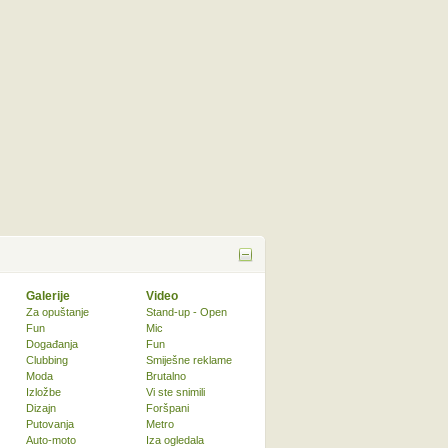
Galerije
Video
Za opuštanje
Stand-up - Open
Fun
Mic
Događanja
Fun
Clubbing
Smiješne reklame
Moda
Brutalno
Izložbe
Vi ste snimili
Dizajn
Foršpani
Putovanja
Metro
Auto-moto
Iza ogledala