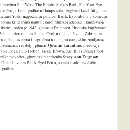
filmovima Star Wars: The Empire Strikes Back, For Your Eyes
e, rođen je 1935. godine u Hampsteadu. Engleski kazališni glumac
ichael York
, najpoznatiji po ulozi Basila Expositiona u komediji
 prema kritičarima najuspješnijoj filmskoj adaptaciji književnog
ketira, rođen je 1942. godine u Fulmoreu. Hrvatska književnica,
šić
, autorica romana Štefica Cvek u raljama života, Zabranjeno
čija su djela prevedena i nagrađena u mnogim europskim zemljama,
Quentin Tarantino
 scenarist, redatelj i glumac
, među čije
voir Dogs, Pulp Fiction, Jackie Brown, Kill Bill i Death Proof,
Stacy Ann Ferguson
rička pjevačica, glumica i manekenka
d Orchida, zatim Black Eyed Peasa, a onda i solo izvođačica,
. godine.