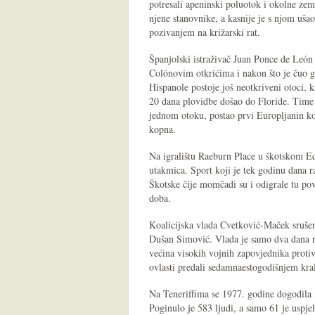
potresali apeninski poluotok i okolne zem
njene stanovnike, a kasnije je s njom ušao
pozivanjem na križarski rat.
Španjolski istraživač Juan Ponce de León
Colónovim otkrićima i nakon što je čuo g
Hispanole postoje još neotkriveni otoci, 
20 dana plovidbe došao do Floride. Time j
jednom otoku, postao prvi Europljanin ko
kopna.
Na igralištu Raeburn Place u škotskom 
utakmica. Sport koji je tek godinu dana ra
Škotske čije momčadi su i odigrale tu po
doba.
Koalicijska vlada Cvetković-Maček srušen
Dušan Simović. Vlada je samo dva dana r
većina visokih vojnih zapovjednika protivi
ovlasti predali sedamnaestogodišnjem kral
Na Teneriffima se 1977. godine dogodila 
Poginulo je 583 ljudi, a samo 61 je uspj