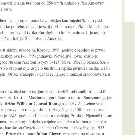
om uzlijetanja brzinom od 250 km/h sudario s Pan Am-ovim
a pisti.
hter Typhoon, od početka zamišljen kao zajednički europski
ropske potrebe, obavio je svoj prvi let u njemačkom Manchingu.
rima proizvodi tvrtka Eurofighter GmbH, a do sada je ušao u
mačke, Italije, Španjolske i Austrije.
 u sklopu sukoba na Kosovu 1999. godine dogodilo se prvo i
zrakoplova F-117 Nighthawk. 'Nevidljivi' lovac srušio je
brigade ruskom raketom Isayev S-125 'Neva' (NATO oznaka SA-3
vo olupinu nije uspjelo uništiti, a srpska javnost i mediji u šali
djeli. Ostaci zrakoplova danas se nalaze u muzeju zrakoplovstva u
om filozofijskom poezijom znatno različit od ostalih francuskih
 smrt, Krist na Maslinovoj gori, Boca u moru i Samsonov gnjev,
Wilhelm Conrad Röntgen
ki fizičar
, otkrivač posebne vrste
snije nazvanih rendgenskima), zbog čega je 1901. postao prvi
en je 1845. godine u Lennepu u tadašnjoj Pruskoj. Njemački pisac
nna, autor brojnih djela socijalne tematike u kojima je napadao
a, kao što su Čovjek od slame i Carstvo, a zbog čega je 1933.
Julian Glover
ine. Britanski glumac
, zapamćen po ulogama u