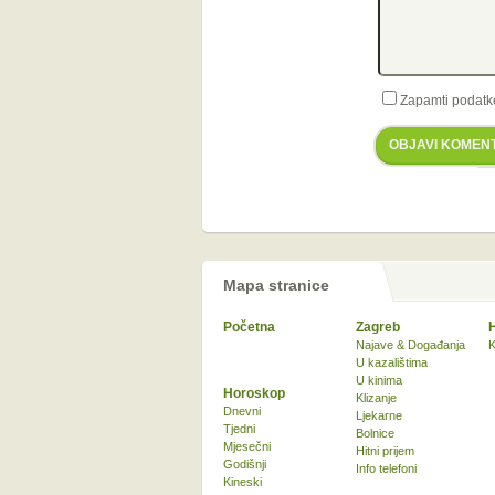
Zapamti podatk
OBJAVI KOMEN
Mapa stranice
Početna
Zagreb
Najave & Događanja
K
U kazalištima
U kinima
Horoskop
Klizanje
Dnevni
Ljekarne
Tjedni
Bolnice
Mjesečni
Hitni prijem
Godišnji
Info telefoni
Kineski