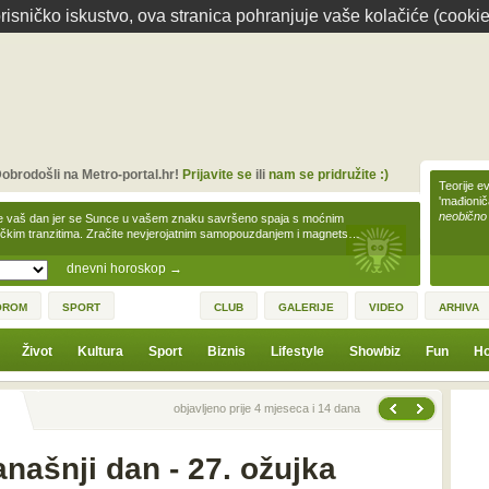
isničko iskustvo, ova stranica pohranjuje vaše kolačiće (cookie
obrodošli na Metro-portal.hr!
Prijavite se
ili
nam se pridružite :)
Teorije ev
'mađioni
neobično
e vaš dan jer se Sunce u vašem znaku savršeno spaja s moćnim
čkim tranzitima. Zračite nevjerojatnim samopouzdanjem i magnets…
dnevni horoskop
→
OROM
SPORT
CLUB
GALERIJE
VIDEO
ARHIVA
Život
Kultura
Sport
Biznis
Lifestyle
Showbiz
Fun
Ho
Sljedeća vijest
Prethodna vijest
objavljeno prije 4 mjeseca i 14 dana
našnji dan - 27. ožujka