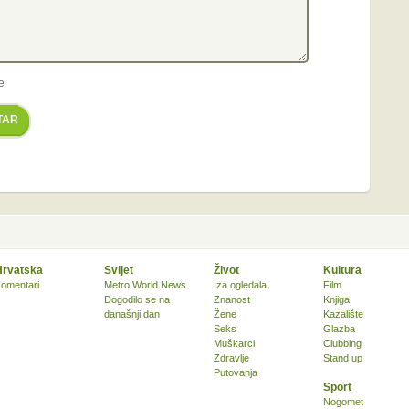
e
TAR
Hrvatska
Svijet
Život
Kultura
omentari
Metro World News
Iza ogledala
Film
Dogodilo se na
Znanost
Knjiga
današnji dan
Žene
Kazalište
Seks
Glazba
Muškarci
Clubbing
Zdravlje
Stand up
Putovanja
Sport
Nogomet