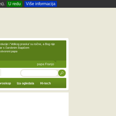
s).
U redu
Više informacija
olucije i 'Velikog praska' su točne, a Bog nije
čar s čarobnim štapićem
 otvoreni papa
papa Franjo
TRAŽI
roskop
Iza ogledala
Hi-tech