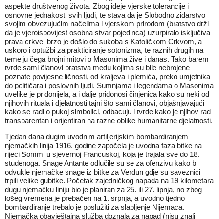
aspekte društvenog života. Zbog ideje vjerske tolerancije i
osnovne jednakosti svih ljudi, te stava da je Slobodno zidarstvo
svojim obvezujućim načelima i vjerskom prirodom (bratstvo drži
da je vjeroispovijest osobna stvar pojedinca) uzurpiralo isključiva
prava crkve, brzo je došlo do sukoba s Katoličkom Crkvom, a
uskoro i optužbi za prakticiranje sotonizma, te raznih drugih na
temelju čega brojni mitovi o Masonima žive i danas. Tako barem
tvrde sami članovi bratstva među kojima su bile nebrojene
poznate povijesne ličnosti, od kraljeva i plemića, preko umjetnika
do političara i poslovnih ljudi. Sumnjama i legendama o Masonima
uvelike je pridonijela, a i dalje pridonosi činjenica kako su neki od
njihovih rituala i djelatnosti tajni što sami članovi, objašnjavajući
kako se radi o pukoj simbolici, odbacuju i tvrde kako je njihov rad
transparentan i orijentiran na razne oblike humanitarne djelatnosti.
Tjedan dana dugim uvodnim artiljerijskim bombardiranjem
njemačkih linija 1916. godine započela je uvodna faza bitke na
rijeci Sommi u sjevernoj Francuskoj, koja je trajala sve do 18.
studenoga. Snage Antante odlučile su se za ofenzivu kako bi
odvukle njemačke snage iz bitke za Verdun gdje su saveznici
trpili velike gubitke. Početak zajedničkog napada na 19 kilometara
dugu njemačku liniju bio je planiran za 25. ili 27. lipnja, no zbog
lošeg vremena je prebačen na 1. srpnja, a uvodno tjedno
bombardiranje trebalo je poslužiti za slabljenje Nijemaca.
Njemačka obavještajna služba doznala za napad (nisu znali