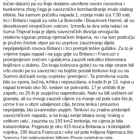
točan datum) pa su linije dodatno utvrđene novim rovovima i
bunkerima zbog čega je savezničko bombardiranje imalo slabog
efekta. Na samom početku napada 1. srpnja malo iza 7:30 sati,
Irci i Britanci napali su sela La Boisselle i Beaumont Hamel, ali su
desetkovani strojničkom vatrom. Između ta dva sela nalazi se
šuma Thipval koja je dijelu savezničkih divizija omogućila
relativno siguran pristup njemačkim linijama, no i na tom području
je pružen žestok otpor pa su usprkos zauzimanju dijela
neprijateljskih rovova Britanci i Irci pretrpili teške gubitke. Za to je
vrijeme trajao napad i na jugu gdje su Britanci i Francuzi s
promjenjivom srećom i gubitcima zauzeli nekoliko kilometara
bojišnice u dubinu. Do kraja kolovoza gubici su na obje strane bili
vrlo visoki pa su saveznici na bojište poslali tenkove koji su na
Sommi doživjeli svoju svjetsku 'premijeru'. Ta primitivna vozila
bila su spora, bučna, krhka i nepouzdana, a kada ih je 13. rujna u
napad krenulo oko 50, sedam se pokvarilo, 17 je uništilo ili je
zapelo, no 25 ih je uspješno napredovalo. Neki su bili uništeni od
granata, ali su mnogi zauzeli ciljeve za manje od pola sata što je,
uzme li se u obzir udaljenost cilja, brzina tenka i prisustvo
neprijatelja, bio izvanredan uspjeh. Tenkovi su znatno pridonijeli
savezničkom napadu, a na kraju serije bitaka ovog 'malog u
velikom ratu', zauzeta su 193 km2 teritorija, no cijena je bila
katastrofalna. Poginulo je oko 415 tisuća Britanaca i kolonijalnih
vojnika, 195 tisuća Francuza i više od pola milijuna Nijemaca što
Sommu čini najkrvavijom bitkom Prvog svjetskog rata.