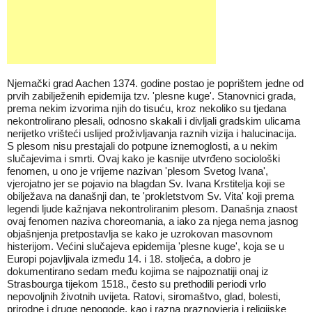
Njemački grad Aachen 1374. godine postao je poprištem jedne od
prvih zabilježenih epidemija tzv. 'plesne kuge'. Stanovnici grada,
prema nekim izvorima njih do tisuću, kroz nekoliko su tjedana
nekontrolirano plesali, odnosno skakali i divljali gradskim ulicama
nerijetko vrišteći uslijed proživljavanja raznih vizija i halucinacija.
S plesom nisu prestajali do potpune iznemoglosti, a u nekim
slučajevima i smrti. Ovaj kako je kasnije utvrđeno sociološki
fenomen, u ono je vrijeme nazivan 'plesom Svetog Ivana',
vjerojatno jer se pojavio na blagdan Sv. Ivana Krstitelja koji se
obilježava na današnji dan, te 'prokletstvom Sv. Vita' koji prema
legendi ljude kažnjava nekontroliranim plesom. Današnja znaost
ovaj fenomen naziva choreomania, a iako za njega nema jasnog
objašnjenja pretpostavlja se kako je uzrokovan masovnom
histerijom. Većini slučajeva epidemija 'plesne kuge', koja se u
Europi pojavljivala između 14. i 18. stoljeća, a dobro je
dokumentirano sedam među kojima se najpoznatiji onaj iz
Strasbourga tijekom 1518., često su prethodili periodi vrlo
nepovoljnih životnih uvijeta. Ratovi, siromaštvo, glad, bolesti,
prirodne i druge nepogode, kao i razna praznovjerja i religijske