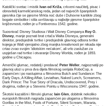
Katolički svetac i mistik
Ivan od Križa
, crkveni naučitelj, pisac i
obnovitelj karmelićanskog reda, jedan od najvećih španjolskih
pjesnika čije se pjesme Mrkla noć duše i Duhovne kantikle zbog
bogate simbolike i stila uvrštavaju u najbolje pjesme španjolske
književnosti, rođen je u Fontiverosu 1542. godine.
Suosnivač Disney Studiosa i Walt Disney Companya
Roy O.
Disney
, manje poznati brat crtača Walta Disneya, generalni
direktor, predsjednik tvrtke i predsjednik glavnog odbora tvrtke
kojega je Walt vjerojatno zbog manjka kreativnosti jer nikada nije
crtao zvao svojim 'idiotskim nećakom', ali vrlo zaslužan za
uspješan rad tvrtke i otvaranje Disney Worlda, rođen je 1893.
godine u Chicagou.
Američki glumac, redatelj i predavač
Peter Weller
, najpoznatiji po
glavnoj ulozi u prva dva dijela filmskog serijala RoboCop, a
zapamćen i po nastupima u filmovima Butch and Sundance: The
Early Days, A Killing Affair, Leviathan, Naked Lunch, Screamers,
Dark Prince: The True Story of Dracula, Undiscovered, Prey i
drugima, rođen je u Stevens Pointu u Wisconsinu 1947. godine.
Škotski kazališni i filmski glumac
Iain Glen
, dobitnik nekoliko
europskih filmskih nagrada zapamćen po ulogama u filmovima
Gorillas in the Mist, Fools of Fortune, Silent Scream, Mararia,