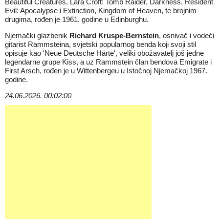
Beautiful Creatures, Lara Croft: Tomb Raider, Darkness, Resident
Evil: Apocalypse i Extinction, Kingdom of Heaven, te brojnim
drugima, rođen je 1961. godine u Edinburghu.
Njemački glazbenik
Richard Kruspe-Bernstein
, osnivač i vodeći
gitarist Rammsteina, svjetski popularnog benda koji svoji stil
opisuje kao 'Neue Deutsche Härte', veliki obožavatelj još jedne
legendarne grupe Kiss, a uz Rammstein član bendova Emigrate i
First Arsch, rođen je u Wittenbergeu u Istočnoj Njemačkoj 1967.
godine.
24.06.2026. 00:02:00