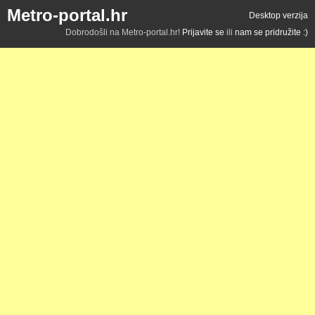
Metro-portal.hr
Desktop verzija
Dobrodošli na Metro-portal.hr!
Prijavite se
ili
nam se pridružite :)