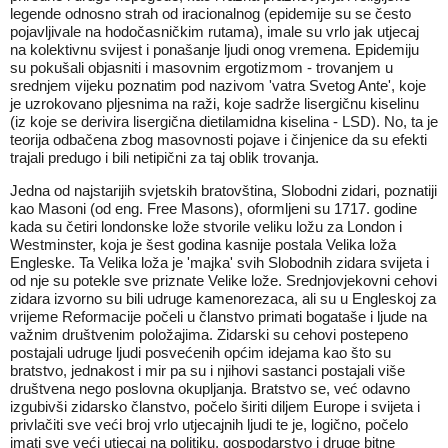
legende odnosno strah od iracionalnog (epidemije su se često
pojavljivale na hodočasničkim rutama), imale su vrlo jak utjecaj
na kolektivnu svijest i ponašanje ljudi onog vremena. Epidemiju
su pokušali objasniti i masovnim ergotizmom - trovanjem u
srednjem vijeku poznatim pod nazivom 'vatra Svetog Ante', koje
je uzrokovano pljesnima na raži, koje sadrže lisergičnu kiselinu
(iz koje se derivira lisergična dietilamidna kiselina - LSD). No, ta je
teorija odbačena zbog masovnosti pojave i činjenice da su efekti
trajali predugo i bili netipični za taj oblik trovanja.
Jedna od najstarijih svjetskih bratovština, Slobodni zidari, poznatiji
kao Masoni (od eng. Free Masons), oformljeni su 1717. godine
kada su četiri londonske lože stvorile veliku ložu za London i
Westminster, koja je šest godina kasnije postala Velika loža
Engleske. Ta Velika loža je 'majka' svih Slobodnih zidara svijeta i
od nje su potekle sve priznate Velike lože. Srednjovjekovni cehovi
zidara izvorno su bili udruge kamenorezaca, ali su u Engleskoj za
vrijeme Reformacije počeli u članstvo primati bogataše i ljude na
važnim društvenim položajima. Zidarski su cehovi postepeno
postajali udruge ljudi posvećenih općim idejama kao što su
bratstvo, jednakost i mir pa su i njihovi sastanci postajali više
društvena nego poslovna okupljanja. Bratstvo se, već odavno
izgubivši zidarsko članstvo, počelo širiti diljem Europe i svijeta i
privlačiti sve veći broj vrlo utjecajnih ljudi te je, logično, počelo
imati sve veći utjecaj na politiku, gospodarstvo i druge bitne