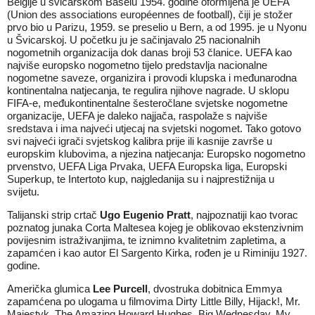
Belgije u švicarskom Baselu 1954. godine oformljena je UEFA
(Union des associations européennes de football), čiji je stožer
prvo bio u Parizu, 1959. se preselio u Bern, a od 1995. je u Nyonu
u Švicarskoj. U početku ju je sačinjavalo 25 nacionalnih
nogometnih organizacija dok danas broji 53 članice. UEFA kao
najviše europsko nogometno tijelo predstavlja nacionalne
nogometne saveze, organizira i provodi klupska i međunarodna
kontinentalna natjecanja, te regulira njihove nagrade. U sklopu
FIFA-e, međukontinentalne šesteročlane svjetske nogometne
organizacije, UEFA je daleko najjača, raspolaže s najviše
sredstava i ima najveći utjecaj na svjetski nogomet. Tako gotovo
svi najveći igrači svjetskog kalibra prije ili kasnije završe u
europskim klubovima, a njezina natjecanja: Europsko nogometno
prvenstvo, UEFA Liga Prvaka, UEFA Europska liga, Europski
Superkup, te Intertoto kup, najgledanija su i najprestižnija u
svijetu.
Talijanski strip crtač
Ugo Eugenio Pratt
, najpoznatiji kao tvorac
poznatog junaka Corta Maltesea kojeg je oblikovao ekstenzivnim
povijesnim istraživanjima, te iznimno kvalitetnim zapletima, a
zapamćen i kao autor El Sargento Kirka, rođen je u Riminiju 1927.
godine.
Američka glumica
Lee Purcell
, dvostruka dobitnica Emmya
zapamćena po ulogama u filmovima Dirty Little Billy, Hijack!, Mr.
Majestyk, The Amazing Howard Hughes, Big Wednesday, My