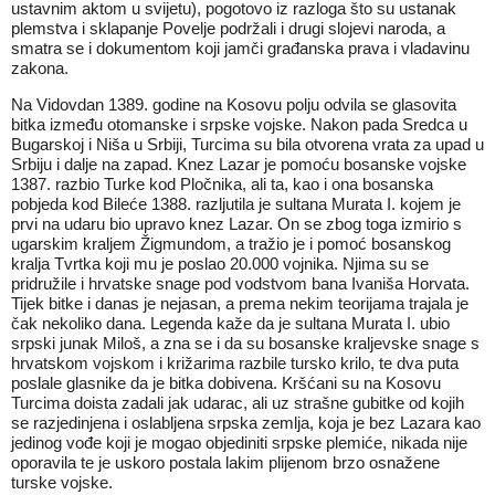
ustavnim aktom u svijetu), pogotovo iz razloga što su ustanak
plemstva i sklapanje Povelje podržali i drugi slojevi naroda, a
smatra se i dokumentom koji jamči građanska prava i vladavinu
zakona.
Na Vidovdan 1389. godine na Kosovu polju odvila se glasovita
bitka između otomanske i srpske vojske. Nakon pada Sredca u
Bugarskoj i Niša u Srbiji, Turcima su bila otvorena vrata za upad u
Srbiju i dalje na zapad. Knez Lazar je pomoću bosanske vojske
1387. razbio Turke kod Pločnika, ali ta, kao i ona bosanska
pobjeda kod Bileće 1388. razljutila je sultana Murata I. kojem je
prvi na udaru bio upravo knez Lazar. On se zbog toga izmirio s
ugarskim kraljem Žigmundom, a tražio je i pomoć bosanskog
kralja Tvrtka koji mu je poslao 20.000 vojnika. Njima su se
pridružile i hrvatske snage pod vodstvom bana Ivaniša Horvata.
Tijek bitke i danas je nejasan, a prema nekim teorijama trajala je
čak nekoliko dana. Legenda kaže da je sultana Murata I. ubio
srpski junak Miloš, a zna se i da su bosanske kraljevske snage s
hrvatskom vojskom i križarima razbile tursko krilo, te dva puta
poslale glasnike da je bitka dobivena. Kršćani su na Kosovu
Turcima doista zadali jak udarac, ali uz strašne gubitke od kojih
se razjedinjena i oslabljena srpska zemlja, koja je bez Lazara kao
jedinog vođe koji je mogao objediniti srpske plemiće, nikada nije
oporavila te je uskoro postala lakim plijenom brzo osnažene
turske vojske.