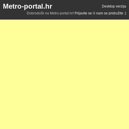
Metro-portal.hr
Desktop verzija
Dobrodošli na Metro-portal.hr!
Prijavite se
ili
nam se pridružite :)