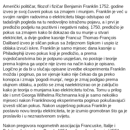
Američki političar, filozof i fizičar Benjamin Franklin 1752. godine
izveo je svoj čuveni pokus sa zmajem i munjom. Franklin je već u
svojim ranijim radovima o elektricitetu blago odstupao od
tadašnjih pogleda na tu nedovoljno istraženu pojavu, a i prvi je
predložio podjelu na pozitivni i negativni naboj. 1750. predložio je
pokus sa zmajem kako bi dokazao da su munje u stvari
elektricitet, a dvije godine kasnije Francuz Thomas-François
Dalibard izveo je sličan pokus sa željeznom šipkom i uspio iz
oblaka izvući iskre. Franklin je samo mjesec dana kasnije u
Philadephiji izveo pokus koji je predložio, a prema
svjedočanstvima bio je potpuno uspješan, no postoje i teorije
prema kojima ga uopće nije izveo na način kako je opisano.
Logično je da bi u slučaju opisane izvedbe eksperimenta Franklin
možda i poginuo, pa se vjeruje kako nije čekao da ga preko
konopca i zmaja 'pogodi munja', nego je zmaj podigao prema
olujnom oblaku, a pošto se zmaj naelektrizirao on je zaključio
kako je teorija o munjama kao elektricitetu točna. Tomu u prilog
ide i smrt Georga Wilhelma Richmanna koji je samo nekoliko
mjeseci nakon Franklinovog eksperimenta poginuo pokušavajući
izvesti sličan pokus. Nakon uspješnog pokusa Franklin je
postavio novu teoriju elektriciteta, te je izumio gromobran što ga je
proslavilo i u neznastvenom svijetu.
Nakon pregovora nogometnih asocijacija Francuske, Italije i