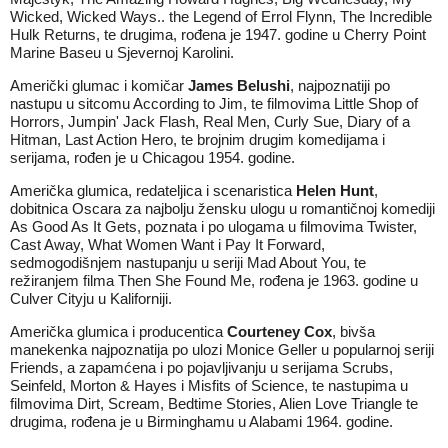
Wicked, Wicked Ways.. the Legend of Errol Flynn, The Incredible
Hulk Returns, te drugima, rođena je 1947. godine u Cherry Point
Marine Baseu u Sjevernoj Karolini.
Američki glumac i komičar
James Belushi
, najpoznatiji po
nastupu u sitcomu According to Jim, te filmovima Little Shop of
Horrors, Jumpin' Jack Flash, Real Men, Curly Sue, Diary of a
Hitman, Last Action Hero, te brojnim drugim komedijama i
serijama, rođen je u Chicagou 1954. godine.
Američka glumica, redateljica i scenaristica
Helen Hunt
,
dobitnica Oscara za najbolju žensku ulogu u romantičnoj komediji
As Good As It Gets, poznata i po ulogama u filmovima Twister,
Cast Away, What Women Want i Pay It Forward,
sedmogodišnjem nastupanju u seriji Mad About You, te
režiranjem filma Then She Found Me, rođena je 1963. godine u
Culver Cityju u Kaliforniji.
Američka glumica i producentica
Courteney Cox
, bivša
manekenka najpoznatija po ulozi Monice Geller u popularnoj seriji
Friends, a zapamćena i po pojavljivanju u serijama Scrubs,
Seinfeld, Morton & Hayes i Misfits of Science, te nastupima u
filmovima Dirt, Scream, Bedtime Stories, Alien Love Triangle te
drugima, rođena je u Birminghamu u Alabami 1964. godine.