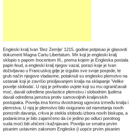
Engleski kralj Ivan 'Bez Zemlje' 1215. godine potpisao je glasoviti
dokument Magna Cartu Libertatum. Mir koji je engleski kralj
sklopio s papom Inocentom III., prema kojem je Engleska postala
papin feud, a engleski kralj njegov vazal, porazi koje je Ivan
doživljavao u Francuskoj gdje je izgubio sve svoje posjede, te
grub način njegove vladavine, potaknuli su englesko plemstvo na
ustanak koji je završio prisiljavanjem kralja na sklapanje 'Velike
povelje sloboda'. U njoj je prihvatio uvjete koji su mu ograničavali
moć, davali određene povlastice plemstvu i slobodnim ljudima
davali određena jamstva protiv samovoljnih kraljevskih
postupaka. Povelja ima formu dvostranog ugovora između kralja i
plemstva. U njoj je plemstvo bilo osigurano od nametanja novih
poreznih davanja, crkva je stekla slobodu izbora novih biskupa, a
podanicima je bilo zajamčeno da će jedino po odluci porotnog
suda moći biti uhićeni i kažnjavani. Povelja se smatra prvim
pisanim ustavnim zakonom Engleske (i uopće prvim pisanim