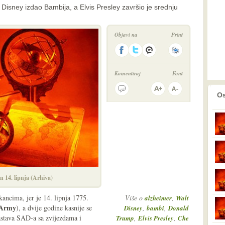
 Disney izdao Bambija, a Elvis Presley završio je srednju
Objavi na
Print
Komentiraj
Font
prethodno
2
Os
n 14. lipnja (Arhiva)
ancima, jer je 14. lipnja 1775.
Više o
,
alzheimer
Walt
Army
), a dvije godine kasnije se
,
,
Disney
bambi
Donald
zastava SAD-a sa zvijezdama i
,
,
Trump
Elvis Presley
Che