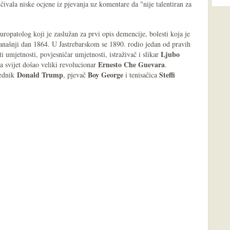
čivala niske ocjene iz pjevanja uz komentare da "nije talentiran za
europatolog koji je zaslužan za prvi opis demencije, bolesti koja je
današnji dan 1864. U Jastrebarskom se 1890. rodio jedan od pravih
Ljubo
ti umjetnosti, povjesničar umjetnosti, istraživač i slikar
Ernesto Che Guevara
na svijet došao veliki revolucionar
.
Donald Trump
Boy George
Steffi
jednik
, pjevač
i tenisačica