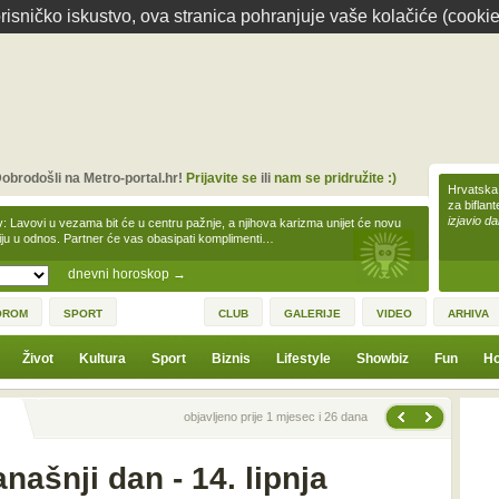
isničko iskustvo, ova stranica pohranjuje vaše kolačiće (cookie
obrodošli na Metro-portal.hr!
Prijavite se
ili
nam se pridružite :)
Hrvatska 
za biflan
izjavio da
v: Lavovi u vezama bit će u centru pažnje, a njihova karizma unijet će novu
iju u odnos. Partner će vas obasipati komplimenti…
dnevni horoskop
→
OROM
SPORT
CLUB
GALERIJE
VIDEO
ARHIVA
Život
Kultura
Sport
Biznis
Lifestyle
Showbiz
Fun
Ho
Sljedeća vijest
Prethodna vijest
objavljeno prije 1 mjesec i 26 dana
našnji dan - 14. lipnja