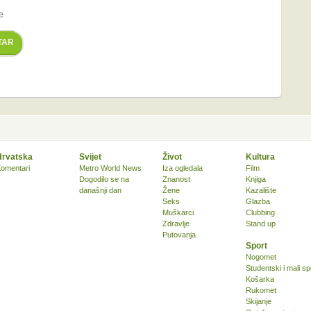
e
TAR
Hrvatska
Svijet
Život
Kultura
omentari
Metro World News
Iza ogledala
Film
Dogodilo se na
Znanost
Knjiga
današnji dan
Žene
Kazalište
Seks
Glazba
Muškarci
Clubbing
Zdravlje
Stand up
Putovanja
Sport
Nogomet
Studentski i mali sp
Košarka
Rukomet
Skijanje