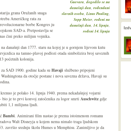
,
Guevara
dogodilo se na
,
današnji dan
rođendani
starija grana Oružanih snaga
,
,
slavnih osoba
Linus Pauling
otreba Američkog rata za
,
Sepp Meier
rođeni na
 revolucionarne borbe Kongres ju
,
,
današnji dan
14. lipnja
nema prethodne s
nema sljede
Izd
vojskom SAD-a. Pretpostavlja se
rođeni 14. lipnja
as čini preko milijun vojnika.
e na današnji dan 1777. staru na kojoj je u gornjem lijevom kutu
h zvjezdica na tamno-plavoj podlozi otada simbolizira broj saveznih
13 početnih kolonija.
Havaji
se za SAD 1900. godine kada su
službeno pripojeni
i Washingtona da otočje postane i nova savezna država, Havaji su
 godina.
 krenuo je polako 14. lipnja 1940. prema nekadašnjoj vojarni
Auschwitz
- bio je to prvi konvoj zatočenika za logor smrti
gdje
biti 1,1 milijuna ljudi.
Bambi
ić
. Animirani film nastao je prema istoimenom romanu
kih radova Walt Disneyja u kojem nema nimalo traga ljudskom
953. završio srednju školu Humes u Memphisu. Zanimljivo je da