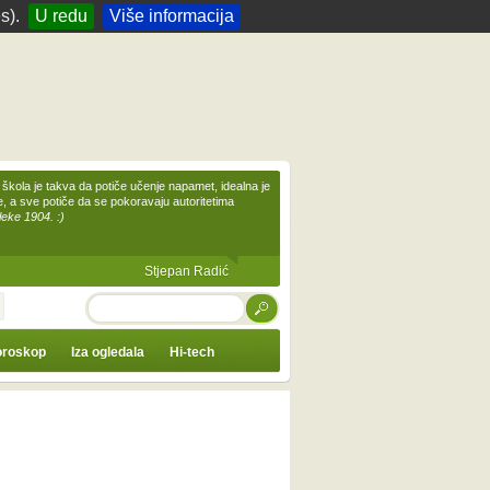
s).
U redu
Više informacija
škola je takva da potiče učenje napamet, idealna je
te, a sve potiče da se pokoravaju autoritetima
leke 1904. :)
Stjepan Radić
TRAŽI
roskop
Iza ogledala
Hi-tech