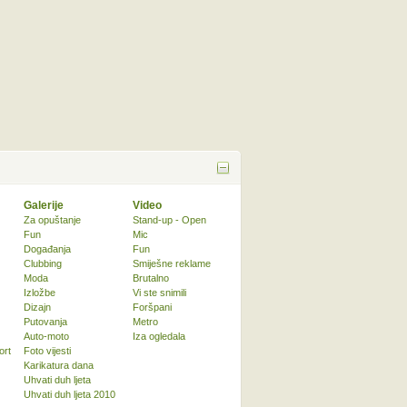
Galerije
Video
Za opuštanje
Stand-up - Open
Fun
Mic
Događanja
Fun
Clubbing
Smiješne reklame
Moda
Brutalno
Izložbe
Vi ste snimili
Dizajn
Foršpani
Putovanja
Metro
Auto-moto
Iza ogledala
ort
Foto vijesti
Karikatura dana
Uhvati duh ljeta
Uhvati duh ljeta 2010