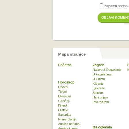
Zapamti podatk
OBJAVI KOMEN
Mapa stranice
Početna
Zagreb
Najave & Događanja
K
U kazalištima
U kinima
Horoskop
Klizanje
Dnevni
Ljekarne
Tjedni
Bolnice
Mjesečni
Hitni prijem
Godišnji
Info telefoni
Kineski
Erotski
Sanjarica
Numerologija
Analiza datuma
Iza ogledala
Analiza imena