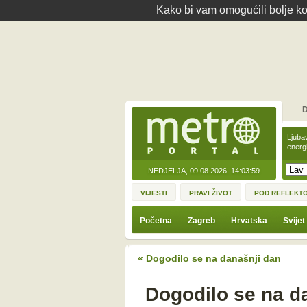
Kako bi vam omogućili bolje kor
D
Ljuba
energ
NEDJELJA, 09.08.2026.
14:03:59
VIJESTI
PRAVI ŽIVOT
POD REFLEKT
Početna
Zagreb
Hrvatska
Svijet
« Dogodilo se na današnji dan
Dogodilo se na da