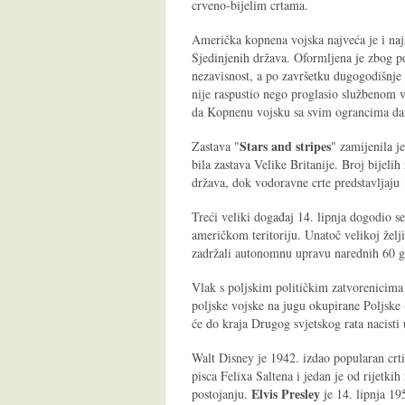
crveno-bijelim crtama.
Američka kopnena vojska najveća je i naj
Sjedinjenih država. Oformljena je zbog p
nezavisnost, a po završetku dugogodišnje
nije raspustio nego proglasio službenom 
da Kopnenu vojsku sa svim ograncima dan
Stars and stripes
Zastava "
" zamijenila j
bila zastava Velike Britanije. Broj bijeli
država, dok vodoravne crte predstavljaju 
Treći veliki događaj 14. lipnja dogodio 
američkom teritoriju. Unatoč velikoj želj
zadržali autonomnu upravu narednih 60
Vlak s poljskim političkim zatvorenicima
poljske vojske na jugu okupirane Poljske 
će do kraja Drugog svjetskog rata nacisti u
Walt Disney je 1942. izdao popularan crt
pisca Felixa Saltena i jedan je od rijet
Elvis Presley
postojanju.
je 14. lipnja 1