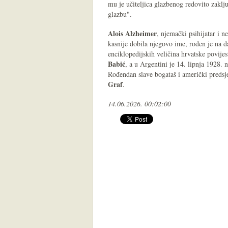
mu je učiteljica glazbenog redovito zaklju
glazbu".
Alois Alzheimer
, njemački psihijatar i n
kasnije dobila njegovo ime, rođen je na 
enciklopedijskih veličina hrvatske povijes
Babić
, a u Argentini je 14. lipnja 1928. 
Rođendan slave bogataš i američki preds
Graf
.
14.06.2026. 00:02:00