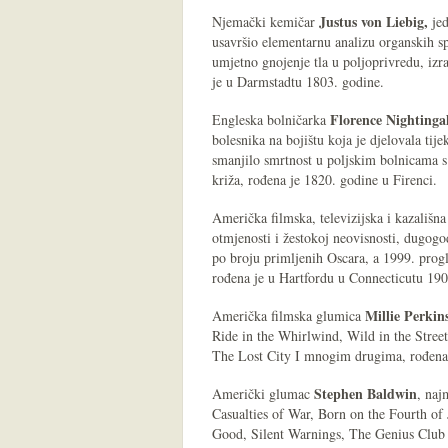
Justus von Liebig,
Njemački kemičar
je
usavršio elementarnu analizu organskih sp
umjetno gnojenje tla u poljoprivredu, izra
je u Darmstadtu 1803. godine.
Florence Nightinga
Engleska bolničarka
bolesnika na bojištu koja je djelovala ti
smanjilo smrtnost u poljskim bolnicama s 
križa, rođena je 1820. godine u Firenci.
Američka filmska, televizijska i kazališn
otmjenosti i žestokoj neovisnosti, dugogo
po broju primljenih Oscara, a 1999. pro
rođena je u Hartfordu u Connecticutu 190
Millie Perkin
Američka filmska glumica
Ride in the Whirlwind, Wild in the Stre
The Lost City I mnogim drugima, rođena 
Stephen Baldwin
Američki glumac
, naj
Casualties of War, Born on the Fourth of
Good, Silent Warnings, The Genius Club 