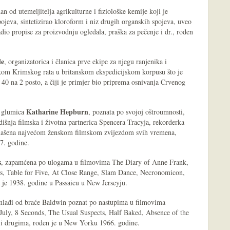
dan od utemeljitelja agrikulturne i fiziološke kemije koji je
ojeva, sintetizirao kloroform i niz drugih organskih spojeva, uveo
dio propise za proizvodnju ogledala, praška za pečenje i dr., rođen
le
, organizatorica i članica prve ekipe za njegu ranjenika i
jekom Krimskog rata u britanskom ekspedicijskom korpusu što je
40 na 2 posto, a čiji je primjer bio priprema osnivanja Crvenog
Katharine Hepburn
a glumica
, poznata po svojoj oštroumnosti,
dišnja filmska i životna partnerica Spencera Tracyja, rekorderka
glašena najvećom ženskom filmskom zvijezdom svih vremena,
7. godine.
s
, zapamćena po ulogama u filmovima The Diary of Anne Frank,
ets, Table for Five, At Close Range, Slam Dance, Necronomicon,
je 1938. godine u Passaicu u New Jerseyju.
mlađi od braće Baldwin poznat po nastupima u filmovima
 July, 8 Seconds, The Usual Suspects, Half Baked, Absence of the
i drugima, rođen je u New Yorku 1966. godine.