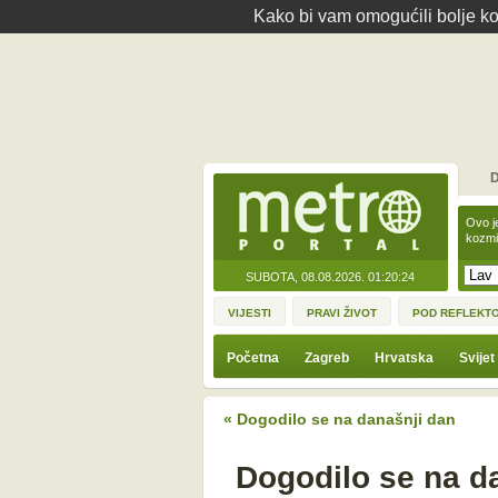
Kako bi vam omogućili bolje kor
D
Ovo j
kozmi
SUBOTA, 08.08.2026.
01:20:24
VIJESTI
PRAVI ŽIVOT
POD REFLEKT
Početna
Zagreb
Hrvatska
Svijet
« Dogodilo se na današnji dan
Dogodilo se na da