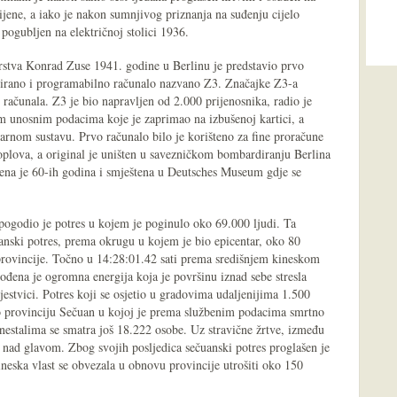
bijene, a iako je nakon sumnjivog priznanja na suđenju cijelo
pogubljen na električnoj stolici 1936.
arstva Konrad Zuse 1941. godine u Berlinu je predstavio prvo
zirano i programabilno računalo nazvano Z3. Značajke Z3-a
ih računala. Z3 je bio napravljen od 2.000 prijenosnika, radio je
m unosnim podacima koje je zaprimao na izbušenoj kartici, a
narnom sustavu. Prvo računalo bilo je korišteno za fine proračune
oplova, a original je uništen u savezničkom bombardiranju Berlina
ena je 60-ih godina i smještena u Deutsches Museum gdje se
ogodio je potres u kojem je poginulo oko 69.000 ljudi. Ta
anski potres, prema okrugu u kojem je bio epicentar, oko 80
rovincije. Točno u 14:28:01.42 sati prema središnjem kineskom
đena je ogromna energija koja je površinu iznad sebe stresla
estvici. Potres koji se osjetio u gradovima udaljenijima 1.500
io provinciju Sečuan u kojoj je prema službenim podacima smrtno
 nestalima se smatra još 18.222 osobe. Uz stravične žrtve, između
va nad glavom. Zbog svojih posljedica sečuanski potres proglašen je
neska vlast se obvezala u obnovu provincije utrošiti oko 150