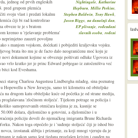
rda, jednog od prvih engleskih
,
Nightingale
Katharine
8. pred grupom plemića
,
,
Hepburn
Millie Perkins
ti svoju vlast i predati lokalnu
,
,
Stephen Baldwin
Tony Hawk
emića čiji bi rad kontrolirao
,
,
Jason Biggs
na današnji dan
na obveze te je s bratom
,
EP plivanje
rođendani
nema prethodne s
nema sljede
Izd
m krenuo u 'rješavanje problema'
,
slavnih osoba
rođeni
o neprimjetno zauzeti povoljnu
iako s manjom vojskom, dočekati i pobijediti kraljevsku vojsku.
raljevog brata što mu je de facto dalo neograničenu moć koju je
piše novi dokument kojime se obvezuje poštivati odluke Ugovora iz
vao vrlo kratko jer je princ Edward pobjegao iz zatočeništva već
 u bitci kod Eveshama.
eseci starog Charlesa Augustusa Lindbergha mlađeg, sina poznatog
 u Hopewellu u New Jerseyju, samo tri kilometra od obiteljske
ća na drugom katu obiteljske kuće od početka je od strane medija,
 proglašavana 'zločinom stoljeća'. Tijekom potrage su policija i
ekoliko samoprozvanih otmičara kojima je za, kasnije se
o 50.000 dolara, djelomično u gotovini, a djelomično i u
praćenja policiju doveli do njemačkog imigranta Brune Richarda
ku. Nakon toga otpočelo je i 'suđenje stoljeća' čiji je ishod bio
ovca, izostanak alibija i priznanje, za koji mnogi vjeruju da je
tmann je nakon samo šest tjedana proglašen krivim i osuđen na