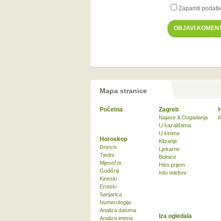
Zapamti podatk
OBJAVI KOMEN
Mapa stranice
Početna
Zagreb
Najave & Događanja
K
U kazalištima
U kinima
Horoskop
Klizanje
Dnevni
Ljekarne
Tjedni
Bolnice
Mjesečni
Hitni prijem
Godišnji
Info telefoni
Kineski
Erotski
Sanjarica
Numerologija
Analiza datuma
Iza ogledala
Analiza imena