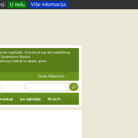
s).
U redu
Više informacija
 me nadmašio. Govorio je kao šef statističkog
 Sovjetskom Savezu
kovoj reakciji na njegov govor
Zoran Milanović
TRAŽI
roskop
Iza ogledala
Hi-tech