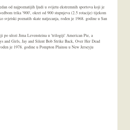
jedan od najpoznatijih ljudi u svijetu ekstremnih sportova koji je
edbom trika '900', okret od 900 stupnjeva (2.5 rotacije) tijekom
ko svjetski poznatih skate natjecanja, rođen je 1968. godine u San
iji po ulozi Jima Levensteina u 'trilogiji' American Pie, a
s and Girls, Jay and Silent Bob Strike Back, Over Her Dead
 rođen je 1978. godine u Pompton Plainsu u New Jerseyju