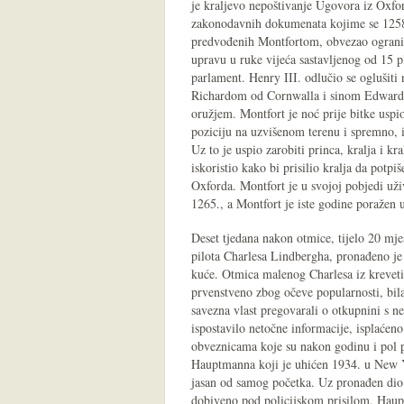
je kraljevo nepoštivanje Ugovora iz Oxfo
zakonodavnih dokumenata kojime se 125
predvođenih Montfortom, obvezao ograniči
upravu u ruke vijeća sastavljenog od 15 pl
parlament. Henry III. odlučio se oglušiti 
Richardom od Cornwalla i sinom Edwardo
oružjem. Montfort je noć prije bitke uspi
poziciju na uzvišenom terenu i spremno, 
Uz to je uspio zarobiti princa, kralja i k
iskoristio kako bi prisilio kralja da pot
Oxforda. Montfort je u svojoj pobjedi uži
1265., a Montfort je iste godine poražen
Deset tjedana nakon otmice, tijelo 20 mj
pilota Charlesa Lindbergha, pronađeno je
kuće. Otmica malenog Charlesa iz kreveti
prvenstveno zbog očeve popularnosti, bila
savezna vlast pregovarali o otkupnini s n
ispostavilo netočne informacije, isplaćen
obveznicama koje su nakon godinu i pol 
Hauptmanna koji je uhićen 1934. u New Yor
jasan od samog početka. Uz pronađen dio n
dobiveno pod policijskom prisilom, Haup