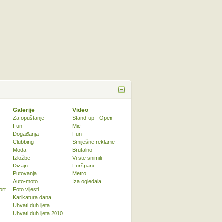
Galerije
Video
Za opuštanje
Stand-up - Open
Fun
Mic
Događanja
Fun
Clubbing
Smiješne reklame
Moda
Brutalno
Izložbe
Vi ste snimili
Dizajn
Foršpani
Putovanja
Metro
Auto-moto
Iza ogledala
ort
Foto vijesti
Karikatura dana
Uhvati duh ljeta
Uhvati duh ljeta 2010