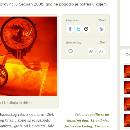
 provinciju Sečuan 2008. godine pogodio je potres u kojem
Objavi na
Print
Komentiraj
Font
prethodno
2
Os
 12. svibnja (Arhiva)
 barunskog rata, a odvila se 1264.
Više o
dogodilo se na
g bitke u kojoj su se sukobile
,
,
današnji dan
12. svibnja
ntforta, grofa od Leicestera, bilo
,
Justus von Liebig
Florence