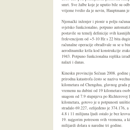
smrt. Sve žalbe koje je uputio bile su od
vrijeme tvrdio da je nevin, Hauptmann je 
Njemački inženjer i pionir u polju račun
svjetsko funkcionalno, potpuno automati
postavile su temelj definicije svih kasnij
frekvencijom od ~5-10 Hz s 22 bita dugi
računalne operacije obrađivale su se u bi
aerodinamike krila kod konstrukcije zrak
1943. Potpuno funkcionalna replika izrađ
nalazi i danas.
Kinesku provinciju Sečuan 2008. godine p
prirodna katastrofa često se naziva wechu
kilometara od Chengdua, glavnog grada p
vremenu na dubini od 19 kilometara osobo
snagom od 7.9 stupnjeva po Richterovoj lj
kilometara, gotovo je u potpunosti uništ
stradalo 69.227, ozlijeđeno je 374.176, a
4.8 i 11 milijuna ljudi ostalo je bez kro
19. najgorim potresom svih vremena, a ki
milijardi dolara u naredne tri godine.