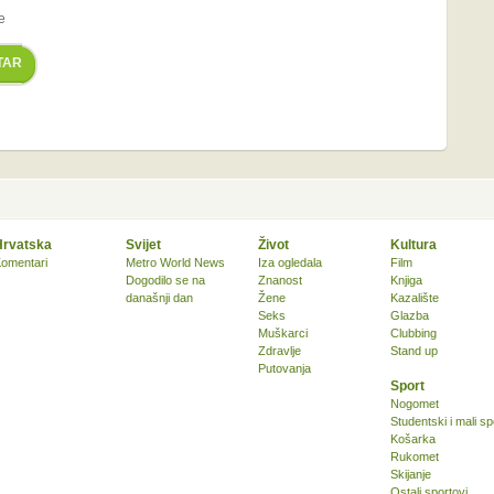
e
TAR
Hrvatska
Svijet
Život
Kultura
omentari
Metro World News
Iza ogledala
Film
Dogodilo se na
Znanost
Knjiga
današnji dan
Žene
Kazalište
Seks
Glazba
Muškarci
Clubbing
Zdravlje
Stand up
Putovanja
Sport
Nogomet
Studentski i mali sp
Košarka
Rukomet
Skijanje
Ostali sportovi