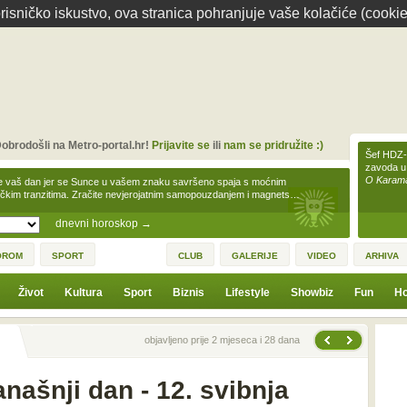
isničko iskustvo, ova stranica pohranjuje vaše kolačiće (cookie
obrodošli na Metro-portal.hr!
Prijavite se
ili
nam se pridružite :)
Šef HDZ-a
zavoda u
O Karamar
e vaš dan jer se Sunce u vašem znaku savršeno spaja s moćnim
čkim tranzitima. Zračite nevjerojatnim samopouzdanjem i magnets…
dnevni horoskop
→
OROM
SPORT
CLUB
GALERIJE
VIDEO
ARHIVA
Život
Kultura
Sport
Biznis
Lifestyle
Showbiz
Fun
Ho
Sljedeća vijest
Prethodna vijest
objavljeno prije 2 mjeseca i 28 dana
našnji dan - 12. svibnja