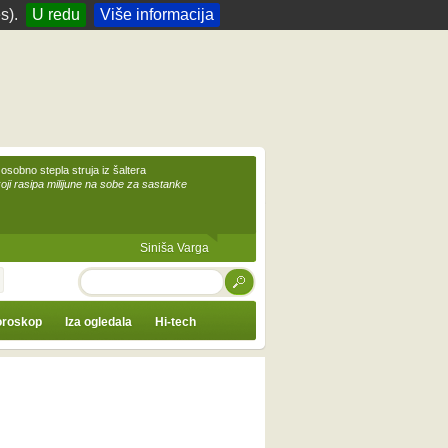
s).
U redu
Više informacija
 osobno stepla struja iz šaltera
koji rasipa milijune na sobe za sastanke
Siniša Varga
TRAŽI
roskop
Iza ogledala
Hi-tech