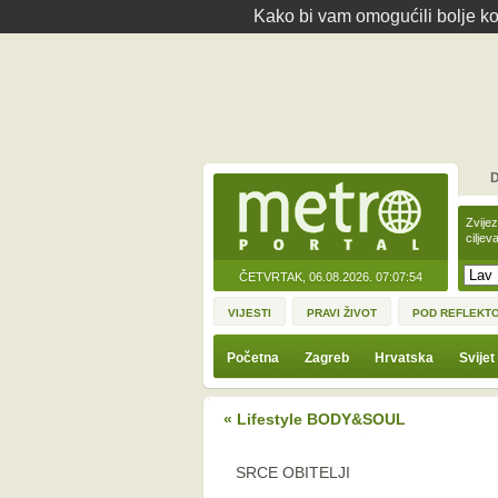
Kako bi vam omogućili bolje kor
D
Zvije
ciljev
ČETVRTAK, 06.08.2026.
07:07:54
VIJESTI
PRAVI ŽIVOT
POD REFLEKT
Početna
Zagreb
Hrvatska
Svijet
« Lifestyle BODY&SOUL
SRCE OBITELJI