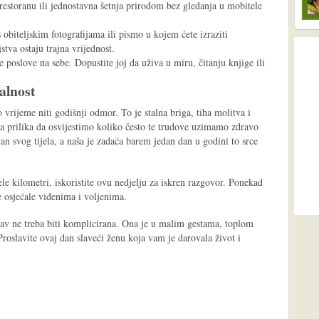
restoranu ili jednostavna šetnja prirodom bez gledanja u mobitele
 obiteljskim fotografijama ili pismo u kojem ćete izraziti
jstva ostaju trajna vrijednost.
 poslove na sebe. Dopustite joj da uživa u miru, čitanju knjige ili
alnost
vrijeme niti godišnji odmor. To je stalna briga, tiha molitva i
na prilika da osvijestimo koliko često te trudove uzimamo zdravo
van svog tijela, a naša je zadaća barem jedan dan u godini to srce
ele kilometri, iskoristite ovu nedjelju za iskren razgovor. Ponekad
e osjećale viđenima i voljenima.
bav ne treba biti komplicirana. Ona je u malim gestama, toplom
Proslavite ovaj dan slaveći ženu koja vam je darovala život i