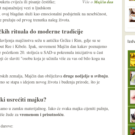
keta cvijeća ili pisanje čestitke;
Više o
Majčin dan
t najsnažnijoj vezi u ljudskom
ovaj blagdan služi kao emocionalni podsjetnik na nesebičnost,
e pružaju od prvog trenutka našeg života.
ičkih rituala do moderne tradicije
nema prethodne s
sljedeće
lavljenja majčinstva sežu u antičku Grčku i Rim, gdje su se
Izd
poput Ree i Kibele. Ipak, suvremeni Majčin dan kakav poznajemo
e početkom 20. stoljeća u SAD-u pokrenula inicijativu u čast
ji će slaviti "osobu koja je učinila više za vas od bilo koga na
druge nedjelje u svibnju
opskih zemalja, Majčin dan obilježava
.
o se stapa s idejom novog života i buđenja prirode, što je
ski usrećiti majku?
amo u zamku materijalnog. Iako će svaka majka cijeniti pažnju,
vremenom i prisutnošću
više žude za
.
 darove: