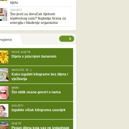
tijelu
SAVJETI
Što jesti za doručak tijekom
toplinskog vala? Najbolja hrana za
energiju i hlađenje organizma
tranice
vojeno
NOVE DIJETE
Dijeta s jutarnjom bananom
MOGUĆE JE :)
Kako izgubiti kilograme bez dijeta i
vježbanja
MMM
Što oblik usana govori o nama
SAVJETI
Izgubite višak kilograma zauvijek
DIJETE
Pegan dijeta koja vas ne izgladnjuje