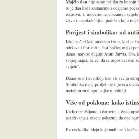
Majčin dan
nije samo prilika za kupnju bu
to je dan kada zastanemo i odajemo počas
iskustvu. U modernom, ubrzanom svijetu, 
žrtvu i nepokolebljivu podršku koju majk
Povijest i simbolika: od ant
Iako se čini kao moderan izum, korijeni s
održavali festivali u čast božica majki 
Anni Jarvis
danas, najviše duguje
. Ona j
svojoj majci, želeći da se uspostavi dan ko
svijetu".
Danas se u Hrvatskoj, kao i u većini eur
Simbolika ovog proljetnog mjeseca savršen
metafora za ulogu majke u obitelji.
Više od poklona: kako istin
Kada razmišljamo o darovima, često upad
istraživanja i ankete pokazuju da one naj
Evo nekoliko ideja koje nadilaze klasične