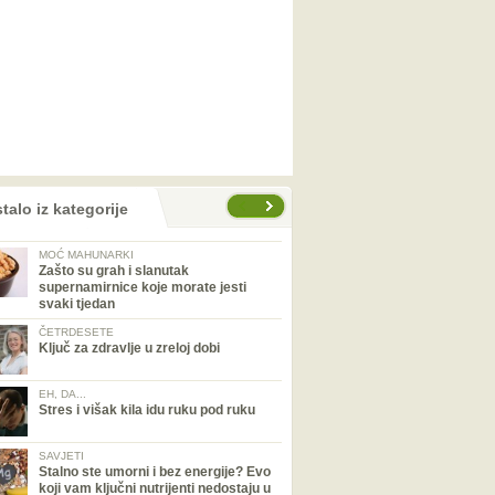
talo iz kategorije
MOĆ MAHUNARKI
Zašto su grah i slanutak
supernamirnice koje morate jesti
svaki tjedan
ČETRDESETE
Ključ za zdravlje u zreloj dobi
EH, DA...
Stres i višak kila idu ruku pod ruku
SAVJETI
Stalno ste umorni i bez energije? Evo
koji vam ključni nutrijenti nedostaju u