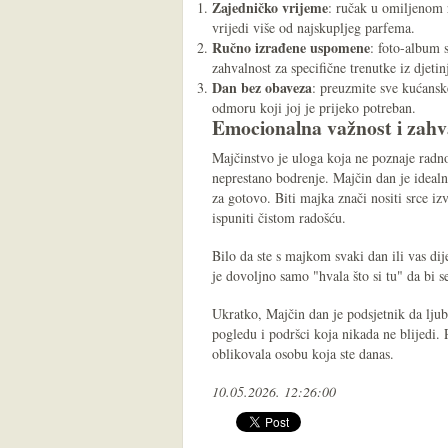
Zajedničko vrijeme
: ručak u omiljenom 
vrijedi više od najskupljeg parfema.
Ručno izrađene uspomene
: foto-album s
zahvalnost za specifične trenutke iz djetin
Dan bez obaveza
: preuzmite sve kućanske
odmoru koji joj je prijeko potreban.
Emocionalna važnost i zahv
Majčinstvo je uloga koja ne poznaje radno 
neprestano bodrenje. Majčin dan je ideal
za gotovo. Biti majka znači nositi srce iz
ispuniti čistom radošću.
Bilo da ste s majkom svaki dan ili vas dij
je dovoljno samo "hvala što si tu" da bi s
Ukratko, Majčin dan je podsjetnik da lju
pogledu i podršci koja nikada ne blijedi. 
oblikovala osobu koja ste danas.
10.05.2026. 12:26:00