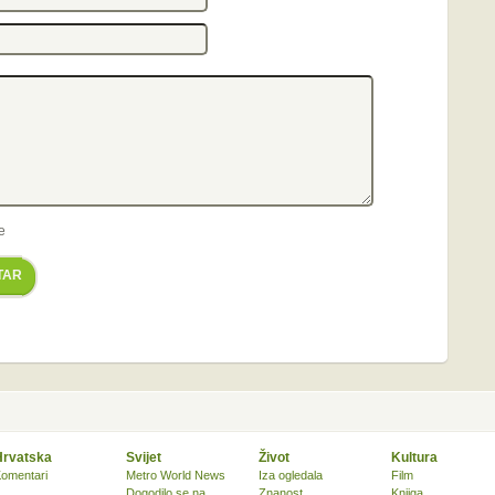
e
TAR
Hrvatska
Svijet
Život
Kultura
omentari
Metro World News
Iza ogledala
Film
Dogodilo se na
Znanost
Knjiga