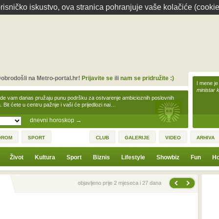
isničko iskustvo, ova stranica pohranjuje vaše kolačiće (cookie
obrodošli na Metro-portal.hr!
Prijavite se
ili
nam se pridružite :)
I mene je
ministar 
zde vam danas pružaju punu podršku za ostvarenje ambicioznih poslovnih
a. Bit ćete u centru pažnje i vaši će prijedlozi nai…
dnevni horoskop
→
OROM
SPORT
CLUB
GALERIJE
VIDEO
ARHIVA
Život
Kultura
Sport
Biznis
Lifestyle
Showbiz
Fun
Ho
Sljedeća vijest
Prethodna vijest
objavljeno prije 2 mjeseca i 27 dana