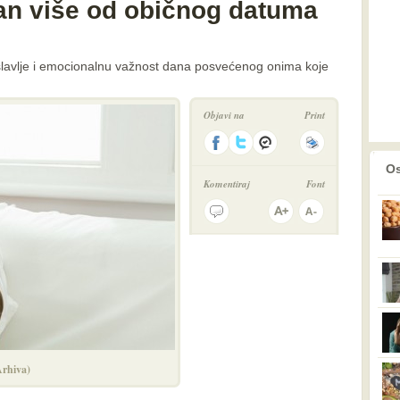
dan više od običnog datuma
a slavlje i emocionalnu važnost dana posvećenog onima koje
Objavi na
Print
prethodno
2
Os
Komentiraj
Font
rhiva)