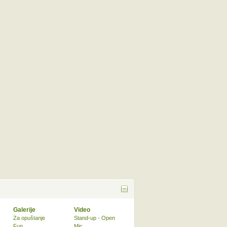
Galerije
Video
Za opuštanje
Stand-up - Open
Fun
Mic