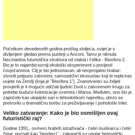
Početkom devedesetih godina prošlog stoljeća, svijet je s
divljenjem gledao prema pustinji u Arizoni. Tamo je niknula
fascinantna futuristička struktura od stakla i čelika - Biosfera 2.
Bio je to najambiciozniji ekološki eksperiment u povijesti
čovječanstva. Cilj je bio jednostavan, ali nevjerojatno hrabar:
stvoriti potpuno zatvoreni, samoodrživi ekosustav koji bi replicirao
uvjete na Zemlji (koja je "Biosfera 1"). Znanstvenici su željeli
provjeriti je li moguće održati ljudski život u zatvorenom krugu za
potrebe buduće kolonizacije svemira i Marsa. Međutim, ono što je
započelo kao utopijski san o tehnološkom napretku, ubrzo se
pretvorilo u dramatičnu borbu za preživljavanje i psihološki triler.
Veliko zatvaranje: Kako je bio osmišljen ovaj
futuristički raj?
Godine 1991., osmero hrabrih istraživača - četiri muškarca i četiri
žene, poznati kao "biosferci" - zakoračili su unutar hermetički