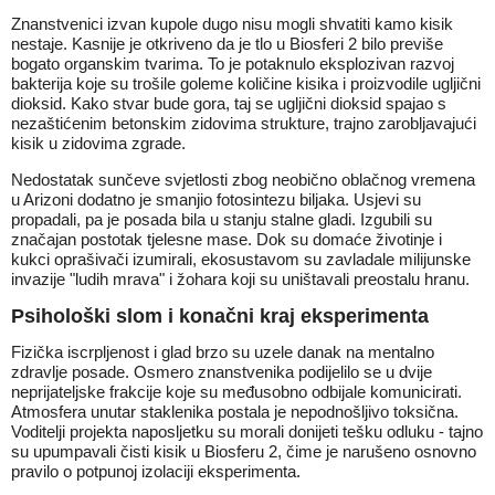
Znanstvenici izvan kupole dugo nisu mogli shvatiti kamo kisik
nestaje. Kasnije je otkriveno da je tlo u Biosferi 2 bilo previše
bogato organskim tvarima. To je potaknulo eksplozivan razvoj
bakterija koje su trošile goleme količine kisika i proizvodile ugljični
dioksid. Kako stvar bude gora, taj se ugljični dioksid spajao s
nezaštićenim betonskim zidovima strukture, trajno zarobljavajući
kisik u zidovima zgrade.
Nedostatak sunčeve svjetlosti zbog neobično oblačnog vremena
u Arizoni dodatno je smanjio fotosintezu biljaka. Usjevi su
propadali, pa je posada bila u stanju stalne gladi. Izgubili su
značajan postotak tjelesne mase. Dok su domaće životinje i
kukci oprašivači izumirali, ekosustavom su zavladale milijunske
invazije "ludih mrava" i žohara koji su uništavali preostalu hranu.
Psihološki slom i konačni kraj eksperimenta
Fizička iscrpljenost i glad brzo su uzele danak na mentalno
zdravlje posade. Osmero znanstvenika podijelilo se u dvije
neprijateljske frakcije koje su međusobno odbijale komunicirati.
Atmosfera unutar staklenika postala je nepodnošljivo toksična.
Voditelji projekta naposljetku su morali donijeti tešku odluku - tajno
su upumpavali čisti kisik u Biosferu 2, čime je narušeno osnovno
pravilo o potpunoj izolaciji eksperimenta.