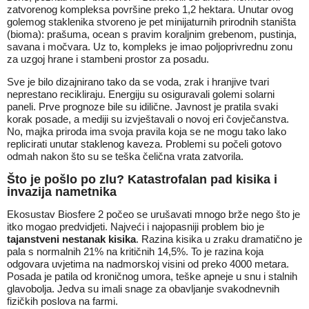
zatvorenog kompleksa površine preko 1,2 hektara. Unutar ovog
golemog staklenika stvoreno je pet minijaturnih prirodnih staništa
(bioma): prašuma, ocean s pravim koraljnim grebenom, pustinja,
savana i močvara. Uz to, kompleks je imao poljoprivrednu zonu
za uzgoj hrane i stambeni prostor za posadu.
Sve je bilo dizajnirano tako da se voda, zrak i hranjive tvari
neprestano recikliraju. Energiju su osiguravali golemi solarni
paneli. Prve prognoze bile su idilične. Javnost je pratila svaki
korak posade, a mediji su izvještavali o novoj eri čovječanstva.
No, majka priroda ima svoja pravila koja se ne mogu tako lako
replicirati unutar staklenog kaveza. Problemi su počeli gotovo
odmah nakon što su se teška čelična vrata zatvorila.
Što je pošlo po zlu? Katastrofalan pad kisika i
invazija nametnika
Ekosustav Biosfere 2 počeo se urušavati mnogo brže nego što je
itko mogao predvidjeti. Najveći i najopasniji problem bio je
tajanstveni nestanak kisika
. Razina kisika u zraku dramatično je
pala s normalnih 21% na kritičnih 14,5%. To je razina koja
odgovara uvjetima na nadmorskoj visini od preko 4000 metara.
Posada je patila od kroničnog umora, teške apneje u snu i stalnih
glavobolja. Jedva su imali snage za obavljanje svakodnevnih
fizičkih poslova na farmi.