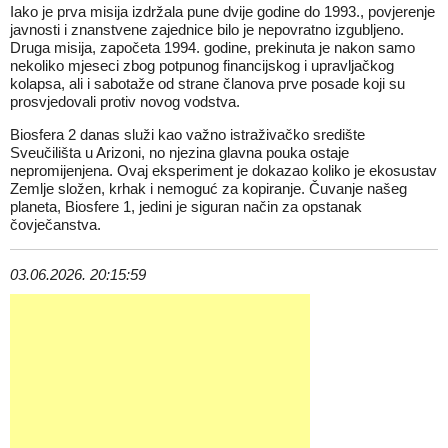
Iako je prva misija izdržala pune dvije godine do 1993., povjerenje
javnosti i znanstvene zajednice bilo je nepovratno izgubljeno.
Druga misija, započeta 1994. godine, prekinuta je nakon samo
nekoliko mjeseci zbog potpunog financijskog i upravljačkog
kolapsa, ali i sabotaže od strane članova prve posade koji su
prosvjedovali protiv novog vodstva.
Biosfera 2 danas služi kao važno istraživačko središte
Sveučilišta u Arizoni, no njezina glavna pouka ostaje
nepromijenjena. Ovaj eksperiment je dokazao koliko je ekosustav
Zemlje složen, krhak i nemoguć za kopiranje. Čuvanje našeg
planeta, Biosfere 1, jedini je siguran način za opstanak
čovječanstva.
03.06.2026. 20:15:59