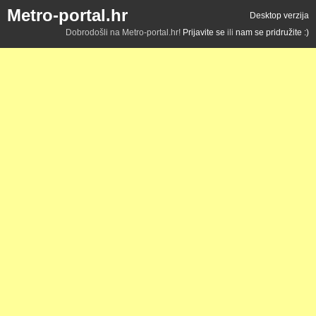
Metro-portal.hr
Desktop verzija
Dobrodošli na Metro-portal.hr!
Prijavite se
ili
nam se pridružite :)