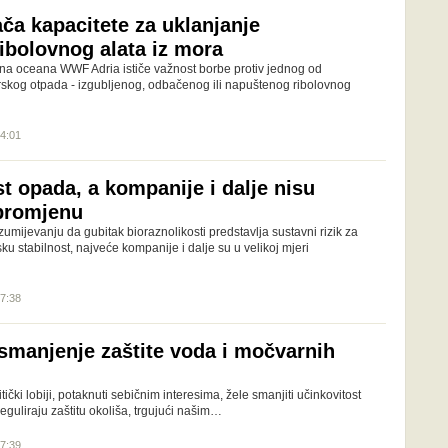
ča kapacitete za uklanjanje
ribolovnog alata iz mora
a oceana WWF Adria ističe važnost borbe protiv jednog od
rskog otpada - izgubljenog, odbačenog ili napuštenog ribolovnog
14:01
t opada, a kompanije i dalje nisu
promjenu
umijevanju da gubitak bioraznolikosti predstavlja sustavni rizik za
ku stabilnost, najveće kompanije i dalje su u velikoj mjeri
07:38
smanjenje zaštite voda i močvarnih
itički lobiji, potaknuti sebičnim interesima, žele smanjiti učinkovitost
eguliraju zaštitu okoliša, trgujući našim…
07:39