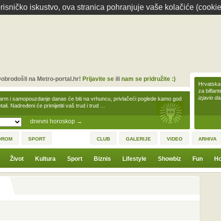
isničko iskustvo, ova stranica pohranjuje vaše kolačiće (cookie
obrodošli na Metro-portal.hr!
Prijavite se
ili
nam se pridružite :)
Hrvatska 
za biflan
izjavio da
arm i samopouzdanje danas će biti na vrhuncu, privlačeći poglede kamo god
tali. Nadređeni će primijetiti vaš trud i trud …
dnevni horoskop
→
OROM
SPORT
CLUB
GALERIJE
VIDEO
ARHIVA
Život
Kultura
Sport
Biznis
Lifestyle
Showbiz
Fun
Ho