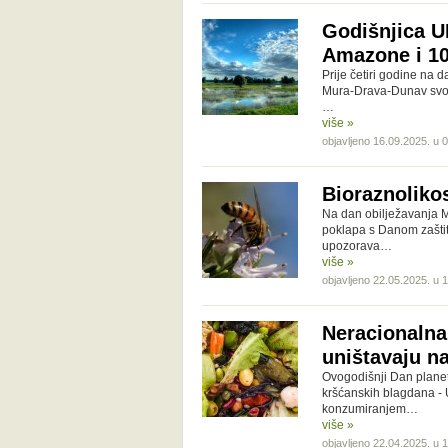
Godišnjica 
Amazone i 1
Prije četiri godine na
Mura-Drava-Dunav svoj
…
više »
objavljeno 16.09.2025. u 
Bioraznolikost
Na dan obilježavanja M
poklapa s Danom zaštit
upozorava…
više »
objavljeno 22.05.2025. u 
Neracionalna
uništavaju na
Ovogodišnji Dan planet
kršćanskih blagdana - 
konzumiranjem…
više »
objavljeno 22.04.2025. u 