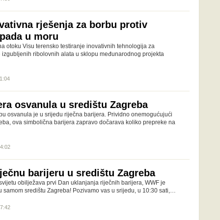
vativna rješenja za borbu protiv
tpada u moru
 otoku Visu terensko testiranje inovativnih tehnologija za
e izgubljenih ribolovnih alata u sklopu međunarodnog projekta
11:04
jera osvanula u središtu Zagreba
bu osvanula je u srijedu riječna barijera. Prividno onemogućujući
ba, ova simbolična barijera zapravo dočarava koliko prepreke na
14:02
ječnu barijeru u središtu Zagreba
svijetu obilježava prvi Dan uklanjanja riječnih barijera, WWF je
u u samom središtu Zagreba! Pozivamo vas u srijedu, u 10:30 sati,…
07:42