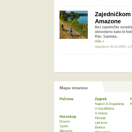
Zajedničkom
Amazone
Bez zajedničke suradnj
obnovljeno kako bi tre
Ritu. Svjetska…
više »
objavljeno 05.04.2025. u 
Mapa stranice
Početna
Zagreb
Najave & Događanja
K
U kazalištima
U kinima
Horoskop
Klizanje
Dnevni
Ljekarne
Tjedni
Bolnice
Mjesečni