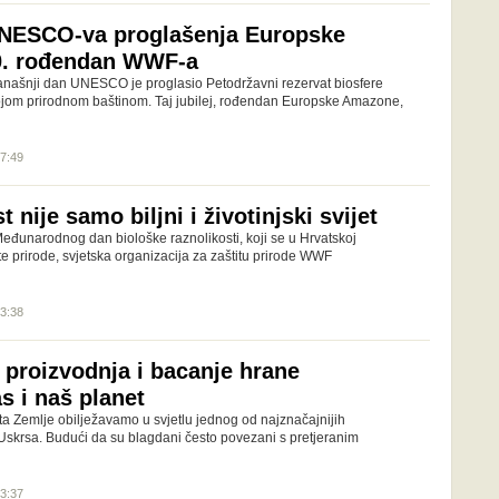
UNESCO-va proglašenja Europske
0. rođendan WWF-a
 današnji dan UNESCO je proglasio Petodržavni rezervat biosfere
om prirodnom baštinom. Taj jubilej, rođendan Europske Amazone,
07:49
 nije samo biljni i životinjski svijet
eđunarodnog dan biološke raznolikosti, koji se u Hrvatskoj
e prirode, svjetska organizacija za zaštitu prirode WWF
13:38
 proizvodnja i bacanje hrane
s i naš planet
a Zemlje obilježavamo u svjetlu jednog od najznačajnijih
Uskrsa. Budući da su blagdani često povezani s pretjeranim
13:37