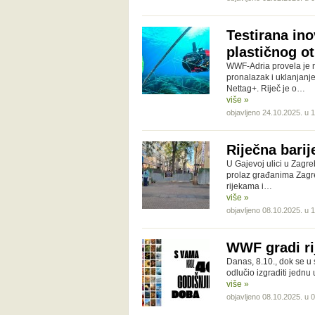
Testirana ino
plastičnog o
WWF-Adria provela je na
pronalazak i uklanjanj
Nettag+. Riječ je o…
više »
objavljeno 24.10.2025. u 
Riječna bari
U Gajevoj ulici u Zagre
prolaz građanima Zagre
rijekama i…
više »
objavljeno 08.10.2025. u 
WWF gradi ri
Danas, 8.10., dok se u 
odlučio izgraditi jedn
više »
objavljeno 08.10.2025. u 