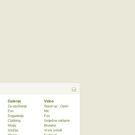
Galerije
Video
Za opuštanje
Stand-up - Open
Fun
Mic
Događanja
Fun
Clubbing
Smiješne reklame
Moda
Brutalno
Izložbe
Vi ste snimili