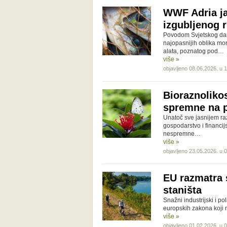
WWF Adria ja
izgubljenog 
Povodom Svjetskog dan
najopasnijih oblika mo
alata, poznatog pod…
više »
objavljeno 08.06.2026. u 
Bioraznolikos
spremne na 
Unatoč sve jasnijem raz
gospodarstvo i financijs
nespremne…
više »
objavljeno 23.05.2026. u 
EU razmatra 
staništa
Snažni industrijski i pol
europskih zakona koji r
više »
objavljeno 01.02.2026. u 