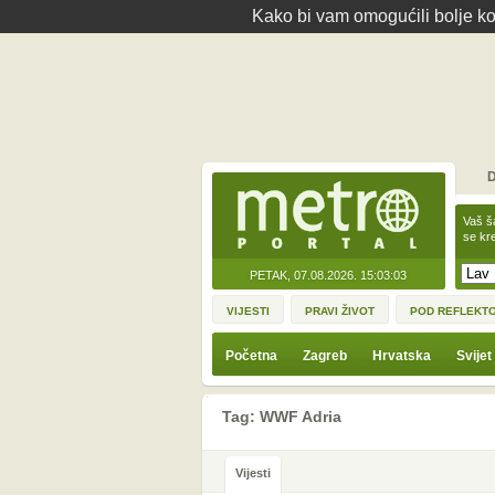
Kako bi vam omogućili bolje kor
D
Vaš š
se kre
PETAK, 07.08.2026.
15:03:03
VIJESTI
PRAVI ŽIVOT
POD REFLEKT
Početna
Zagreb
Hrvatska
Svijet
Tag: WWF Adria
Vijesti