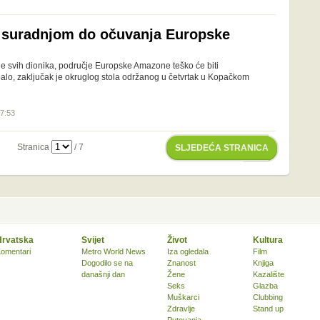
 suradnjom do očuvanja Europske
e svih dionika, područje Europske Amazone teško će biti
balo, zaključak je okruglog stola održanog u četvrtak u Kopačkom
07:53
Stranica
/ 7
SLJEDEĆA STRANICA
Hrvatska
Svijet
Život
Kultura
omentari
Metro World News
Iza ogledala
Film
Dogodilo se na
Znanost
Knjiga
današnji dan
Žene
Kazalište
Seks
Glazba
Muškarci
Clubbing
Zdravlje
Stand up