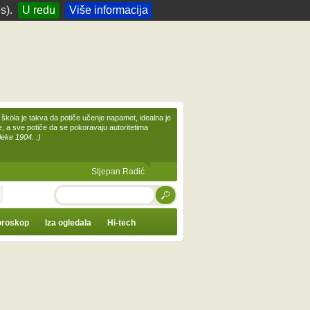
s).
U redu
Više informacija
škola je takva da potiče učenje napamet, idealna je
te, a sve potiče da se pokoravaju autoritetima
leke 1904. :)
Stjepan Radić
TRAŽI
roskop
Iza ogledala
Hi-tech