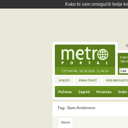
Kako bi vam omogućili bolje kor
D
Zvije
ciljev
ČETVRTAK, 06.08.2026.
21:48:54
VIJESTI
PRAVI ŽIVOT
POD REFLEKT
Početna
Zagreb
Hrvatska
Svijet
Tag: Sam Anderson
Vijesti