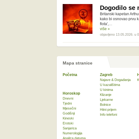
Dogodilo se n
Britanski kapetan Arthu
kako bi osnovao prvu ka
flota',…
više »
objavljeno 13.05.2026. u 
Mapa stranice
Početna
Zagreb
Najave & Događanja
K
U kazalištima
U kinima
Horoskop
Klizanje
Dnevni
Ljekarne
Tjedni
Bolnice
Mjesečni
Hitni prijem
Godišnji
Info telefoni
Kineski
Erotski
Sanjarica
Numerologija
Analiza datuma