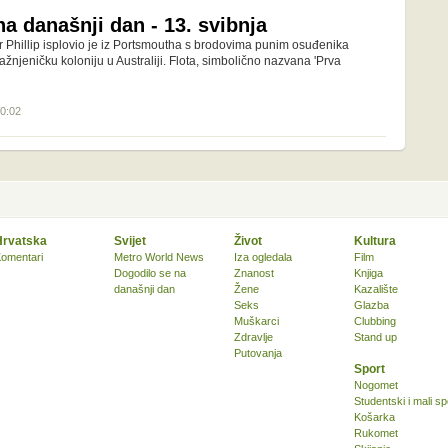
a današnji dan - 13. svibnja
r Phillip isplovio je iz Portsmoutha s brodovima punim osuđenika
žnjeničku koloniju u Australiji. Flota, simbolično nazvana 'Prva
00:02
Hrvatska
Svijet
Život
Kultura
omentari
Metro World News
Iza ogledala
Film
Dogodilo se na
Znanost
Knjiga
današnji dan
Žene
Kazalište
Seks
Glazba
Muškarci
Clubbing
Zdravlje
Stand up
Putovanja
Sport
Nogomet
Studentski i mali sp
Košarka
Rukomet