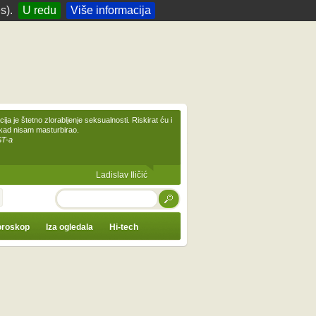
s).
U redu
Više informacija
ija je štetno zlorabljenje seksualnosti. Riskirat ću i
ikad nisam masturbirao.
ST-a
Ladislav Iličić
TRAŽI
roskop
Iza ogledala
Hi-tech