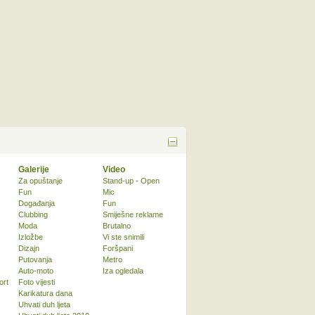
Galerije
Video
Za opuštanje
Stand-up - Open
Fun
Mic
Događanja
Fun
Clubbing
Smiješne reklame
Moda
Brutalno
Izložbe
Vi ste snimili
Dizajn
Foršpani
Putovanja
Metro
Auto-moto
Iza ogledala
ort
Foto vijesti
Karikatura dana
Uhvati duh ljeta