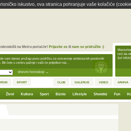
isničko iskustvo, ova stranica pohranjuje vaše kolačiće (cookie
obrodošli na Metro-portal.hr!
Prijavite se
ili
nam se pridružite :)
Masturbac
reći da n
šef HRA
zde vam danas pružaju punu podršku za ostvarenje ambicioznih poslovnih
a. Bit ćete u centru pažnje i vaši će prijedlozi nai…
dnevni horoskop
→
OROM
SPORT
CLUB
GALERIJE
VIDEO
ARHIVA
Život
Kultura
Sport
Biznis
Lifestyle
Showbiz
Fun
Ho