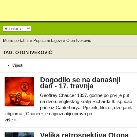
Metro-portal.hr
»
Popularni tagovi
»
Oton Iveković
TAG: OTON IVEKOVIĆ
Vijesti
Dogodilo se na današnji
dan - 17. travnja
Geoffrey Chaucer 1397. godine po prvi je put
na dvoru engleskog kralja Richarda II. ispričao
priče iz Canterburya. Pjesnik, filozof, dvorjanik
i diplomat, Chaucer je najpoznatiji upravo po…
više »
Velika retrospektiva Otona