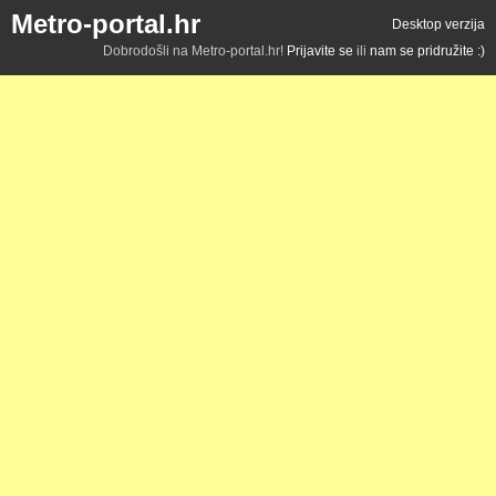
Metro-portal.hr
Desktop verzija
Dobrodošli na Metro-portal.hr!
Prijavite se
ili
nam se pridružite :)