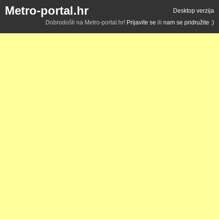
Metro-portal.hr
Desktop verzija
Dobrodošli na Metro-portal.hr!
Prijavite se
ili
nam se pridružite :)