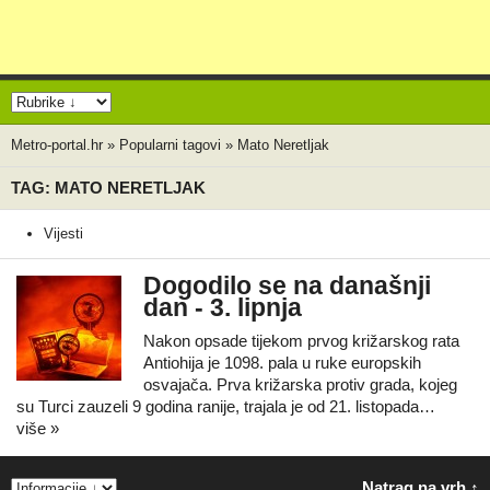
Metro-portal.hr
»
Popularni tagovi
»
Mato Neretljak
TAG: MATO NERETLJAK
Vijesti
Dogodilo se na današnji
dan - 3. lipnja
Nakon opsade tijekom prvog križarskog rata
Antiohija je 1098. pala u ruke europskih
osvajača. Prva križarska protiv grada, kojeg
su Turci zauzeli 9 godina ranije, trajala je od 21. listopada…
više »
Natrag na vrh ↑