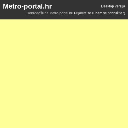
Metro-portal.hr
Desktop verzija
Dobrodošli na Metro-portal.hr!
Prijavite se
ili
nam se pridružite :)