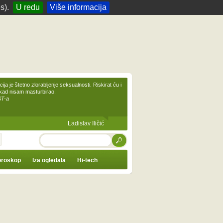
s).
U redu
Više informacija
ija je štetno zlorabljenje seksualnosti. Riskirat ću i
ikad nisam masturbirao.
ST-a
Ladislav Iličić
TRAŽI
roskop
Iza ogledala
Hi-tech