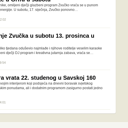
ke, omiljeni dječji glazbeni program Zvučko vraća se u punom
e energije. U subotu, 17. siječnja, Zvučko ponovno…
12:02
nje Zvučka u subotu 13. prosinca u
liko tjedana oduševio najmlađe i njihove roditelje veselim karaoke
eni dječji DJ program i kreativna jutarnja zabava, vraća se…
09:54
ra vrata 22. studenog u Savskoj 160
 svojim interijerom koji podsjeća na dnevni boravak svjetskog
jskim ponudama, ali i dodatnim programom zasigurno postati jedno
14:01