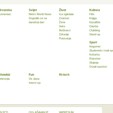
Hrvatska
Svijet
Život
Kultura
omentari
Metro World News
Iza ogledala
Film
Dogodilo se na
Znanost
Knjiga
današnji dan
Žene
Kazalište
Seks
Glazba
Muškarci
Clubbing
Zdravlje
Stand up
Putovanja
Sport
Nogomet
Studentski i mali sp
Košarka
Rukomet
Skijanje
Ostali sportovi
Showbiz
Fun
Hi-tech
elevizija
Vic dana
Interni vju
UVJETI
OGLAŠAVANJE
IMPRESUM