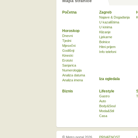
Mapa stranice
Početna
Zagreb
Najave & Događanja
K
U kazalištima
U kinima
Horoskop
Klizanje
Dnevni
Ljekarne
Tjedni
Bolnice
Mjesečni
Hitni prijem
Godišnji
Info telefoni
Kineski
Erotski
Sanjarica
Numerologija
Analiza datuma
Iza ogledala
Analiza imena
Biznis
Lifestyle
Gastro
T
Auto
Body&Soul
Moda&Stil
Casa
©
Metro portal 2026
PRIVATNOST