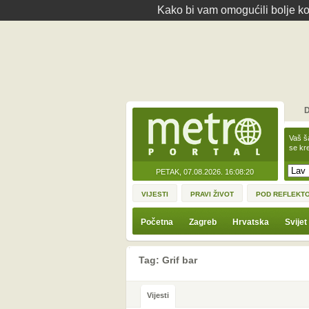
Kako bi vam omogućili bolje kor
D
Vaš š
se kre
PETAK, 07.08.2026.
16:08:20
VIJESTI
PRAVI ŽIVOT
POD REFLEKT
Početna
Zagreb
Hrvatska
Svijet
Tag: Grif bar
Vijesti