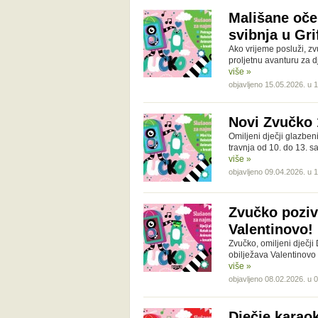
Mališane oče
svibnja u Gri
Ako vrijeme posluži, zvu
proljetnu avanturu za d
više »
objavljeno 15.05.2026. u 
Novi Zvučko 1
Omiljeni dječji glazben
travnja od 10. do 13. 
više »
objavljeno 09.04.2026. u 
Zvučko pozi
Valentinovo!
Zvučko, omiljeni dječji
obilježava Valentinovo
više »
objavljeno 08.02.2026. u 
Dječje karao