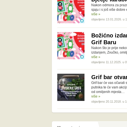
Nakon odmora za prazni
sjaju i s još više dobr
više »
objavljeno 13.01.2026. u 
Božićno izda
Grif Baru
Nakon što je prije neko
izdanjem, Zvučko, omilj
više »
objavljeno 11.12.2025. u 
Grif bar otva
Grif bar će vas očarati
putnika te će vam akci
od omiljenih mjesta…
više »
objavljeno 20.11.2018. u 