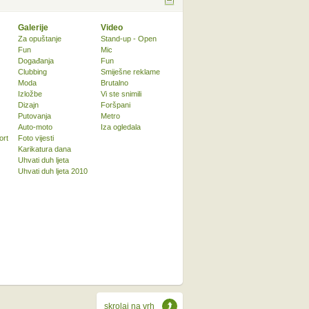
Galerije
Video
Za opuštanje
Stand-up - Open
Fun
Mic
Događanja
Fun
Clubbing
Smiješne reklame
Moda
Brutalno
Izložbe
Vi ste snimili
Dizajn
Foršpani
Putovanja
Metro
Auto-moto
Iza ogledala
ort
Foto vijesti
Karikatura dana
Uhvati duh ljeta
Uhvati duh ljeta 2010
skrolaj na vrh