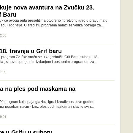
kuje nova avantura na Zvučku 23.
f Baru
k će ovoga puta preseliti na otvoreno i pretvoriti jutro u pravu malu
jecu i roditelje. U središtu programa nalazi se velika potraga za…
12:03
8. travnja u Grif baru
i program Zvučko vraća se u zagrebački Grif Bar u subotu, 18.
sata , s novim proljetnim izdanjem i posebnim programom za…
17:00
va na ples pod maskama na
 DJ program koji spaja glazbu, igru i kreativnost, ove godine
 na poseban način - kroz ples pod maskama i slavlje svih…
09:01
ke u Grifu u subotu