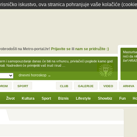
isničko iskustvo, ova stranica pohranjuje vaše kolačiće (cookie
obrodošli na Metro-portal.hr!
Prijavite se
ili
nam se pridružite :)
Masturbac
reći da n
šef HRA
arm i samopouzdanje danas će biti na vrhuncu, privlačeći poglede kamo god
tali. Nadređeni će primijetiti vaš trud i trud …
dnevni horoskop
→
OROM
SPORT
CLUB
GALERIJE
VIDEO
ARHIVA
Život
Kultura
Sport
Biznis
Lifestyle
Showbiz
Fun
Ho