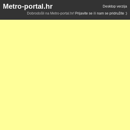
Metro-portal.hr
Desktop verzija
Dobrodošli na Metro-portal.hr!
Prijavite se
ili
nam se pridružite :)