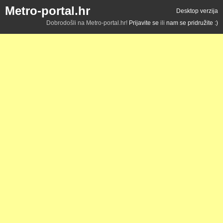
Metro-portal.hr
Desktop verzija
Dobrodošli na Metro-portal.hr!
Prijavite se
ili
nam se pridružite :)