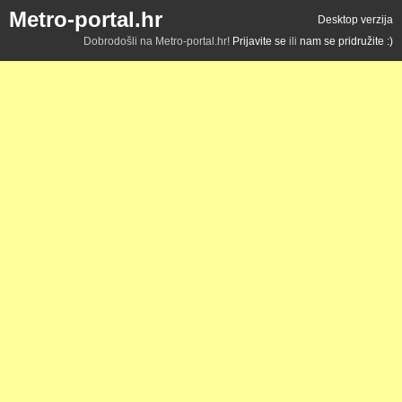
Metro-portal.hr
Desktop verzija
Dobrodošli na Metro-portal.hr!
Prijavite se
ili
nam se pridružite :)