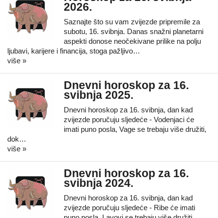
2026.
Saznajte što su vam zvijezde pripremile za
subotu, 16. svibnja. Danas snažni planetarni
aspekti donose neočekivane prilike na polju
ljubavi, karijere i financija, stoga pažljivo…
više »
Dnevni horoskop za 16.
svibnja 2025.
Dnevni horoskop za 16. svibnja, dan kad
zvijezde poručuju sljedeće - Vodenjaci će
imati puno posla, Vage se trebaju više družiti,
dok…
više »
Dnevni horoskop za 16.
svibnja 2024.
Dnevni horoskop za 16. svibnja, dan kad
zvijezde poručuju sljedeće - Ribe će imati
puno posla, Lavovi se trebaju više družiti,