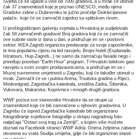
Svjetla će se ugasiti u više od 7000 gradova, a u mrak će utonuti
čak 37 znamenitosti koje je priznao UNESCO, među njima
Gradske zidine u Dubrovniku te južno pročelje Dioklecijanove
palače, koje će se zamračiti zajedno sa splitskom rivom.
U prošlogodišnjem gašenju svjetala u Hrvatskoj je sudjelovalo
čak 58 zamračenih gradova! Broj gradova koji će se zamračiti
ove subote raste iz dana u dan, a pridružuje im se i poslovni
sektor. IKEA Zagreb organizira predavanje za svoje zaposlenike,
te ima popularnu cijenu na led rasvjetu. Brojni hoteli (Esplanade,
Istratours, Hup-Zagreb...) ne samo da zamračuju fasade nego i
priređuju poseban "Earth Hour" program. T-Hrvatski telekom gasi
rasvjetu u svim svojim prodavaonicama, a pridružuje im se i
Muzej suvremene umjetnosti u Zagrebu, koji će također utonuti u
mrak. Zamračit će se i pulska Arena, Trsatska gradina u Rijeci,
Medvedgrad, Zagrebačka katedrala, središta Zadra, Šibenika,
Vukovara, Makarske, Koprivnice i mnogih drugih gradova.
WWF poziva sve stanovnike Hrvatske da se okupe uz
znamenitosti koje će biti zamračene u njihovim gradovima. U
Zagrebu će ispred Zagrebačke katedrale biti organizirano
fotografiranje svjetlosne fotografije u sklopu nagradnog foto-
natječaja "Ostavi svoj trag za Zemlji!", o kojem više možete
doznati na Facebook stranici WWF Adria. Onima željnima zabave
otvorena su vrata Studija smijeha, gdje će biti organiziran stand-
up u mraku.