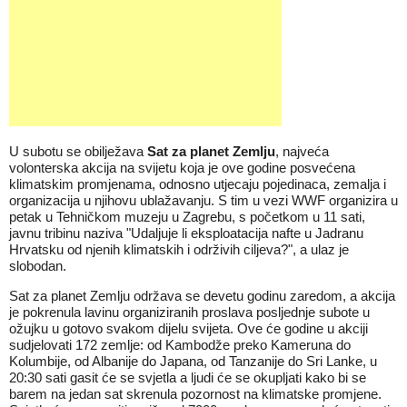
U subotu se obilježava
Sat za planet Zemlju
, najveća
volonterska akcija na svijetu koja je ove godine posvećena
klimatskim promjenama, odnosno utjecaju pojedinaca, zemalja i
organizacija u njihovu ublažavanju. S tim u vezi WWF organizira u
petak u Tehničkom muzeju u Zagrebu, s početkom u 11 sati,
javnu tribinu naziva "Udaljuje li eksploatacija nafte u Jadranu
Hrvatsku od njenih klimatskih i održivih ciljeva?", a ulaz je
slobodan.
Sat za planet Zemlju održava se devetu godinu zaredom, a akcija
je pokrenula lavinu organiziranih proslava posljednje subote u
ožujku u gotovo svakom dijelu svijeta. Ove će godine u akciji
sudjelovati 172 zemlje: od Kambodže preko Kameruna do
Kolumbije, od Albanije do Japana, od Tanzanije do Sri Lanke, u
20:30 sati gasit će se svjetla a ljudi će se okupljati kako bi se
barem na jedan sat skrenula pozornost na klimatske promjene.