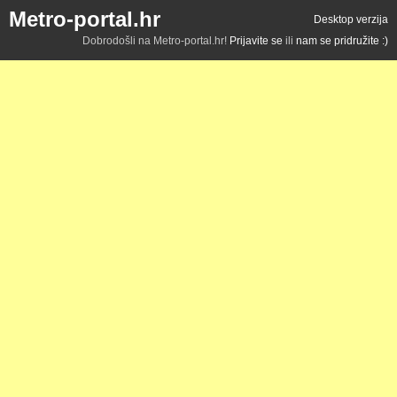
Metro-portal.hr
Desktop verzija
Dobrodošli na Metro-portal.hr!
Prijavite se
ili
nam se pridružite :)