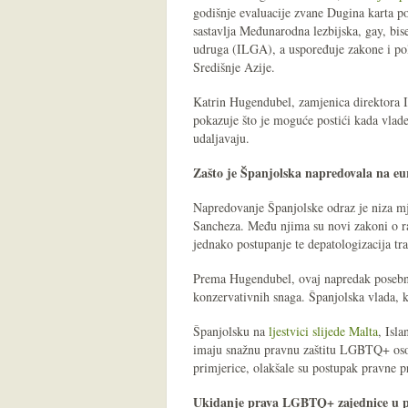
godišnje evaluacije zvane Dugina karta po
sastavlja Međunarodna lezbijska, gay, bise
udruga (ILGA), a uspoređuje zakone i po
Središnje Azije.
Katrin Hugendubel, zamjenica direktora
pokazuje što je moguće postići kada vlad
udaljavaju.
Zašto je Španjolska napredovala na 
Napredovanje Španjolske odraz je niza m
Sancheza. Među njima su novi zakoni o rav
jednako postupanje te depato­logizacija tr
Prema Hugendubel, ovaj napredak posebno j
konzervativnih snaga. Španjolska vlada, k
Španjolsku na
ljestvici slijede Malta
, Isl
imaju snažnu pravnu zaštitu LGBTQ+ osoba
primjerice, olakšale su postupak pravne 
Ukidanje prava LGBTQ+ zajednice u 