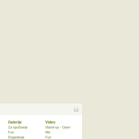
Galerije
Video
Za opuštanje
Stand-up - Open
Fun
Mic
Događanja
Fun