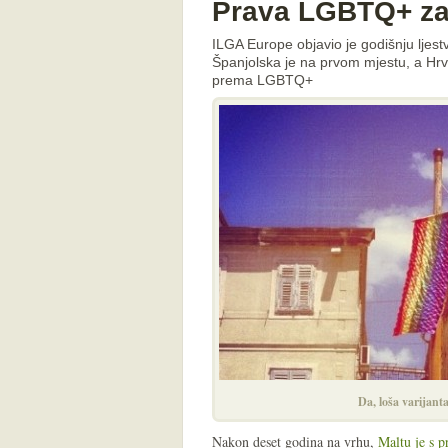
Prava LGBTQ+ za
ILGA Europe objavio je godišnju ljest
Španjolska je na prvom mjestu, a Hrva
prema LGBTQ+
Da, loša varijanta
Nakon deset godina na vrhu,
Maltu je s 