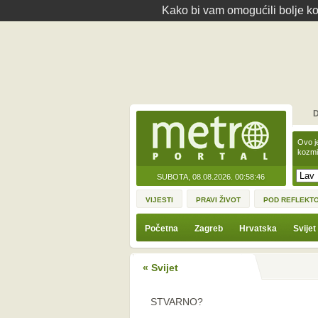
Kako bi vam omogućili bolje kor
D
Ovo j
kozmi
SUBOTA, 08.08.2026.
00:58:46
VIJESTI
PRAVI ŽIVOT
POD REFLEKT
Početna
Zagreb
Hrvatska
Svijet
« Svijet
STVARNO?