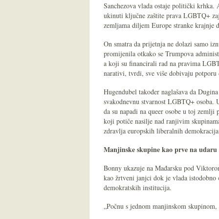
Sanchezova vlada ostaje politički krhka.
ukinuti ključne zaštite prava LGBTQ+ za
zemljama diljem Europe stranke krajnje d
On smatra da prijetnja ne dolazi samo izn
promijenila otkako se Trumpova administ
a koji su financirali rad na pravima L
narativi, tvrdi, sve više dobivaju potporu
Hugendubel također naglašava da Dugina k
svakodnevnu stvarnost LGBTQ+ osoba. U
da su napadi na queer osobe u toj zemlji
koji potiče nasilje nad ranjivim skupina
zdravlja europskih liberalnih demokracija
Manjinske skupine kao prve na udaru
Bonny ukazuje na Mađarsku pod Viktoro
kao žrtveni janjci dok je vlada istodobno
demokratskih institucija.
„Počnu s jednom manjinskom skupinom, 