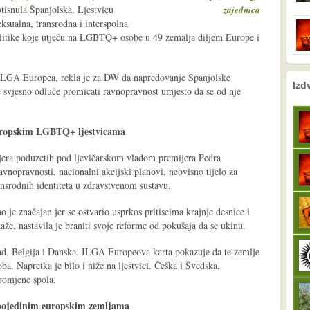
tisnula Španjolska. Ljestvicu
zajednica
ksualna, transrodna i interspolna
litike koje utječu na LGBTQ+ osobe u 49 zemalja diljem Europe i
 ILGA Europea, rekla je za DW da napredovanje Španjolske
nema prethodne s
sljedeće
Izd
e svjesno odluče promicati ravnopravnost umjesto da se od nje
europskim LGBTQ+ ljestvicama
jera poduzetih pod ljevičarskom vladom premijera Pedra
nopravnosti, nacionalni akcijski planovi, neovisno tijelo za
ansrodnih identiteta u zdravstvenom sustavu.
e značajan jer se ostvario usprkos pritiscima krajnje desnice i
aže, nastavila je braniti svoje reforme od pokušaja da se ukinu.
and, Belgija i Danska. ILGA Europeova karta pokazuje da te zemlje
. Napretka je bilo i niže na ljestvici. Češka i Švedska,
promjene spola.
pojedinim europskim zemljama