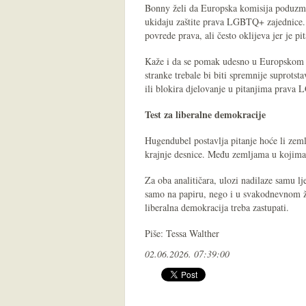
Bonny želi da Europska komisija poduzme 
ukidaju zaštite prava LGBTQ+ zajednice.
povrede prava, ali često oklijeva jer je pit
Kaže i da se pomak udesno u Europskom 
stranke trebale bi biti spremnije suprots
ili blokira djelovanje u pitanjima prava
Test za liberalne demokracije
Hugendubel postavlja pitanje hoće li zeml
krajnje desnice. Među zemljama u kojima
Za oba analitičara, ulozi nadilaze samu lje
samo na papiru, nego i u svakodnevnom živ
liberalna demokracija treba zastupati.
Piše: Tessa Walther
02.06.2026. 07:39:00