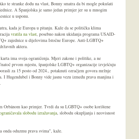
 Ako te stranke dođu na vlast, Bonny smatra da bi mogle pokušati
jednice. A Španjolska je samo jedan primjer jer su u mnogim
esnice u usponu.
utra, kada je Europa u pitanju. Kaže da se politička klima
racija
vratila na vlast
, posebno nakon ukidanja programa USAID-
GBTQ+ zajednice u dijelovima Istočne Europe. Anti-LGBTQ+
 državnih aktera.
arta ima svoja ograničenja. Mjeri zakone i politike, a ne
natoč prvom mjestu, španjolske LGBTQ+ organizacije izvješćuju
 porasli za 15 posto od 2024., potaknuti ozračjem govora mržnje
ma. I Hugendubel i Bonny vide jasnu vezu između prava manjina i
.
m Orbánom kao primjer. Tvrdi da su LGBTQ+ osobe korištene
ograničavala slobodu izražavanja
, slobodu okupljanja i neovisnost
a onda oduzmu prava svima", kaže.