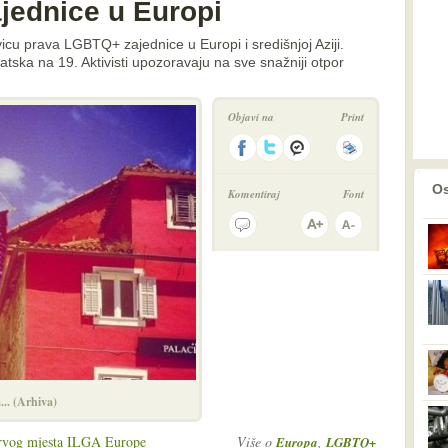
jednice u Europi
vicu prava LGBTQ+ zajednice u Europi i središnjoj Aziji.
tska na 19. Aktivisti upozoravaju na sve snažniji otpor
Objavi na
Print
prethodno
2
Os
Komentiraj
Font
... (Arhiva)
prvog mjesta ILGA Europe
Više o
,
Europa
LGBTQ+