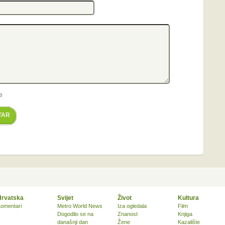
e
TAR
Hrvatska
Svijet
Život
Kultura
omentari
Metro World News
Iza ogledala
Film
Dogodilo se na
Znanost
Knjiga
današnji dan
Žene
Kazalište