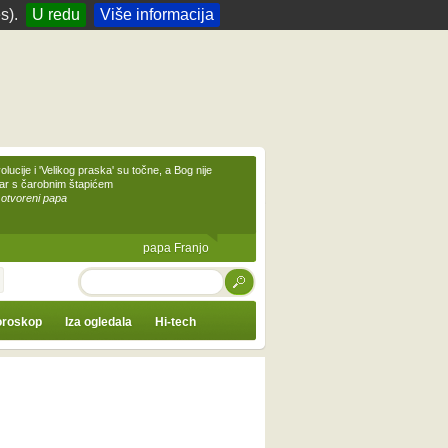
s).
U redu
Više informacija
olucije i 'Velikog praska' su točne, a Bog nije
čar s čarobnim štapićem
 otvoreni papa
papa Franjo
TRAŽI
roskop
Iza ogledala
Hi-tech