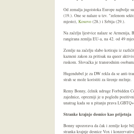
Od zemalja jugoistoka Europe najbolje su
(19.). One se nalaze u tzv. "zelenom sek
mjesto),
Kosovo
(28.) i Srbija (29.).
Na začelju ljestvice nalaze se Armenija, 
rangirana zemlja EU-a, na 42. od 49 mjes
Zemlje na začelju slabo kotiraju iz različ
kazneni zakon za pritisak na queer aktivi
ruskom. Slovačka je transrodnim osobam
Hugendubel je za DW rekla da se anti-trans
strah se može koristiti za širenje mržnje.
Remy Bonny, čelnik udruge Forbidden Col
zajednice, oprezniji je u pogledu pozitivn
unatrag kada su u pitanju prava LGBTQ+ 
Stranke krajnje desnice kao prijetnja
Bonny upozorava da čak i zemlje koje bil
stranka krajnje desnice Vox i konzervativ