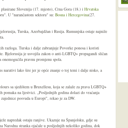
 plasirane Slovenija (17. mjesto), Crna Gora (18.) i
Hrvatska
toru". U "narančastom sektoru" su:
Bosna i Hercegovina
(27.
Bjelorusija, Turska, Azerbajdžan i Rusija. Rumunjska ostaje najniže
ta.
itih razloga. Turska i dalje zabranjuje Povorke ponosa i koristi
ste. Bjelorusija je usvojila zakon o anti-LGBTQ+ propagandi sličan
a onemogućila pravnu promjenu spola.
 narativi lako šire jer je opće znanje o toj temi i dalje nisko, a
ours sa sjedištem u Bruxellesu, koja se zalaže za prava LGBTQ+
ih pomaka na ljestvici. „Posljednjih godina dolazi do vraćanja
zajednice posvuda u Europi", rekao je za DW.
ježe napredak ostaju ranjive. Ukazuje na Španjolsku, gdje su
na Narodna stranka ojačale u posljednjih nekoliko godina, dok