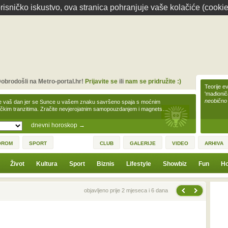
isničko iskustvo, ova stranica pohranjuje vaše kolačiće (cookie
obrodošli na Metro-portal.hr!
Prijavite se
ili
nam se pridružite :)
Teorije ev
'mađioni
neobično
e vaš dan jer se Sunce u vašem znaku savršeno spaja s moćnim
čkim tranzitima. Zračite nevjerojatnim samopouzdanjem i magnets…
dnevni horoskop
→
OROM
SPORT
CLUB
GALERIJE
VIDEO
ARHIVA
Život
Kultura
Sport
Biznis
Lifestyle
Showbiz
Fun
Ho
Sljedeća vijest
Prethodna vijest
objavljeno prije 2 mjeseca i 6 dana