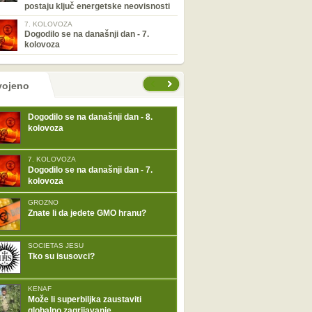
postaju ključ energetske neovisnosti
7. KOLOVOZA
Dogodilo se na današnji dan - 7.
kolovoza
tranice
vojeno
Dogodilo se na današnji dan - 8.
kolovoza
7. KOLOVOZA
Dogodilo se na današnji dan - 7.
kolovoza
GROZNO
Znate li da jedete GMO hranu?
SOCIETAS JESU
Tko su isusovci?
KENAF
Može li superbiljka zaustaviti
globalno zagrijavanje