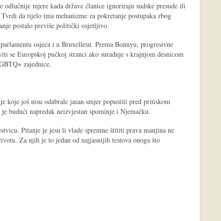
odlučnije mjere kada države članice ignoriraju sudske presude ili
 Tvrdi da tijelo ima mehanizme za pokretanje postupaka zbog
anje postalo previše politički osjetljivo.
parlamentu osjeća i u Bruxellesu. Prema Bonnyu, progresivne
taviti se Europskoj pučkoj stranci ako surađuje s krajnjom desnicom
 LGBTQ+ zajednice.
je koje još nisu odabrale jasan smjer popustiti pred pritiskom
 je budući napredak neizvjestan spominje i Njemačku.
stvicu. Pitanje je jesu li vlade spremne štititi prava manjina ne
otu. Za njih je to jedan od najjasnijih testova onoga što