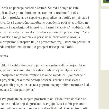
 Zrak ne poznaje parcelne čestice. Smrad ne staje na rubu
ljudi ne žive prema linijama nacrtanima u uredima", ističu
 takvih projekata, uz negativne posljedice na okoliš, uključivale i
tanovništva i dugoročno napuštanje pogođenih područja: „Nitko ne
 smradu i zagađenju od intenzivnih farmi i klaonica." Podsjećaju da
ovratne posljedice ovakvih sustava intenzivne proizvodnje. Zato,
em ovakvih megakompleksa peradarske proizvodnje izložila
im propisima Europske unije i povećanom regulatornom pritisku u
ndustrijskim emisijama i o procjeni utjecaja na okoliš.
jećima
ublike Hrvatske donošenje jasne nacionalne odluke kojom bi se
a, provedbu kumulativnih i strateških procjena utjecaja svih
posljedica na vodne resurse i lokalne zajednice: „Ne radi se o
ih projekata jer o tome postoji opsežna stručna i znanstvena
egativnih posljedica, a šteta poprima nepopravljive razmjere kada
poznata 24 megaprojekta."
akve projekte na svojem prostoru te od Vlade traže da stane uz
 ne uz modele koji dugoročno ostavljaju štetu i dobit privatnim
kon jednog mandata; one ostaju desetljećima! Ako stavimo volju