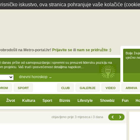
isničko iskustvo, ova stranica pohranjuje vaše kolačiće (cookie
obrodošli na Metro-portal.hr!
Prijavite se
ili
nam se pridružite :)
Bolje živj
vječno n
i danas pršte od samopouzdanja i spremni su preuzeti lidersku poziciju na
m projektu. Vaš trud i posvećenost detaljima napokon…
dnevni horoskop
→
OROM
SPORT
CLUB
GALERIJE
VIDEO
ARHIVA
Život
Kultura
Sport
Biznis
Lifestyle
Showbiz
Fun
Ho
Sljedeća vijest
Prethodna vijest
objavljeno prije 3 mjeseca i 3 dana