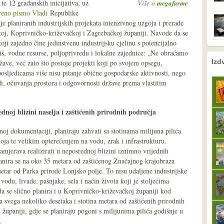
 te 12 građanskih inicijativa, uz
Više o
megafarme
reno pismo Vladi
Republike
je planiranih industrijskih projekata intenzivnog uzgoja i prerade
oj, Koprivničko-križevačkoj i Zagrebačkoj županiji. Navode da se
i zajedno čine jedinstvenu industrijsku cjelinu s potencijalno
, vodne resurse, poljoprivredu i lokalne zajednice: „Ne obraćamo
nema prethodne s
sljedeće
Izd
žave, već zato što postoje projekti koji po svojem opsegu,
osljedicama više nisu pitanje obične gospodarske aktivnosti, nego
udi, očuvanja prostora i odgovornosti države prema vlastitim
noj blizini naselja i zaštićenih prirodnih područja
oj dokumentaciji, planiraju zahvati sa stotinama milijuna pilića
noja te velikim opterećenjem na vodu, zrak i infrastrukturu.
amjerava realizirati u neposrednoj blizini iznimno vrijednih
lanira se na oko 35 metara od zaštićenog Značajnog krajobraza
etar od Parka prirode Lonjsko polje. To nisu udaljene industrijske
odu, livade, pašnjake, sela i način života koji je stoljećima
a se slično planira i u Koprivničko-križevačkoj županiji kod
a svega nekoliko desetaka i stotina metara od zaštićenih prirodnih
 županiji, gdje se planiraju pogoni s milijunima pilića godišnje u
.