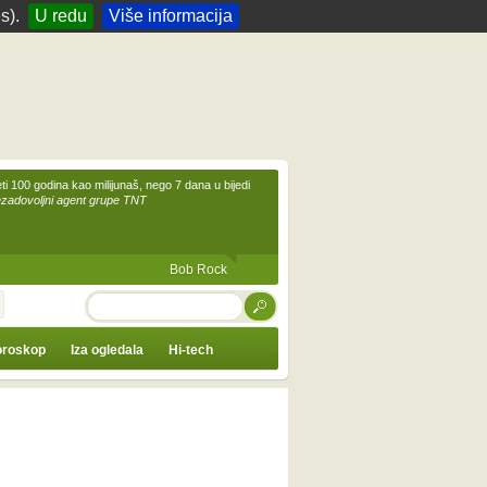
s).
U redu
Više informacija
eti 100 godina kao milijunaš, nego 7 dana u bijedi
ezadovoljni agent grupe TNT
Bob Rock
TRAŽI
roskop
Iza ogledala
Hi-tech