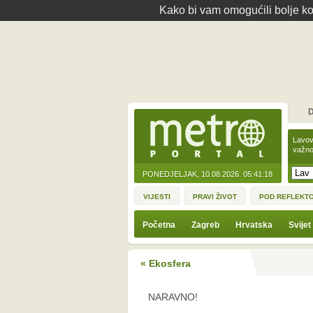
Kako bi vam omogućili bolje kor
D
Lavov
važno
PONEDJELJAK, 10.08.2026.
05:41:18
VIJESTI
PRAVI ŽIVOT
POD REFLEKT
Početna
Zagreb
Hrvatska
Svijet
« Ekosfera
NARAVNO!