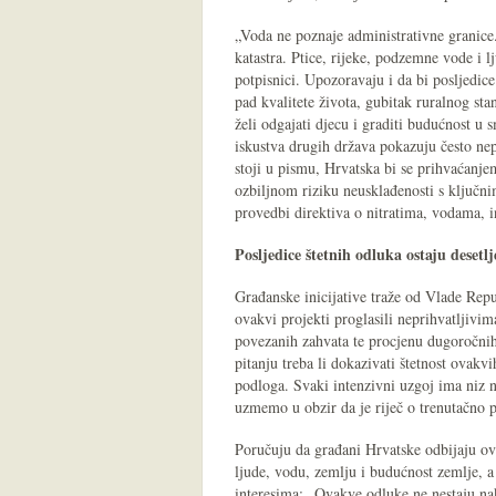
„Voda ne poznaje administrativne granice.
katastra. Ptice, rijeke, podzemne vode i 
potpisnici. Upozoravaju i da bi posljedice
pad kvalitete života, gubitak ruralnog s
želi odgajati djecu i graditi budućnost u
iskustva drugih država pokazuju često nep
stoji u pismu, Hrvatska bi se prihvaćanj
ozbiljnom riziku neusklađenosti s ključn
provedbi direktiva o nitratima, vodama, i
Posljedice štetnih odluka ostaju desetl
Građanske inicijative traže od Vlade Rep
ovakvi projekti proglasili neprihvatljivim
povezanih zahvata te procjenu dugoročnih 
pitanju treba li dokazivati štetnost ovakv
podloga. Svaki intenzivni uzgoj ima niz n
uzmemo u obzir da je riječ o trenutačno 
Poručuju da građani Hrvatske odbijaju ov
ljude, vodu, zemlju i budućnost zemlje, a
interesima: „Ovakve odluke ne nestaju na