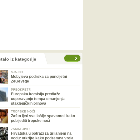
talo iz kategorije
SJAJNO
Mobyjeva podrska za punoljetni
ZeGeVege
PREOKRET?!
Europska komisija predlaže
usporavanje tempa smanjenja
stakleničkih plinova
TROPSKE NOĆI
Zašto ljeti sve lošije spavamo i kako
pobijediti tropske noći
ZANIMLJIVO
Hrvatska u potrazi za grijanjem na
vodu: otkrijte kako podzemna vrela