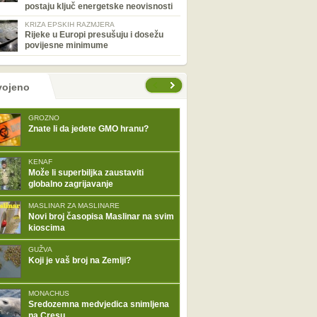
postaju ključ energetske neovisnosti
KRIZA EPSKIH RAZMJERA
Rijeke u Europi presušuju i dosežu
povijesne minimume
tranice
vojeno
GROZNO
Znate li da jedete GMO hranu?
KENAF
Može li superbiljka zaustaviti
globalno zagrijavanje
MASLINAR ZA MASLINARE
Novi broj časopisa Maslinar na svim
kioscima
GUŽVA
Koji je vaš broj na Zemlji?
MONACHUS
Sredozemna medvjedica snimljena
na Cresu