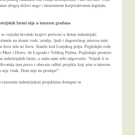
samo drugoj državi nego i inozemnom korporativnom kapitalu,
strijskih farmi nije u interesu građana
se vrijedni hrvatski krajevi pretvore u štetan industrijski
stanete na stranu vode, zemlje, ljudi i dugoročnog interesa naše
e kroz sela uz Savu. Stanite kod Lonjskog polja. Pogledajte rode
do Mure i Drave, do Legrada i Velikog Pažuta. Pogledajte prostore
u industrijskih farmi, a onda sami sebi odgovorite: 'Vrijedi li to
 Hrvatska ima pravo i obavezu odbiti projekte koji nisu u interesu
a nije višak. Dom nije na prodaju!"
o razornim industrijskim projektima dostupni su