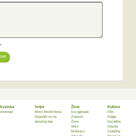
e
TAR
Hrvatska
Svijet
Život
Kultura
omentari
Metro World News
Iza ogledala
Film
Dogodilo se na
Znanost
Knjiga
današnji dan
Žene
Kazalište
Seks
Glazba
Muškarci
Clubbing