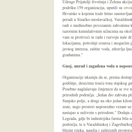
Udruge Prijatelji životinja i Zelena akcija
podršku 159 organizacija, uputili su
otvo
Hrvatske u kojemu traže hitno zaustavljan
peradi u Sisačko-moslavačkoj, Varaždinsk
radi o međusobno povezanim zahvatima koj
razornim kumulativnim učincima na okoliš
vam se protiveći se radu i razvoju naše dr
lokacijama, potrošnji resursa i mogućim p
javnog interesa, zaštite voda, zdravlja lj
građanima."
Gnoj, smrad i zagađena voda u neposred
Organizacije ukazuju da se, prema dostupn
godišnje, desecima tisuća tona stajskog g
Posebno naglašavaju činjenicu da se sve n
prirodnih područja: „Jedan dio zahvata p
Sunjsko polje, a drugi na oko jedan kilom
zone, nego prostori neposredno vezani uz v
nastajao u suživotu s prirodom." Dodaju d
Legrada, gdje bi industrijska farma bila n
područja, te u Varaždinskoj i Zagrebačkoj
blizini rijeka, naselja i zaštićenih prostora