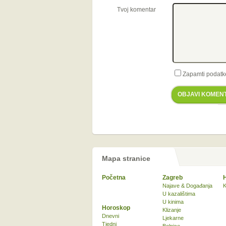
Tvoj komentar
Zapamti podatk
OBJAVI KOMEN
Mapa stranice
Početna
Zagreb
Najave & Događanja
K
U kazalištima
U kinima
Horoskop
Klizanje
Dnevni
Ljekarne
Tjedni