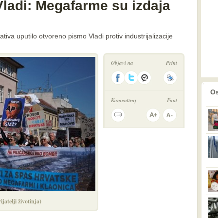
ladi: Megafarme su izdaja
tiva uputilo otvoreno pismo Vladi protiv industrijalizacije
Objavi na
Print
prethodno
2
Os
Komentiraj
Font
rijatelji životinja)