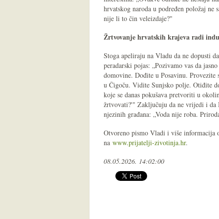
hrvatskog naroda u podređen položaj ne 
nije li to čin veleizdaje?"
Žrtvovanje hrvatskih krajeva radi indu
Stoga apeliraju na Vladu da ne dopusti da 
peradarski pojas: „Pozivamo vas da jasno 
domovine. Dođite u Posavinu. Provezite s
u Čigoču. Vidite Sunjsko polje. Otiđite 
koje se danas pokušava pretvoriti u okolin
žrtvovati?'" Zaključuju da ne vrijedi i da
njezinih građana: „Voda nije roba. Prirod
Otvoreno pismo Vladi i više informacija 
na
www.prijatelji-zivotinja.hr
.
08.05.2026. 14:02:00