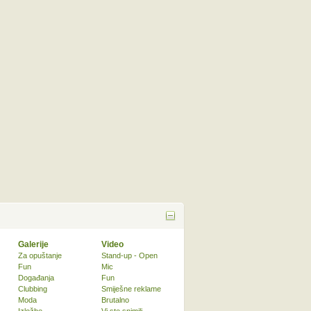
Galerije
Video
Za opuštanje
Stand-up - Open
Fun
Mic
Događanja
Fun
Clubbing
Smiješne reklame
Moda
Brutalno