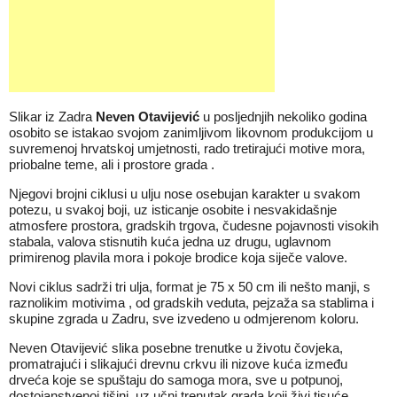
Slikar iz Zadra
Neven Otavijević
u posljednjih nekoliko godina
osobito se istakao svojom zanimljivom likovnom produkcijom u
suvremenoj hrvatskoj umjetnosti, rado tretirajući motive mora,
priobalne teme, ali i prostore grada .
Njegovi brojni ciklusi u ulju nose osebujan karakter u svakom
potezu, u svakoj boji, uz isticanje osobite i nesvakidašnje
atmosfere prostora, gradskih trgova, čudesne pojavnosti visokih
stabala, valova stisnutih kuća jedna uz drugu, uglavnom
primirenog plavila mora i pokoje brodice koja siječe valove.
Novi ciklus sadrži tri ulja, format je 75 x 50 cm ili nešto manji, s
raznolikim motivima , od gradskih veduta, pejzaža sa stablima i
skupine zgrada u Zadru, sve izvedeno u odmjerenom koloru.
Neven Otavijević slika posebne trenutke u životu čovjeka,
promatrajući i slikajući drevnu crkvu ili nizove kuća između
drveća koje se spuštaju do samoga mora, sve u potpunoj,
dostojanstvenoj tišini, uz učni trenutak grada koji živi tisuće