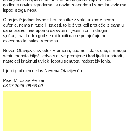
godina s novim zgradama i s novim stanarima i s novim jezicima
ispod istoga neba.
Otavijević jednostavno slika trenutke života, u kome nema
euforije, nema ni tuge ili žalosti, to je život koji protječe iz dana u
dana prateći nas uporno sa svojim lijepim i onim drugim
sjećanjima, koliko god se mi trudili da ne primjećujemo ili
osjećamo taj balast vremena.
Neven Otavijević svjedok vremena, uporno i staloženo, s mnogo
sentuimenata bilježi jedva vidljive promjene i kod ljudi i u prirodi ,
nastojeći istaknuti uvijek ljepotu trenutka, radost življenja.
Lijep i profinjen ciklus Nevena Otavijevića.
Piše: Miroslav Pelikan
08.07.2026. 09:53:00