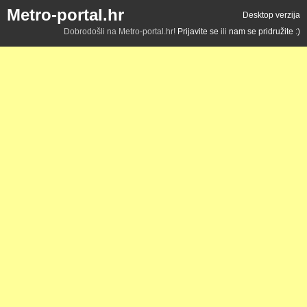
Metro-portal.hr
Desktop verzija
Dobrodošli na Metro-portal.hr!
Prijavite se
ili
nam se pridružite :)