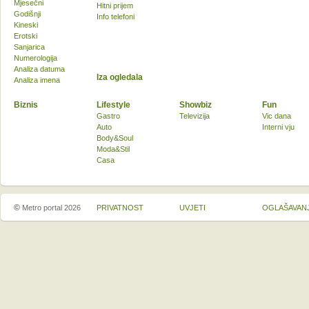
Mjesečni
Hitni prijem
Godišnji
Info telefoni
Kineski
Erotski
Sanjarica
Numerologija
Analiza datuma
Iza ogledala
Analiza imena
Biznis
Lifestyle
Showbiz
Fun
Gastro
Televizija
Vic dana
Auto
Interni vju
Body&Soul
Moda&Stil
Casa
©
Metro portal 2026
PRIVATNOST
UVJETI
OGLAŠAVAN