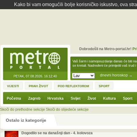
Kako bi vam omogućili bolje korisničko iskustvo, ova str
Dobrodošli na Metro-portal.hr!
Pr
Vaš šarm i samopouzdanje danas će biti na
se kretali. Nadređeni će primijetiti vaš trud 
dnevni horoskop
→
PETAK, 07.08.2026.
16:12:40
VIJESTI
PRAVI ŽIVOT
POD REFLEKTOROM
SPORT
Početna
Zagreb
Hrvatska
Svijet
Život
Kultura
Sport
Skoči do prethodne sekcije
Skoči do slijedeće sekcije
Ostalo iz kategorije
Dogodilo se na današnji dan - 4. kolovoza