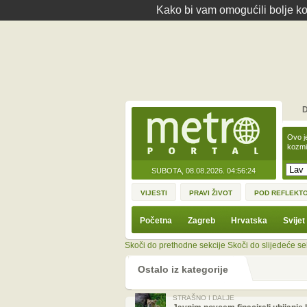
Kako bi vam omogućili bolje kor
D
Ovo j
kozmi
SUBOTA, 08.08.2026.
04:56:24
VIJESTI
PRAVI ŽIVOT
POD REFLEKT
Početna
Zagreb
Hrvatska
Svijet
Skoči do prethodne sekcije
Skoči do slijedeće se
Ostalo iz kategorije
STRAŠNO I DALJE