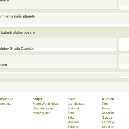
lavice
i mijenja našu planetu
katastrofalne požare
zahtjev Gradu Zagrebu
nstvo
Hrvatska
Svijet
Život
Kultura
omentari
Metro World News
Iza ogledala
Film
Dogodilo se na
Znanost
Knjiga
današnji dan
Žene
Kazalište
Seks
Glazba
Muškarci
Clubbing
Zdravlje
Stand up