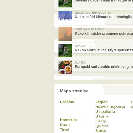
Javnim novcem finacirali ubijanje 
GLOBALNA REVOLUCIJA
Kako se širi klimatska tehnologija 
EUROPA U PLAMENU
Kako klimatske promjene pokreću 
SPASITE IH!
Nakon smrti lavice Tayri upućen 
SJAJNO
Europski sud zastitio etičko vega
Mapa stranice
Početna
Zagreb
Najave & Događanja
K
U kazalištima
U kinima
Horoskop
Klizanje
Dnevni
Ljekarne
Tjedni
Bolnice