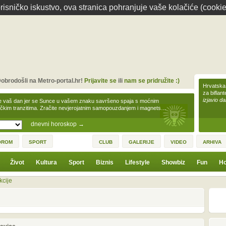
isničko iskustvo, ova stranica pohranjuje vaše kolačiće (cookie
obrodošli na Metro-portal.hr!
Prijavite se
ili
nam se pridružite :)
Hrvatska 
za biflan
izjavio da
e vaš dan jer se Sunce u vašem znaku savršeno spaja s moćnim
čkim tranzitima. Zračite nevjerojatnim samopouzdanjem i magnets…
dnevni horoskop
→
OROM
SPORT
CLUB
GALERIJE
VIDEO
ARHIVA
Život
Kultura
Sport
Biznis
Lifestyle
Showbiz
Fun
Ho
kcije
1
3