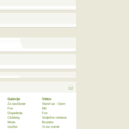
Galerije
Video
Za opuštanje
Stand-up - Open
Fun
Mic
Događanja
Fun
Clubbing
Smiješne reklame
Moda
Brutalno
Izložbe
Vi ste snimili