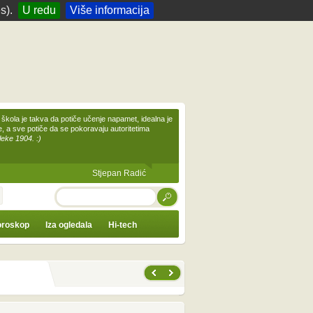
s).
U redu
Više informacija
škola je takva da potiče učenje napamet, idealna je
te, a sve potiče da se pokoravaju autoritetima
leke 1904. :)
Stjepan Radić
TRAŽI
roskop
Iza ogledala
Hi-tech