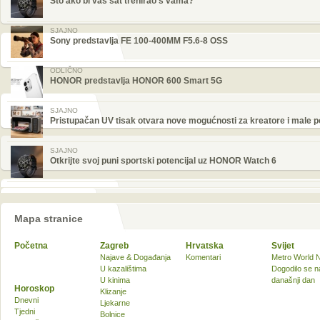
Što ako bi vaš sat trenirao s vama?
SJAJNO
Sony predstavlja FE 100-400MM F5.6-8 OSS
ODLIČNO
HONOR predstavlja HONOR 600 Smart 5G
SJAJNO
Pristupačan UV tisak otvara nove mogućnosti za kreatore i male 
SJAJNO
Otkrijte svoj puni sportski potencijal uz HONOR Watch 6
Mapa stranice
Početna
Zagreb
Hrvatska
Svijet
Najave & Događanja
Komentari
Metro World 
U kazalištima
Dogodilo se n
U kinima
današnji dan
Horoskop
Klizanje
Dnevni
Ljekarne
Tjedni
Bolnice