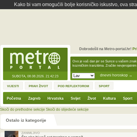
Kako bi vam omogućili bolje korisničko iskustvo, ova str
Dobrodošli na Metro-portal.hr!
Pr
Ovo je vaš dan jer se Sunce u vašem zna
kozmičkim tranzitima. Zračite nevjerojat
dnevni horoskop
→
SUBOTA, 08.08.2026.
21:42:23
VIJESTI
PRAVI ŽIVOT
POD REFLEKTOROM
SPORT
Početna
Zagreb
Hrvatska
Svijet
Život
Kultura
Sport
Skoči do prethodne sekcije
Skoči do slijedeće sekcije
Ostalo iz kategorije
ZANIMLJIVO