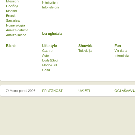
Mjesečni
Hitni prijem
Godišnji
Info telefoni
Kineski
Erotski
Sanjarica
Numerologija
Analiza datuma
Iza ogledala
Analiza imena
Biznis
Lifestyle
Showbiz
Fun
Gastro
Televizija
Vic dana
Auto
Interni vju
Body&Soul
Moda&Stil
Casa
©
Metro portal 2026
PRIVATNOST
UVJETI
OGLAŠAVAN