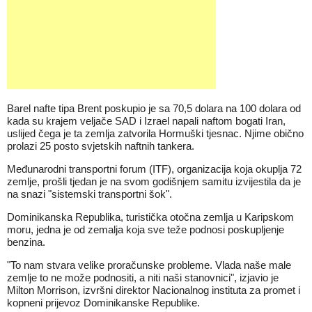
Barel nafte tipa Brent poskupio je sa 70,5 dolara na 100 dolara od
kada su krajem veljače SAD i Izrael napali naftom bogati Iran,
uslijed čega je ta zemlja zatvorila Hormuški tjesnac. Njime obično
prolazi 25 posto svjetskih naftnih tankera.
Međunarodni transportni forum (ITF), organizacija koja okuplja 72
zemlje, prošli tjedan je na svom godišnjem samitu izvijestila da je
na snazi "sistemski transportni šok".
Dominikanska Republika, turistička otočna zemlja u Karipskom
moru, jedna je od zemalja koja sve teže podnosi poskupljenje
benzina.
"To nam stvara velike proračunske probleme. Vlada naše male
zemlje to ne može podnositi, a niti naši stanovnici", izjavio je
Milton Morrison, izvršni direktor Nacionalnog instituta za promet i
kopneni prijevoz Dominikanske Republike.