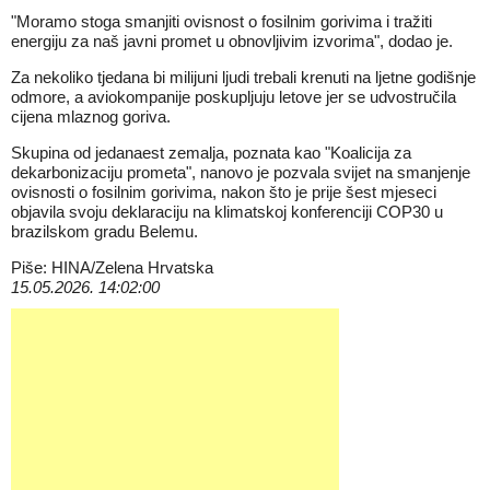
"Moramo stoga smanjiti ovisnost o fosilnim gorivima i tražiti
energiju za naš javni promet u obnovljivim izvorima", dodao je.
Za nekoliko tjedana bi milijuni ljudi trebali krenuti na ljetne godišnje
odmore, a aviokompanije poskupljuju letove jer se udvostručila
cijena mlaznog goriva.
Skupina od jedanaest zemalja, poznata kao "Koalicija za
dekarbonizaciju prometa", nanovo je pozvala svijet na smanjenje
ovisnosti o fosilnim gorivima, nakon što je prije šest mjeseci
objavila svoju deklaraciju na klimatskoj konferenciji COP30 u
brazilskom gradu Belemu.
Piše: HINA/Zelena Hrvatska
15.05.2026. 14:02:00