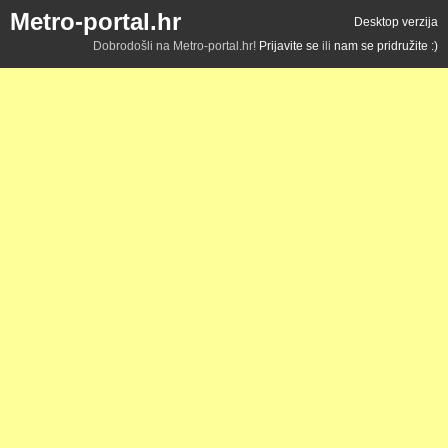
Metro-portal.hr
Desktop verzija
Dobrodošli na Metro-portal.hr!
Prijavite se
ili
nam se pridružite :)