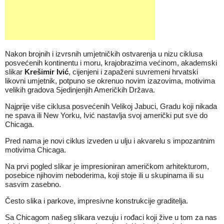
Nakon brojnih i izvrsnih umjetničkih ostvarenja u nizu ciklusa
posvećenih kontinentu i moru, krajobrazima većinom, akademski
slikar
Krešimir Ivić
, cijenjeni i zapaženi suvremeni hrvatski
likovni umjetnik, potpuno se okrenuo novim izazovima, motivima
velikih gradova Sjedinjenjih Američkih Država.
Najprije više ciklusa posvećenih Velikoj Jabuci, Gradu koji nikada
ne spava ili New Yorku, Ivić nastavlja svoj američki put sve do
Chicaga.
Pred nama je novi ciklus izveden u ulju i akvarelu s impozantnim
motivima Chicaga.
Na prvi pogled slikar je impresioniran američkom arhitekturom,
posebice njihovim neboderima, koji stoje ili u skupinama ili su
sasvim zasebno.
Često slika i parkove, impresivne konstrukcije graditelja.
Sa Chicagom našeg slikara vezuju i rođaci koji žive u tom za nas