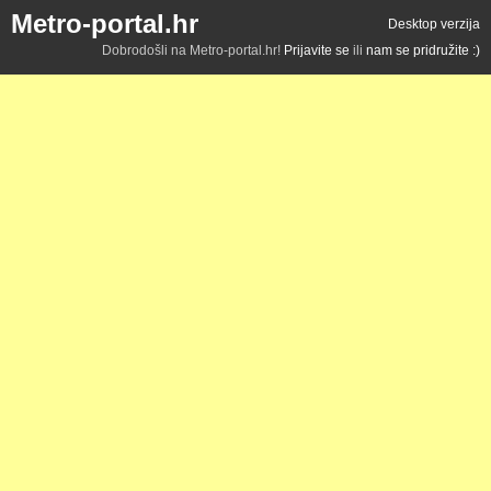
Metro-portal.hr
Desktop verzija
Dobrodošli na Metro-portal.hr!
Prijavite se
ili
nam se pridružite :)