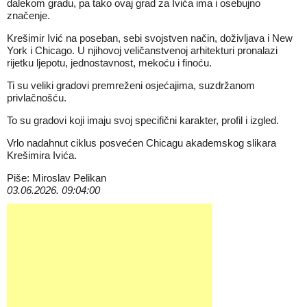
dalekom gradu, pa tako ovaj grad za Ivića ima i osebujno
značenje.
Krešimir Ivić na poseban, sebi svojstven način, doživljava i New
York i Chicago. U njihovoj veličanstvenoj arhitekturi pronalazi
rijetku ljepotu, jednostavnost, mekoću i finoću.
Ti su veliki gradovi premreženi osjećajima, suzdržanom
privlačnošću.
To su gradovi koji imaju svoj specifični karakter, profil i izgled.
Vrlo nadahnut ciklus posvećen Chicagu akademskog slikara
Krešimira Ivića.
Piše: Miroslav Pelikan
03.06.2026. 09:04:00