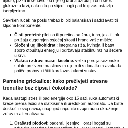
tijesto, pizza ili sendviči od bijelog kruha uzrokuju brzi skok
glukoze u krvi, nakon čega slijedi nagli pad koji vas ostavlja
iscrpljenima.
Savršen ručak na poslu trebao bi biti balansiran i sadržavati tri
ključne komponente:
Čisti protein
i: piletina ili puretina sa žara, tuna, jaja ili tofu
pružaju dugotrajan osjećaj sitosti i hrane vaše mišiće.
Složeni ugljikohidrati
: integralna riža, kvinoja ili batat
sporo otpuštaju energiju i održavaju stabilnu razinu šećera
u krvi.
Vlakna i zdravi masni kiseline
: velika porcija sezonske
salate prelivene maslinovim uljem ili s dodatkom avokada
potiče probavu i štiti kardiovaskularni sustav.
Pametne grickalice: kako preživjeti stresne
trenutke bez čipsa i čokolade?
Kada nastupi stres ili pad energije oko 15 sati, ruka automatski
kreće prema ladici sa slatkišima ili uredskom automatu. Da biste
doskočili ovoj navici, unaprijed napunite svoje radno okruženje
zdravim alternativama.
Orašasti plodovi
: bademi, lješnjaci i orasi bogati su