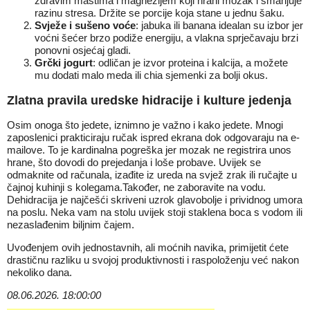
zdravim mastima i magnezijem koji hrani mozak i smanjuje
razinu stresa. Držite se porcije koja stane u jednu šaku.
Svježe i sušeno voće
: jabuka ili banana idealan su izbor jer
voćni šećer brzo podiže energiju, a vlakna sprječavaju brzi
ponovni osjećaj gladi.
Grčki jogurt
: odličan je izvor proteina i kalcija, a možete
mu dodati malo meda ili chia sjemenki za bolji okus.
Zlatna pravila uredske hidracije i kulture jedenja
Osim onoga što jedete, iznimno je važno i kako jedete. Mnogi
zaposlenici prakticiraju ručak ispred ekrana dok odgovaraju na e-
mailove. To je kardinalna pogreška jer mozak ne registrira unos
hrane, što dovodi do prejedanja i loše probave. Uvijek se
odmaknite od računala, izađite iz ureda na svjež zrak ili ručajte u
čajnoj kuhinji s kolegama.Također, ne zaboravite na vodu.
Dehidracija je najčešći skriveni uzrok glavobolje i prividnog umora
na poslu. Neka vam na stolu uvijek stoji staklena boca s vodom ili
nezaslađenim biljnim čajem.
Uvođenjem ovih jednostavnih, ali moćnih navika, primijetit ćete
drastičnu razliku u svojoj produktivnosti i raspoloženju već nakon
nekoliko dana.
08.06.2026. 18:00:00