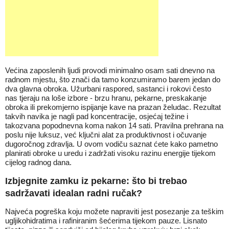
Većina zaposlenih ljudi provodi minimalno osam sati dnevno na
radnom mjestu, što znači da tamo konzumiramo barem jedan do
dva glavna obroka. Užurbani raspored, sastanci i rokovi često
nas tjeraju na loše izbore - brzu hranu, pekarne, preskakanje
obroka ili prekomjerno ispijanje kave na prazan želudac. Rezultat
takvih navika je nagli pad koncentracije, osjećaj težine i
takozvana popodnevna koma nakon 14 sati. Pravilna prehrana na
poslu nije luksuz, već ključni alat za produktivnost i očuvanje
dugoročnog zdravlja. U ovom vodiču saznat ćete kako pametno
planirati obroke u uredu i zadržati visoku razinu energije tijekom
cijelog radnog dana.
Izbjegnite zamku iz pekarne: što bi trebao
sadržavati idealan radni ručak?
Najveća pogreška koju možete napraviti jest posezanje za teškim
ugljikohidratima i rafiniranim šećerima tijekom pauze. Lisnato