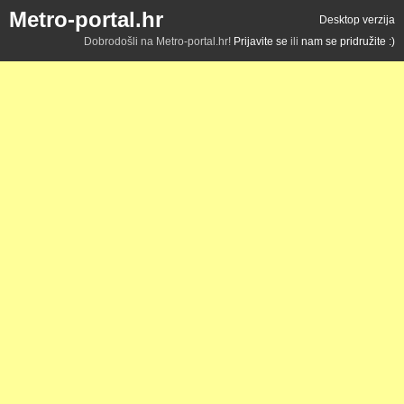
Metro-portal.hr
Desktop verzija
Dobrodošli na Metro-portal.hr!
Prijavite se
ili
nam se pridružite :)