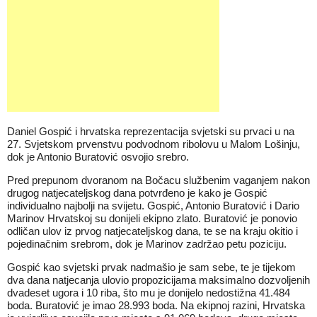
Daniel Gospić i hrvatska reprezentacija svjetski su prvaci u na
27. Svjetskom prvenstvu podvodnom ribolovu u Malom Lošinju,
dok je Antonio Buratović osvojio srebro.
Pred prepunom dvoranom na Bočacu službenim vaganjem nakon
drugog natjecateljskog dana potvrđeno je kako je Gospić
individualno najbolji na svijetu. Gospić, Antonio Buratović i Dario
Marinov Hrvatskoj su donijeli ekipno zlato. Buratović je ponovio
odličan ulov iz prvog natjecateljskog dana, te se na kraju okitio i
pojedinačnim srebrom, dok je Marinov zadržao petu poziciju.
Gospić kao svjetski prvak nadmašio je sam sebe, te je tijekom
dva dana natjecanja ulovio propozicijama maksimalno dozvoljenih
dvadeset ugora i 10 riba, što mu je donijelo nedostižna 41.484
boda. Buratović je imao 28.993 boda. Na ekipnoj razini, Hrvatska