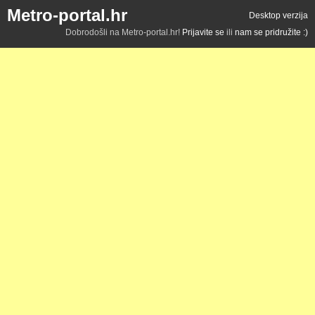
Metro-portal.hr
Desktop verzija
Dobrodošli na Metro-portal.hr!
Prijavite se
ili
nam se pridružite :)