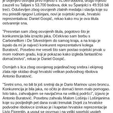
je uvjerljivo osvojila prvo mjesto s 91.069 bodova, drugo mjesto
zauzeli su Talijani s 53.700 bodova, dok su Španjolci s 49.916 bili
treći. Oduševljen zbog osvojenih zlatnih medalja i slavlja koje su
mu priredili njegovi Lošinjani, novi je svjetski prvak, hrvatski
reprezentativac Daniel Gospić, rekao kako mu je ova titula
ostvarenje sna.
"Presretan sam zbog osvojenih titula, pogotovo što je
konkurencija bila izrazito jaka. Očekivao sam borbu s
Carbonelllom i De Silvestrijem do samog kraja, a na kraju je
ispalo da mi je najveći konkurent reprezentativni kolega
Buratović. Posebno me veseli što sam postao svjetski prvak u
mom rodnom gradu, koji je pokazao kako izgleda fantastično
domaćinstvo", rekao je Daniel Gospić.
Osmijeh s lica zbog osvojenog pojedinačnog srebra i ekipnog
zlata nije skidao drugi hrvatski velikan podvodnog ribolova
Antonio Buratović.
"Sretni smo, no bili bi još sretniji da je Dario Marinov uzeo broncu.
Konkurencija je bila jaka, no očito je domaći teren malo pomogao.
Isto tako, zahvaljujem se navijačima na velikoj podršci", izjavio je
Antonio Buratović. Posebnu zahvalu Malom Lošinju i Lošinjanima
koje su posljednjih pet dana svaki trenutak živjeli za hrvatske
podvodne ribolovce izrekao je i kapetan hrvatske reprezentacije
Livio Fiorentin, a usput se osvrnuo i na veliki sportski uspjeh