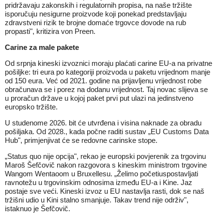
pridržavaju zakonskih i regulatornih propisa, na naše tržište
isporučuju nesigurne proizvode koji ponekad predstavljaju
zdravstveni rizik te brojne domaće trgovce dovode na rub
propasti", kritizira von Preen.
Carine za male pakete
Od srpnja kineski izvoznici moraju plaćati carine EU-a na privatne
pošiljke: tri eura po kategoriji proizvoda u paketu vrijednom manje
od 150 eura. Već od 2021. godine na prijavljenu vrijednost robe
obračunava se i porez na dodanu vrijednost. Taj novac slijeva se
u proračun države u kojoj paket prvi put ulazi na jedinstveno
europsko tržište.
U studenome 2026. bit će utvrđena i visina naknade za obradu
pošiljaka. Od 2028., kada počne raditi sustav „EU Customs Data
Hub", primjenjivat će se redovne carinske stope.
„Status quo nije opcija", rekao je europski povjerenik za trgovinu
Maroš Šefčovič nakon razgovora s kineskim ministrom trgovine
Wangom Wentaoom u Bruxellesu. „Želimo početi
uspostavljati
ravnotežu u trgovinskim odnosima
između EU-a i Kine. Jaz
postaje sve veći. Kineski izvoz u EU nastavlja rasti, dok se naš
tržišni udio u Kini stalno smanjuje. Takav trend nije održiv",
istaknuo je Šefčovič.