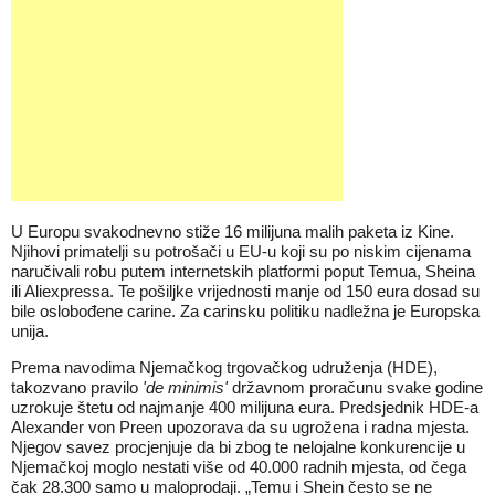
U Europu svakodnevno stiže 16 milijuna malih paketa iz
Kine
.
Njihovi primatelji su potrošači u EU-u koji su po niskim cijenama
naručivali robu putem internetskih platformi poput Temua, Sheina
ili Aliexpressa. Te pošiljke vrijednosti manje od 150 eura dosad su
bile oslobođene carine. Za carinsku politiku nadležna je Europska
unija.
Prema navodima Njemačkog trgovačkog udruženja (HDE),
takozvano pravilo
'de minimis'
državnom proračunu svake godine
uzrokuje štetu od najmanje 400 milijuna eura. Predsjednik HDE-a
Alexander von Preen upozorava da su ugrožena i radna mjesta.
Njegov savez procjenjuje da bi zbog te
nelojalne konkurencije
u
Njemačkoj moglo nestati više od 40.000 radnih mjesta, od čega
čak 28.300 samo u maloprodaji. „Temu i Shein često se ne