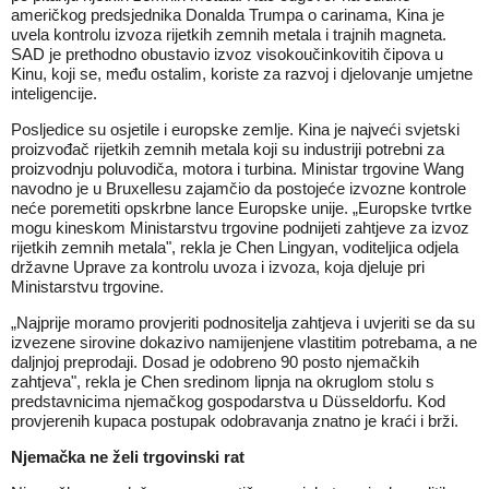
američkog predsjednika Donalda Trumpa o carinama, Kina je
uvela
kontrolu izvoza rijetkih zemnih metala i trajnih magneta
.
SAD je prethodno obustavio izvoz visokoučinkovitih čipova u
Kinu, koji se, među ostalim, koriste za razvoj i djelovanje umjetne
inteligencije.
Posljedice su osjetile i europske zemlje. Kina je najveći svjetski
proizvođač rijetkih zemnih metala koji su industriji potrebni za
proizvodnju poluvodiča, motora i turbina. Ministar trgovine Wang
navodno je u Bruxellesu zajamčio da postojeće izvozne kontrole
neće poremetiti opskrbne lance Europske unije. „Europske tvrtke
mogu kineskom Ministarstvu trgovine podnijeti zahtjeve za izvoz
rijetkih zemnih metala", rekla je Chen Lingyan, voditeljica odjela
državne Uprave za kontrolu uvoza i izvoza, koja djeluje pri
Ministarstvu trgovine.
„Najprije moramo provjeriti podnositelja zahtjeva i uvjeriti se da su
izvezene sirovine dokazivo namijenjene vlastitim potrebama, a ne
daljnjoj preprodaji. Dosad je odobreno 90 posto njemačkih
zahtjeva", rekla je Chen sredinom lipnja na okruglom stolu s
predstavnicima njemačkog gospodarstva u Düsseldorfu. Kod
provjerenih kupaca postupak odobravanja znatno je kraći i brži.
Njemačka ne želi trgovinski rat