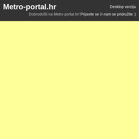
Metro-portal.hr
Desktop verzija
Dobrodošli na Metro-portal.hr!
Prijavite se
ili
nam se pridružite :)