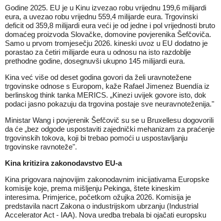
Godine 2025. EU je u Kinu izvezao robu vrijednu 199,6 milijardi
eura, a uvezao robu vrijednu 559,4 milijarde eura. Trgovinski
deficit od 359,8 milijardi eura veći je od jedne i pol vrijednosti bruto
domaćeg proizvoda Slovačke, domovine povjerenika Šefčoviča.
Samo u prvom tromjesečju 2026. kineski uvoz u EU dodatno je
porastao za četiri milijarde eura u odnosu na isto razdoblje
prethodne godine, dosegnuvši ukupno 145 milijardi eura.
Kina već više od deset godina govori da želi uravnotežene
trgovinske odnose s Europom, kaže Rafael Jimenez Buendía iz
berlinskog think tanka MERICS. „Kinezi uvijek govore isto, dok
podaci jasno pokazuju da trgovina postaje sve neuravnoteženija."
Ministar Wang i povjerenik Šefčovič su se u Bruxellesu dogovorili
da će „bez odgode uspostaviti zajednički mehanizam za praćenje
trgovinskih tokova, koji bi trebao pomoći u uspostavljanju
trgovinske ravnoteže".
Kina kritizira zakonodavstvo EU-a
Kina prigovara najnovijim zakonodavnim inicijativama Europske
komisije koje, prema mišljenju Pekinga, štete kineskim
interesima. Primjerice, početkom ožujka 2026. Komisija je
predstavila nacrt Zakona o industrijskom ubrzanju (Industrial
Accelerator Act - IAA). Nova uredba trebala bi ojačati europsku