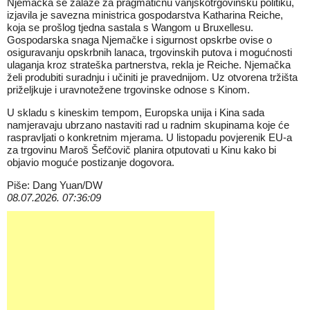
Njemačka se zalaže za
pragmatičnu vanjskotrgovinsku politiku
,
izjavila je savezna ministrica gospodarstva Katharina Reiche,
koja se prošlog tjedna sastala s Wangom u Bruxellesu.
Gospodarska snaga Njemačke i sigurnost opskrbe ovise o
osiguravanju opskrbnih lanaca, trgovinskih putova i mogućnosti
ulaganja kroz strateška partnerstva, rekla je Reiche. Njemačka
želi produbiti suradnju i učiniti je pravednijom. Uz otvorena tržišta
priželjkuje i uravnotežene trgovinske odnose s Kinom.
U skladu s kineskim tempom, Europska unija i Kina sada
namjeravaju ubrzano nastaviti rad u radnim skupinama koje će
raspravljati o konkretnim mjerama. U listopadu povjerenik EU-a
za trgovinu Maroš Šefčovič planira otputovati u Kinu kako bi
objavio moguće postizanje dogovora.
Piše: Dang Yuan/DW
08.07.2026. 07:36:09