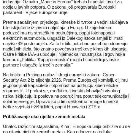
industriju. Oznaka „Made in Europa" trebala bi postati uvjet za
dodjelu javnih potpora. O zakonu još pregovaraju Europski
parlament i Vijeće Europske unije.
Prema sadašnjem prijedlogu, kineske bi tvrtke u većini slučajeva
bile isključene iz javnih natječaja u Europi. U zajedničkim
poduzećima na strateškim područjima, poput fotonapona i
električnih automobila, ulagači iz Dalekog istoka smjeli bi imati
najviše 49 posto udjela. Za to bi bilo potrebno posebno odobrenje
nadležnih tijela, što znatno povećava troškove kineskih ulaganja.
Oštre kritike IAA-u upućuje i Njemačka industrijska i trgovinska
komora: „Politika 'Kupuj europsko' mogla bi odbiti trgovinske
partnere i ulagače iz trećih zemalja."
Na kritike u Pekingu nailazi i drugi europski zakon - Cyber
Security Act 2 iz siječnja 2026. Prema Europskoj komisiji, cilj mu
je „poboljšati kapacitete i otpornost na području kibernetičke
sigurnosti". U praksi se, međutim, kineski dobavljači visokog
rizika isključuju iz poslova na područjima poput telekomunikacija i
solarne energije
. Upravo su u tim sektorima mnoge kineske
tvrtke svjetski tržišni lideri, poput Huaweija i ZTE-a.
Približavanje oko rijetkih zemnih metala
Unatoč različitim stajalištima, Kina i Europska unija približile su se
po pitanju
rijetkih zemnih metala
. Kao odgovor na odluke