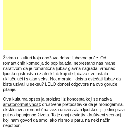
Živimo u kulturi koja obožava dobre ljubavne priče. Od
romantičnih komedija do pop balada, neprestano nas hrane
narativom da je romantična ljubav glavna nagrada, vrhunac
ljudskog iskustva i zlatni ključ koji otključava sve ostalo -
uključujući i sjajan seks. No, morate li doista osjećati ljubav da
biste uživali u seksu?
LELO
donosi odgovore na ovo goruće
pitanje.
Ova kulturna opsesija proizlazi iz koncepta koji se naziva
amatonormativnost
: društvene pretpostavke da je monogamna,
ekskluzivna romantična veza univerzalan ljudski cilj i jedini pravi
put do ispunjenog života. To je onaj nevidljivi društveni scenarij
koji nam govori da smo, ako nismo u paru, na neki način
nepotpuni.