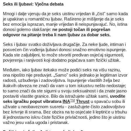
Seks ili ljubavi: Vječna debata
Mnogi i dalje vjeruju da je seks uistinu vrijedan ili „čist" samo kada
je upakiran u romantičnu ljubav. Rašireno je mišljenje da je seks
bez emocija isprazan, manje vrijedan ili neispunjavajuć. No, istina
donosi golemo olakšanje:
ne postoji točan ili pogrešan
odgovor na pitanje treba li nam ljubav za dobar seks.
Seks i ljubav svatko doživljava drugačije. Za neke ljude, intiman i
posvećen čin vođenja ljubavi donosi snažno emotivno ispunjenje.
Kada ste zaljubljeni, to može stvoriti predivan osjećaj sigurnosti,
povjerenja i ranjivosti koji dodatno pojačava sam fizički užitak.
Međutim, iako ljubav itekako može podići seks na višu razinu,
ona nipošto nije preduvjet. „Samo" seks jednako je legitiman izvor
radosti, uzbuđenja i zadovoljstva. Ispunjenje vlastitih želja bez
ikakvih obveza ne znači da vam u tom iskustvu nešto nedostaje;
to samo znači da ste sigurni u svoju seksualnost i da znate jasno
postaviti vlastite granice. Bilo da istražujete užitak sami,
uvodite
TM
seks igračku poput vibratora
INA
Thrust
u spavaću sobu ili
uživate u neobaveznom susretu - zaslužujete čisto zadovoljstvo
bez krivnje ili srama. Bez obzira na to osjećate li leptiriće u trbuhu
ili jednostavno iskru čiste fizičke privlačnosti, jedino što je uistinu
važno jesu vaša ugoda i pristanak.