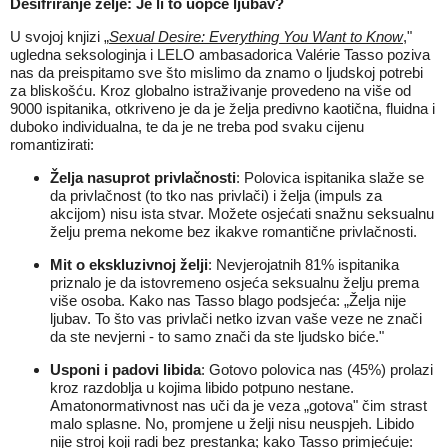
Dešifriranje želje: Je li to uopće ljubav?
U svojoj knjizi „
Sexual Desire: Everything You Want to Know
,"
ugledna seksologinja i LELO ambasadorica Valérie Tasso poziva
nas da preispitamo sve što mislimo da znamo o ljudskoj potrebi
za bliskošću. Kroz globalno istraživanje provedeno na više od
9000 ispitanika, otkriveno je da je želja predivno kaotična, fluidna i
duboko individualna, te da je ne treba pod svaku cijenu
romantizirati:
Želja nasuprot privlačnosti
: Polovica ispitanika slaže se
da privlačnost (to tko nas privlači) i želja (impuls za
akcijom) nisu ista stvar. Možete osjećati snažnu seksualnu
želju prema nekome bez ikakve romantične privlačnosti.
Mit o ekskluzivnoj želji
: Nevjerojatnih 81% ispitanika
priznalo je da istovremeno osjeća seksualnu želju prema
više osoba. Kako nas Tasso blago podsjeća: „Želja nije
ljubav. To što vas privlači netko izvan vaše veze ne znači
da ste nevjerni - to samo znači da ste ljudsko biće."
Usponi i padovi libida
: Gotovo polovica nas (45%) prolazi
kroz razdoblja u kojima libido potpuno nestane.
Amatonormativnost nas uči da je veza „gotova" čim strast
malo splasne. No, promjene u želji nisu neuspjeh. Libido
nije stroj koji radi bez prestanka; kako Tasso primjećuje: