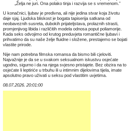
„Želja ne juri. Ona polako tinja i razvija se s vremenom."
U konačnici, ljubav je predivna, ali nije jedina stvar koja životu
daje sjaj. Ljudska bliskost je bogata tapiserija satkana od
neobaveznih susreta, dubokih prijateljstava, prolaznih strasti,
promjenjivog libida i različitih modela odnosa poput poliamorije.
Kada seks odvojimo od krutog preduvjeta romantične ljubavi i
prihvatimo da su naše želje fluidne i složene, prestajemo se bojati
vlastite prirode.
Nije nam potrebna filmska romansa da bismo bili cjeloviti.
Najvažnije je da se u svakom seksualnom iskustvu osjećate
ugodno, sigurno i da na njega svjesno pristajete. Bez obzira na to
osjećate li leptiriće u trbuhu ili u intimnim dijelovima tijela, imate
apsolutno pravo uživati u seksu pod vlastitim uvjetima.
08.07.2026. 20:01:00