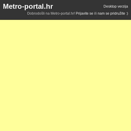
Metro-portal.hr
Desktop verzija
Dobrodošli na Metro-portal.hr!
Prijavite se
ili
nam se pridružite :)