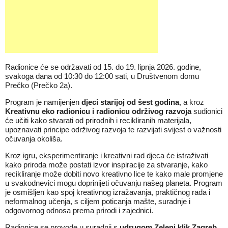
Radionice će se održavati od 15. do 19. lipnja 2026. godine,
svakoga dana od 10:30 do 12:00 sati, u Društvenom domu
Prečko (Prečko 2a).
Program je namijenjen
djeci starijoj od šest godina
, a kroz
Kreativnu eko radionicu i radionicu održivog razvoja
sudionici
će učiti kako stvarati od prirodnih i recikliranih materijala,
upoznavati principe održivog razvoja te razvijati svijest o važnosti
očuvanja okoliša.
Kroz igru, eksperimentiranje i kreativni rad djeca će istraživati
kako priroda može postati izvor inspiracije za stvaranje, kako
recikliranje može dobiti novo kreativno lice te kako male promjene
u svakodnevici mogu doprinijeti očuvanju našeg planeta. Program
je osmišljen kao spoj kreativnog izražavanja, praktičnog rada i
neformalnog učenja, s ciljem poticanja mašte, suradnje i
odgovornog odnosa prema prirodi i zajednici.
Radionice se provode u suradnji s
udrugom Zeleni klik Zagreb
,