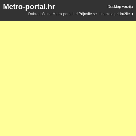
Metro-portal.hr
Desktop verzija
Dobrodošli na Metro-portal.hr!
Prijavite se
ili
nam se pridružite :)