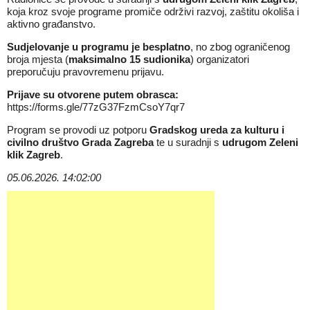
koja kroz svoje programe promiče održivi razvoj, zaštitu okoliša i
aktivno građanstvo.
Sudjelovanje u programu je besplatno
, no zbog ograničenog
broja mjesta (
maksimalno 15 sudionika
) organizatori
preporučuju pravovremenu prijavu.
Prijave su otvorene putem obrasca:
https://forms.gle/77zG37FzmCsoY7qr7
Program se provodi uz potporu
Gradskog ureda za kulturu i
civilno društvo Grada Zagreba
te u suradnji s
udrugom Zeleni
klik Zagreb
.
05.06.2026. 14:02:00