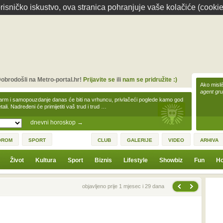
isničko iskustvo, ova stranica pohranjuje vaše kolačiće (cookie
obrodošli na Metro-portal.hr!
Prijavite se
ili
nam se pridružite :)
Ako misliš
agent gr
arm i samopouzdanje danas će biti na vrhuncu, privlačeći poglede kamo god
tali. Nadređeni će primijetiti vaš trud i trud …
dnevni horoskop
→
OROM
SPORT
CLUB
GALERIJE
VIDEO
ARHIVA
Život
Kultura
Sport
Biznis
Lifestyle
Showbiz
Fun
Ho
Sljedeća vijest
Prethodna vijest
objavljeno prije 1 mjesec i 29 dana