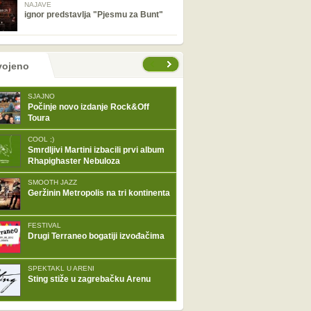
NAJAVE
ignor predstavlja "Pjesmu za Bunt"
tranice
vojeno
SJAJNO
Počinje novo izdanje Rock&Off
Toura
COOL ;)
Smrdljivi Martini izbacili prvi album
Rhapighaster Nebuloza
SMOOTH JAZZ
Geržinin Metropolis na tri kontinenta
FESTIVAL
Drugi Terraneo bogatiji izvođačima
SPEKTAKL U ARENI
Sting stiže u zagrebačku Arenu