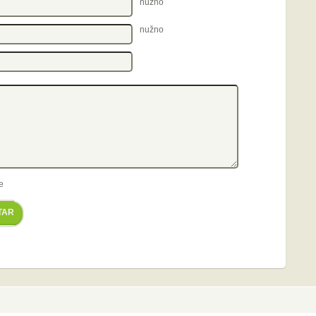
nužno
nužno
e
TAR