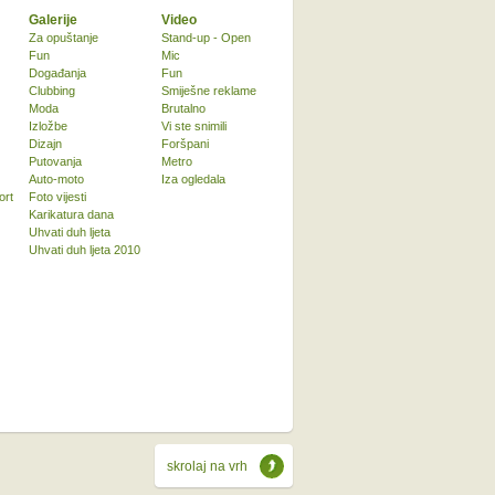
Galerije
Video
Za opuštanje
Stand-up - Open
Fun
Mic
Događanja
Fun
Clubbing
Smiješne reklame
Moda
Brutalno
Izložbe
Vi ste snimili
Dizajn
Foršpani
Putovanja
Metro
Auto-moto
Iza ogledala
ort
Foto vijesti
Karikatura dana
Uhvati duh ljeta
Uhvati duh ljeta 2010
skrolaj na vrh