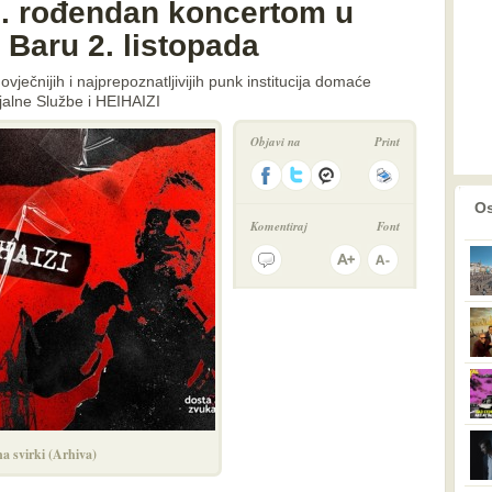
30. rođendan koncertom u
 Baru 2. listopada
ječnijih i najprepoznatljivijih punk institucija domaće
jalne Službe i HEIHAIZI
Objavi na
Print
prethodno
2
Os
Komentiraj
Font
na svirki (Arhiva)