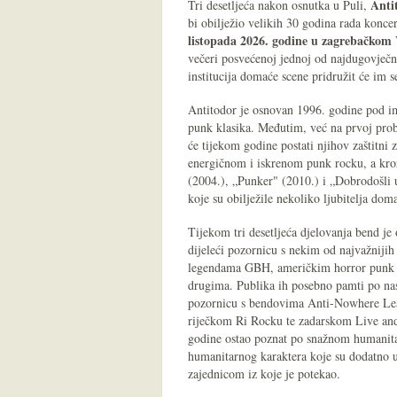
Anti
Tri desetljeća nakon osnutka u Puli,
bi obilježio velikih 30 godina rada konce
listopada 2026. godine u zagrebačkom 
večeri posvećenoj jednoj od najdugovječni
institucija domaće scene pridružit će im
Antitodor je osnovan 1996. godine pod i
punk klasika. Međutim, već na prvoj probi
će tijekom godine postati njihov zaštitni
energičnom i iskrenom punk rocku, a kroz
(2004.), „Punker" (2010.) i „Dobrodošli u
koje su obilježile nekoliko ljubitelja dom
Tijekom tri desetljeća djelovanja bend je 
dijeleći pozornicu s nekim od najvažniji
legendama GBH, američkim horror punk ve
drugima. Publika ih posebno pamti po nas
pozornicu s bendovima Anti-Nowhere Leag
riječkom Ri Rocku te zadarskom Live and
godine ostao poznat po snažnom humanitar
humanitarnog karaktera koje su dodatno uč
zajednicom iz koje je potekao.