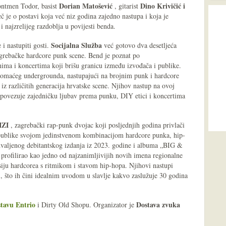
Dorian Matošević
Dino Krivičić i
ontmen Todor, basist
, gitarist
eč je o postavi koja već niz godina zajedno nastupa i koja je
 najzrelijeg razdoblja u povijesti benda.
Socijalna Služba
 i nastupiti gosti.
već gotovo dva desetljeća
agrebačke hardcore punk scene. Bend je poznat po
ima i koncertima koji brišu granicu između izvođača i publike.
 domaćeg undergrounda, nastupajući na brojnim punk i hardcore
iz različitih generacija hrvatske scene. Njihov nastup na ovoj
i povezuje zajedničku ljubav prema punku, DIY etici i koncertima
IZI
, zagrebački rap-punk dvojac koji posljednjih godina privlači
ublike svojom jedinstvenom kombinacijom hardcore punka, hip-
hvaljenog debitantskog izdanja iz 2023. godine i albuma „BIG &
ofilirao kao jedno od najzanimljivijih novih imena regionalne
resiju hardcorea s ritmikom i stavom hip-hopa. Njihovi nastupi
ti, što ih čini idealnim uvodom u slavlje kakvo zaslužuje 30 godina
stavu Entrio
Dostava zvuka
i Dirty Old Shopu. Organizator je