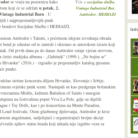
todor
se vraća na pozornicu kako
Više o
,
socijalna služba
u petak, 2.
rtom koji će se održati
,
Vintage Industrial Bar
Vintage Industrial Baru
. U
,
Antitodor
HEIHAZI
jih i najprepoznatljivijih punk
 se bendovi Socijalne Službe i HEIHAIZI.
nema prethodne s
sljedeće
Izd
menom Antitodor i Talenti, s početnom idejom izvođenja obrada
 bend je odustao od te zamisli i okrenuo se autorskom izrazu koji
 znak. Od prvih dana pa do danas Antitodor ostaje vjeran sirovom,
 četiri studijska albuma - „Gubitnik" (1999.), „Ne bojim se"
 Hrvatsku" (2016.) - izgradio je prepoznatljiv katalog pjesama
aće punke.
održao stotine koncerata diljem Hrvatske, Slovenije i Srbije,
h imena svjetske punk scene. Nastupali su kao predgrupa britanskim
teranima Misfits, kultnim Battalion of Saints i mnogim
tupima na festivalima poput Viva La Pole, gdje su dijelili
ue i Toy Dolls, kao i po koncertima na Monte Paradisu,
 Loud festivalu. Osim glazbenog djelovanja, Antitodor je kroz
nom angažmanu, sudjelujući i organizirajući brojne akcije
vrstile njihov status benda koji nikada nije izgubio vezu sa