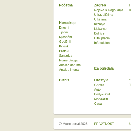
Početna
Zagreb
Najave & Događanja
K
U kazalištima
U kinima
Horoskop
Klizanje
Dnevni
Ljekarne
Tjedni
Bolnice
Mjesečni
Hitni prijem
Godišnji
Info telefoni
Kineski
Erotski
Sanjarica
Numerologija
Analiza datuma
Iza ogledala
Analiza imena
Biznis
Lifestyle
Gastro
T
Auto
Body&Soul
Moda&Stil
Casa
©
Metro portal 2026
PRIVATNOST