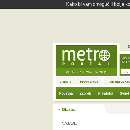
Kako bi vam omogućili bolje kor
D
Vaš š
se kre
PETAK, 07.08.2026.
07:28:11
VIJESTI
PRAVI ŽIVOT
POD REFLEKT
Početna
Zagreb
Hrvatska
Svijet
« Glazba
NAJAVE