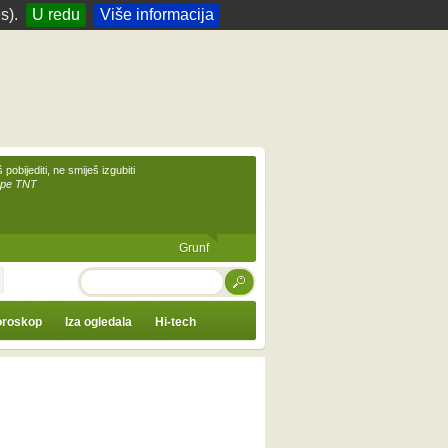
s).
U redu
Više informacija
 pobijediti, ne smiješ izgubiti
upe TNT
Grunf
TRAŽI
roskop
Iza ogledala
Hi-tech