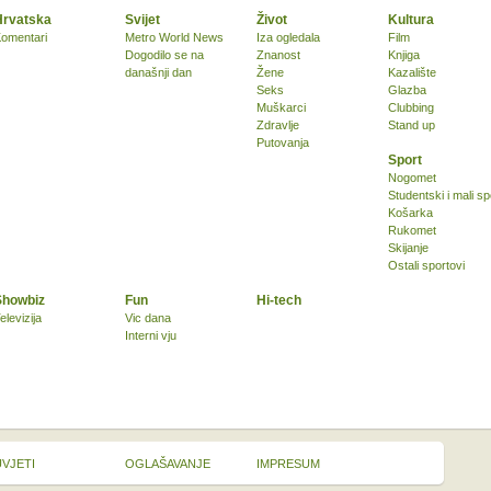
Hrvatska
Svijet
Život
Kultura
omentari
Metro World News
Iza ogledala
Film
Dogodilo se na
Znanost
Knjiga
današnji dan
Žene
Kazalište
Seks
Glazba
Muškarci
Clubbing
Zdravlje
Stand up
Putovanja
Sport
Nogomet
Studentski i mali sp
Košarka
Rukomet
Skijanje
Ostali sportovi
Showbiz
Fun
Hi-tech
elevizija
Vic dana
Interni vju
UVJETI
OGLAŠAVANJE
IMPRESUM