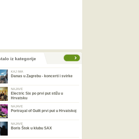
talo iz kategorije
KAJ IMA
Danas u Zagrebu - koncerti i svirke
NAJAVE
Electric Six po prvi put stižu u
Hrvatsku
NAJAVE
Portrayal of Guilt prvi put u Hrvatskoj
NAJAVE
Boris Štok u klubu SAX