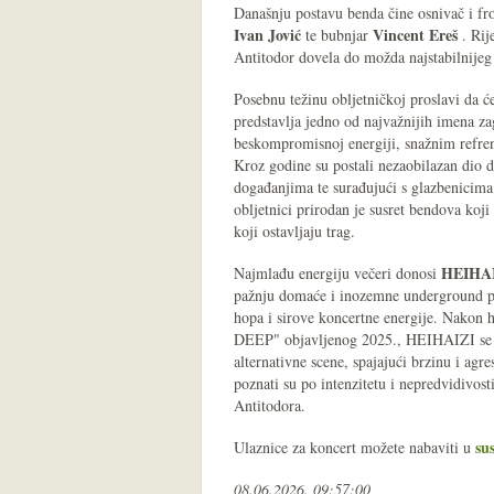
Današnju postavu benda čine osnivač i fr
Ivan Jović
Vincent Ereš
te bubnjar
. Rij
Antitodor dovela do možda najstabilnijeg i
Posebnu težinu obljetničkoj proslavi da će
predstavlja jedno od najvažnijih imena z
beskompromisnoj energiji, snažnim refren
Kroz godine su postali nezaobilazan dio
događanjima te surađujući s glazbenicima 
obljetnici prirodan je susret bendova koj
koji ostavljaju trag.
HEIHA
Najmlađu energiju večeri donosi
pažnju domaće i inozemne underground p
hopa i sirove koncertne energije. Nakon 
DEEP" objavljenog 2025., HEIHAIZI se pr
alternativne scene, spajajući brzinu i ag
poznati su po intenzitetu i nepredvidivos
Antitodora.
su
Ulaznice za koncert možete nabaviti u
08.06.2026. 09:57:00