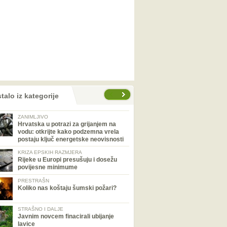
talo iz kategorije
ZANIMLJIVO
Hrvatska u potrazi za grijanjem na
vodu: otkrijte kako podzemna vrela
postaju ključ energetske neovisnosti
KRIZA EPSKIH RAZMJERA
Rijeke u Europi presušuju i dosežu
povijesne minimume
PRESTRAŠN
Koliko nas koštaju šumski požari?
STRAŠNO I DALJE
Javnim novcem finacirali ubijanje
lavice