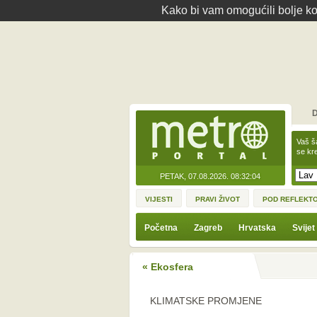
Kako bi vam omogućili bolje kor
D
Vaš š
se kre
PETAK, 07.08.2026.
08:32:04
VIJESTI
PRAVI ŽIVOT
POD REFLEKT
Početna
Zagreb
Hrvatska
Svijet
« Ekosfera
KLIMATSKE PROMJENE