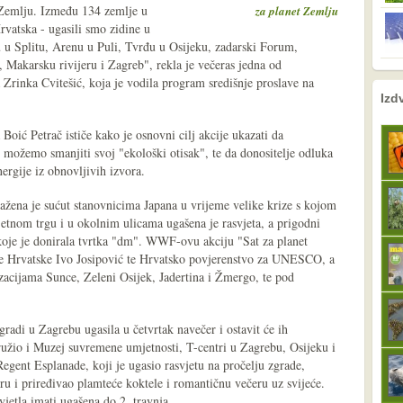
et Zemlju. Između 134 zemlje u
za planet Zemlju
rvatska - ugasili smo zidine u
 u Splitu, Arenu u Puli, Tvrđu u Osijeku, zadarski Forum,
 Makarsku rivijeru i Zagreb", rekla je večeras jedna od
Zrinka Cvitešić, koja je vodila program središnje proslave na
nema prethodne s
sljedeće
Izd
 Boić Petrač ističe kako je osnovni cilj akcije ukazati da
ožemo smanjiti svoj "ekološki otisak", te da donositelje odluka
ergije iz obnovljivih izvora.
ažena je sućut stanovnicima Japana u vrijeme velike krize s kojom
etnom trgu i u okolnim ulicama ugašena je rasvjeta, a prigodni
a koje je donirala tvrtka "dm". WWF-ovu akciju "Sat za planet
e Hrvatske Ivo Josipović te Hrvatsko povjerenstvo za UNESCO, a
zacijama Sunce, Zeleni Osijek, Jadertina i Žmergo, te pod
radi u Zagrebu ugasila u četvrtak navečer i ostavit će ih
ružio i Muzej suvremene umjetnosti, T-centri u Zagrebu, Osijeku i
Regent Esplanade, koji je ugasio rasvjetu na pročelju zgrade,
eru i priređivao plamteće koktele i romantičnu večeru uz svijeće.
jetla imati ugašena do 2. travnja.