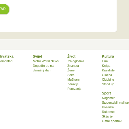
TAR
Hrvatska
Svijet
Život
Kultura
omentari
Metro World News
Iza ogledala
Film
Dogodilo se na
Znanost
Knjiga
današnji dan
Žene
Kazalište
Seks
Glazba
Muškarci
Clubbing
Zdravlje
Stand up
Putovanja
Sport
Nogomet
Studentski i mali sp
Košarka
Rukomet
Skijanje
Ostali sportovi