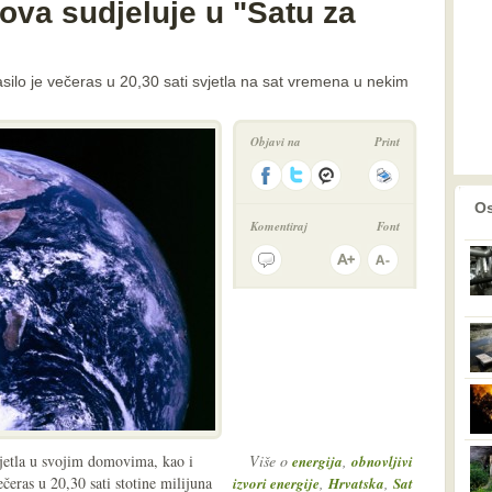
ova sudjeluje u "Satu za
lo je večeras u 20,30 sati svjetla na sat vremena u nekim
Objavi na
Print
prethodno
2
Os
Komentiraj
Font
svjetla u svojim domovima, kao i
Više o
,
energija
obnovljivi
ečeras u 20,30 sati stotine milijuna
,
,
izvori energije
Hrvatska
Sat