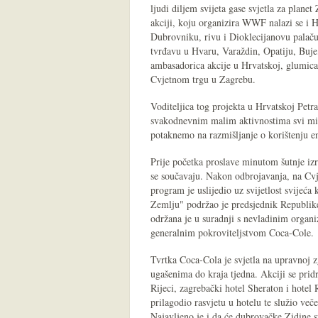
ljudi diljem svijeta gase svjetla za plan
akciji, koju organizira WWF nalazi se i H
Dubrovniku, rivu i Dioklecijanovu palaču
tvrđavu u Hvaru, Varaždin, Opatiju, Buje,
ambasadorica akcije u Hrvatskoj, glumica 
Cvjetnom trgu u Zagrebu.
Voditeljica tog projekta u Hrvatskoj Petra
svakodnevnim malim aktivnostima svi mi m
potaknemo na razmišljanje o korištenju en
Prije početka proslave minutom šutnje izr
se součavaju. Nakon odbrojavanja, na Cvj
program je uslijedio uz svijetlost svijeć
Zemlju" podržao je predsjednik Republik
održana je u suradnji s nevladinim organi
generalnim pokroviteljstvom Coca-Cole.
Tvrtka Coca-Cola je svjetla na upravnoj zg
ugašenima do kraja tjedna. Akciji se prid
Rijeci, zagrebački hotel Sheraton i hotel 
prilagodio rasvjetu u hotelu te služio več
Najavljeno je i da će dubrovačke Zidine sv