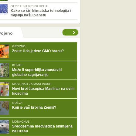
GLOBALNA REVOLUCIJA
Kako se širi klimatska tehnologija i
mijenja našu planetu
tranice
vojeno
GROZNO
Znate li da jedete GMO hranu?
KENAF
Može li superbiljka zaustaviti
globalno zagrijavanje
MASLINAR ZA MASLINARE
Novi broj časopisa Maslinar na svim
kioscima
GUŽVA
Koji je vaš broj na Zemlji?
MONACHUS
Sredozemna medvjedica snimljena
na Cresu