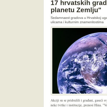
17 hrvatskih grad
planetu Zemlju"
Sedamnaest gradova u Hrvatskoj ugasi
ulicama i kulturnim znamenitostima
Akciji su se pridružili i građani, gaseći 
neke tvrtke i institucije, prenosi Hina. "V