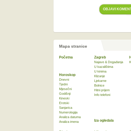
OBJAVI KOMEN
Mapa stranice
Početna
Zagreb
Najave & Događanja
K
U kazalištima
U kinima
Horoskop
Klizanje
Dnevni
Ljekarne
Tjedni
Bolnice
Mjesečni
Hitni prijem
Godišnji
Info telefoni
Kineski
Erotski
Sanjarica
Numerologija
Analiza datuma
Iza ogledala
Analiza imena