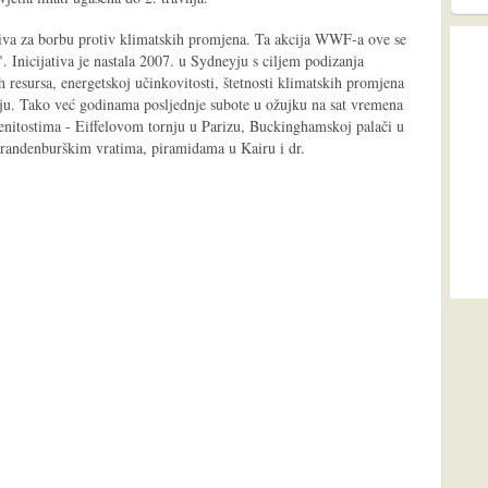
ativa za borbu protiv klimatskih promjena. Ta akcija WWF-a ove se
 Inicijativa je nastala 2007. u Sydneyju s ciljem podizanja
h resursa, energetskoj učinkovitosti, štetnosti klimatskih promjena
ju. Tako već godinama posljednje subote u ožujku na sat vremena
menitostima - Eiffelovom tornju u Parizu, Buckinghamskoj palači u
randenburškim vratima, piramidama u Kairu i dr.