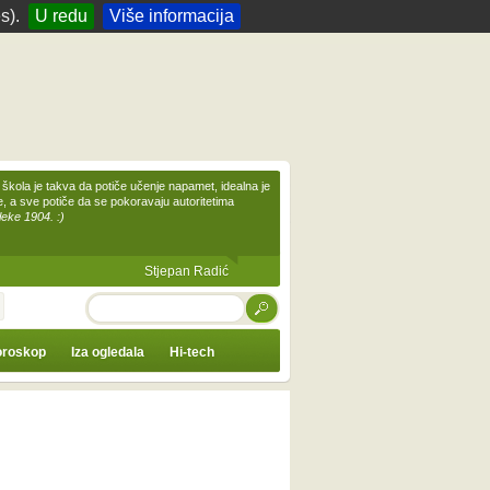
s).
U redu
Više informacija
škola je takva da potiče učenje napamet, idealna je
te, a sve potiče da se pokoravaju autoritetima
leke 1904. :)
Stjepan Radić
TRAŽI
roskop
Iza ogledala
Hi-tech