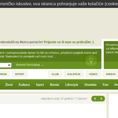
isničko iskustvo, ova stranica pohranjuje vaše kolačiće (cookie
obrodošli na Metro-portal.hr!
Prijavite se
ili
nam se pridružite :)
Hrvatska 
za biflan
izjavio da
arm i samopouzdanje danas će biti na vrhuncu, privlačeći poglede kamo god
tali. Nadređeni će primijetiti vaš trud i trud …
dnevni horoskop
→
OROM
SPORT
CLUB
GALERIJE
VIDEO
ARHIVA
Život
Kultura
Sport
Biznis
Lifestyle
Showbiz
Fun
Ho
Sljedeća vijest
Prethodna vijest
objavljeno prije 15 godina i 7 mjeseci