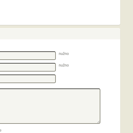
nužno
nužno
e