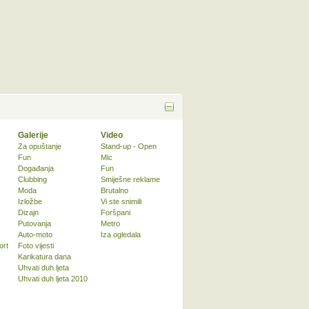
Galerije
Video
Za opuštanje
Stand-up - Open
Fun
Mic
Događanja
Fun
Clubbing
Smiješne reklame
Moda
Brutalno
Izložbe
Vi ste snimili
Dizajn
Foršpani
Putovanja
Metro
Auto-moto
Iza ogledala
ort
Foto vijesti
Karikatura dana
Uhvati duh ljeta
Uhvati duh ljeta 2010