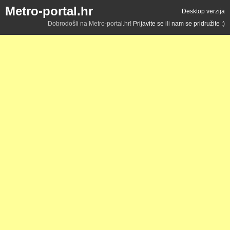
Metro-portal.hr
Desktop verzija
Dobrodošli na Metro-portal.hr!
Prijavite se
ili
nam se pridružite :)