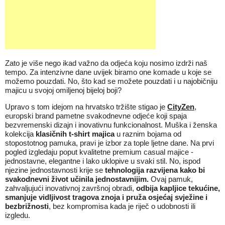
Zato je više nego ikad važno da odjeća koju nosimo izdrži naš
tempo. Za intenzivne dane uvijek biramo one komade u koje se
možemo pouzdati. No, što kad se možete pouzdati i u najobičniju
majicu u svojoj omiljenoj bijeloj boji?
Upravo s tom idejom na hrvatsko tržište stigao je
CityZen
,
europski brand pametne svakodnevne odjeće koji spaja
bezvremenski dizajn i inovativnu funkcionalnost. Muška i ženska
kolekcija
klasičnih t-shirt majica
u raznim bojama od
stopostotnog pamuka, pravi je izbor za tople ljetne dane. Na prvi
pogled izgledaju poput kvalitetne premium casual majice -
jednostavne, elegantne i lako uklopive u svaki stil. No, ispod
njezine jednostavnosti krije se
tehnologija razvijena kako bi
svakodnevni život učinila jednostavnijim.
Ovaj pamuk,
zahvaljujući inovativnoj završnoj obradi,
odbija kapljice tekućine,
smanjuje vidljivost tragova znoja i pruža osjećaj svježine i
bezbrižnosti
, bez kompromisa kada je riječ o udobnosti ili
izgledu.