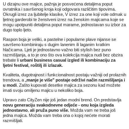
U dizajnu ove majice, pažnja je posvećena detaljima poput
ovratnika i savršenog kroja koji odgovara različitim tipovima.
Okrugli izrez za ljubitelje klasike, V izrez za one koji vole odmak u
ljetnoj garderobi te ženstveni izrez na ženskim majicama koje se
mogu upotpuniti detaljima poput marame, jednostavan su izbor za
dugo toplo ljeto.
Raspon boja je veliki, a pastelne i popularne plave nijanse se
savršeno kombiniraju s dugim lanenim ili laganim kratkim
hlačicama. Ljeti je jednostavno važno biti stylish bez puno
razmišljanja, a to je ono što ova kolekcija majica nudi bez obzira
trebate li
urbani business casual izgled ili kombinaciju za
ljetni festival, roštilj ili izlazak.
Kvaliteta, dugotrajnost i funkcionalnost postaju važniji od prolaznih
trendova, a „
manje je više" postaje održivi način razmišljanja i
u modi
. Zašto kupovati desetke majica za sezonu kad možete
imati svoju omiljenu majicu u nekoliko boja.
Upravo zato CityZen nije još jedan modni brend. On predstavlja
novu generaciju svakodnevne odjeće - onu koja izgleda
jednostavno
,
ali pruža puno više.
Možda vam ne treba još
jedna majica. Možda vam treba ona o kojoj nećete morati
razmišljati.