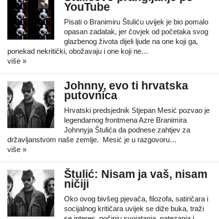
YouTube
Pisati o Branimiru Štuliću uvijek je bio pomalo
opasan zadatak, jer čovjek od početaka svog
glazbenog života dijeli ljude na one koji ga,
ponekad nekritički, obožavaju i one koji ne…
više »
Johnny, evo ti hrvatska
putovnica
Hrvatski predsjednik Stjepan Mesić pozvao je
legendarnog frontmena Azre Branimira
Johnnyja Štulića da podnese zahtjev za
državljanstvom naše zemlje. Mesić je u razgovoru…
više »
Štulić: Nisam ja vaš, nisam
ničiji
Oko ovog bivšeg pjevača, filozofa, satiričara i
socijalnog kritičara uvijek se diže buka, traži
se interes, počinju svojatanja, natezanja i