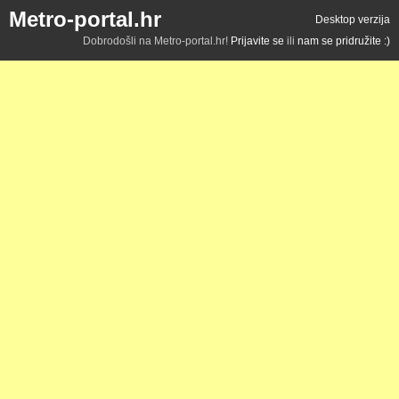
Metro-portal.hr
Desktop verzija
Dobrodošli na Metro-portal.hr!
Prijavite se
ili
nam se pridružite :)