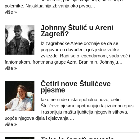
polemike. Najaktualnija zbivanja oko prvog…
više »
Johnny Štulić u Areni
Zagreb?
Iz zagrebačke Arene doznaje se da se
pregovara o dovođenju još jedne velike
zvijezde. Radi se o legendarnom, sada već i
fantomskom, frontmanu grupe Azra, Branimiru Johnnyju…
više »
Četiri nove Štulićeve
pjesme
Iako ne nude ništa epohalno novo, četiri
Štulićeve pjesme upotpunjuju taj izniman opus
i raspaljuju maštu ljubitelja njegovih stihova,
uopće njegova djela i djelovanja.…
više »