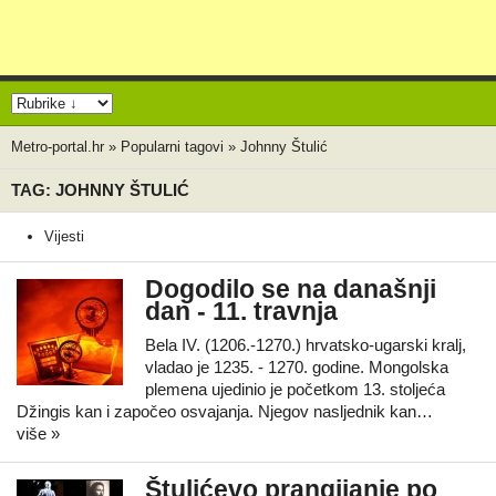
Metro-portal.hr
»
Popularni tagovi
»
Johnny Štulić
TAG: JOHNNY ŠTULIĆ
Vijesti
Dogodilo se na današnji
dan - 11. travnja
Bela IV. (1206.-1270.) hrvatsko-ugarski kralj,
vladao je 1235. - 1270. godine. Mongolska
plemena ujedinio je početkom 13. stoljeća
Džingis kan i započeo osvajanja. Njegov nasljednik kan…
više »
Štulićevo prangijanje po