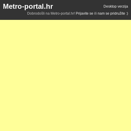
Metro-portal.hr
Desktop verzija
Dobrodošli na Metro-portal.hr!
Prijavite se
ili
nam se pridružite :)