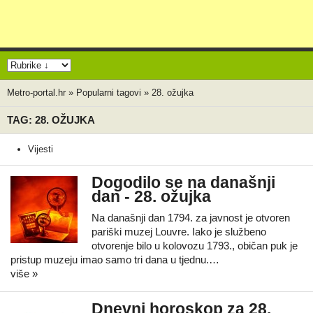
Metro-portal.hr
»
Popularni tagovi
»
28. ožujka
TAG: 28. OŽUJKA
Vijesti
Dogodilo se na današnji
dan - 28. ožujka
Na današnji dan 1794. za javnost je otvoren
pariški muzej Louvre. Iako je službeno
otvorenje bilo u kolovozu 1793., običan puk je
pristup muzeju imao samo tri dana u tjednu.…
više »
Dnevni horoskop za 28.