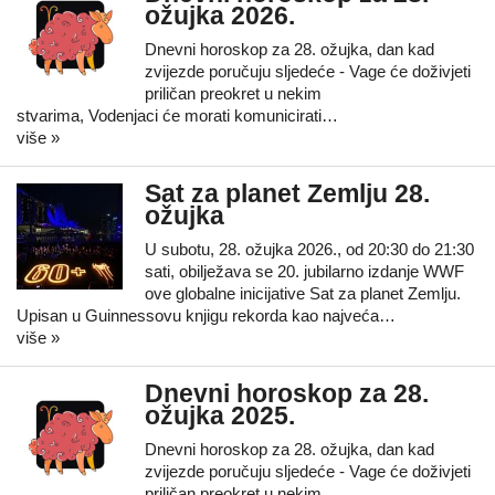
ožujka 2026.
Dnevni horoskop za 28. ožujka, dan kad
zvijezde poručuju sljedeće - Vage će doživjeti
priličan preokret u nekim
stvarima, Vodenjaci će morati komunicirati…
više »
Sat za planet Zemlju 28.
ožujka
U subotu, 28. ožujka 2026., od 20:30 do 21:30
sati, obilježava se 20. jubilarno izdanje WWF
ove globalne inicijative Sat za planet Zemlju.
Upisan u Guinnessovu knjigu rekorda kao najveća…
više »
Dnevni horoskop za 28.
ožujka 2025.
Dnevni horoskop za 28. ožujka, dan kad
zvijezde poručuju sljedeće - Vage će doživjeti
priličan preokret u nekim