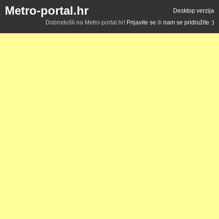
Metro-portal.hr
Desktop verzija
Dobrodošli na Metro-portal.hr!
Prijavite se
ili
nam se pridružite :)