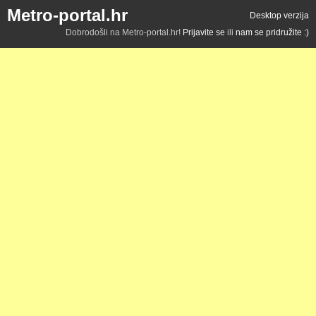
Metro-portal.hr
Desktop verzija
Dobrodošli na Metro-portal.hr!
Prijavite se
ili
nam se pridružite :)