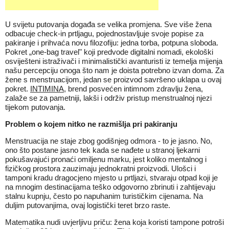
U svijetu putovanja događa se velika promjena. Sve više žena
odbacuje check-in prtljagu, pojednostavljuje svoje popise za
pakiranje i prihvaća novu filozofiju: jedna torba, potpuna sloboda.
Pokret „one-bag travel" koji predvode digitalni nomadi, ekološki
osviješteni istraživači i minimalistički avanturisti iz temelja mijenja
našu percepciju onoga što nam je doista potrebno izvan doma. Za
žene s menstruacijom, jedan se proizvod savršeno uklapa u ovaj
pokret.
INTIMINA
, brend posvećen intimnom zdravlju žena,
zalaže se za pametniji, lakši i održiv pristup menstrualnoj njezi
tijekom putovanja.
Problem o kojem nitko ne razmišlja pri pakiranju
Menstruacija ne staje zbog godišnjeg odmora - to je jasno. No,
ono što postane jasno tek kada se nađete u stranoj ljekarni
pokušavajući pronaći omiljenu marku, jest koliko mentalnog i
fizičkog prostora zauzimaju jednokratni proizvodi. Ulošci i
tamponi kradu dragocjeno mjesto u prtljazi, stvaraju otpad koji je
na mnogim destinacijama teško odgovorno zbrinuti i zahtijevaju
stalnu kupnju, često po napuhanim turističkim cijenama. Na
duljim putovanjima, ovaj logistički teret brzo raste.
Matematika nudi uvjerljivu priču: žena koja koristi tampone potroši