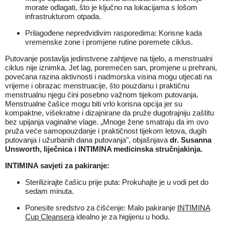
morate odlagati, što je ključno na lokacijama s lošom
infrastrukturom otpada.
Prilagođene nepredvidivim rasporedima: Korisne kada
vremenske zone i promjene rutine poremete ciklus.
Putovanje postavlja jedinstvene zahtjeve na tijelo, a menstrualni
ciklus nije iznimka. Jet lag, poremećen san, promjene u prehrani,
povećana razina aktivnosti i nadmorska visina mogu utjecati na
vrijeme i obrazac menstruacije, što pouzdanu i praktičnu
menstrualnu njegu čini posebno važnom tijekom putovanja.
Menstrualne čašice mogu biti vrlo korisna opcija jer su
kompaktne, višekratne i dizajnirane da pruže dugotrajniju zaštitu
bez upijanja vaginalne vlage. „Mnoge žene smatraju da im ovo
pruža veće samopouzdanje i praktičnost tijekom letova, dugih
putovanja i užurbanih dana putovanja", objašnjava
dr. Susanna
Unsworth, liječnica i INTIMINA medicinska stručnjakinja.
INTIMINA savjeti za pakiranje:
Sterilizirajte čašicu prije puta: Prokuhajte je u vodi pet do
sedam minuta.
Ponesite sredstvo za čišćenje: Malo pakiranje
INTIMINA
Cup Cleansera
idealno je za higijenu u hodu.