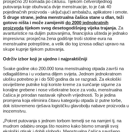
prosječno 20 komada po ciklusu. Tijekom četverotjednog
putovanja koje obuhvaća dvije menstruacije, to je čak 40
pojedinačnih proizvoda - uključujući ambalažu, aplikatore i omote.
S druge strane, jedna menstrualna čašica stane u dlan, teži
gotovo ništa i može zamijeniti
do 2000 jednokratnih
proizvoda
tijekom svog desetogodišnjeg vijeka trajanja.
Za
avanturistice na duljim putovanjima, financijska ušteda je jednako
impresivna: prosječna žena godišnje troši stotine eura na
menstrualne potrepštine, a velik dio tog iznosa odlazi upravo na
skupe kupnje tijekom putovanja.
Održiv izbor koji je ujedno i najpraktičniji
Svake godine oko 200.000 tona menstrualnog otpada završi na
odlagalištima i u vodama diljem svijeta. Jednom jednokratnom
ulošku potrebno je i do 500 godina da se razgradi. Za ekološki
osviještene putnike koji koriste kreme za sunčanje sigurne za
koraljne grebene i nose višekratne boce za vodu, menstrualna
čašica je prirodan nastavak njihovih vrijednosti. To je jedina
promjena koja eliminira čitavu kategoriju otpada iz putne torbe,
dok istovremeno rješava logističku glavobolju nabave proizvoda u
inozemstvu.
„Pokret putovanja s jednom torbom temelji se na namjeri tj. na
mudrom odabiru onoga što nosimo kako bismo smanjili svoj
ekološki otisak i dobili slobodu. Menstrualna čašica savršeno