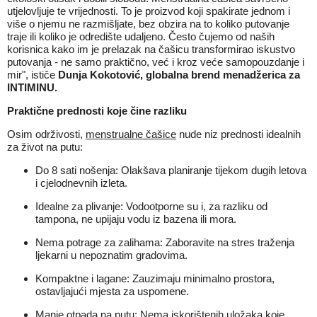
utjelovljuje te vrijednosti. To je proizvod koji spakirate jednom i
više o njemu ne razmišljate, bez obzira na to koliko putovanje
traje ili koliko je odredište udaljeno. Često čujemo od naših
korisnica kako im je prelazak na čašicu transformirao iskustvo
putovanja - ne samo praktično, već i kroz veće samopouzdanje i
mir", ističe
Dunja Kokotović, globalna brend menadžerica za
INTIMINU.
Praktične prednosti koje čine razliku
Osim održivosti,
menstrualne čašice
nude niz prednosti idealnih
za život na putu:
Do 8 sati nošenja: Olakšava planiranje tijekom dugih letova
i cjelodnevnih izleta.
Idealne za plivanje: Vodootporne su i, za razliku od
tampona, ne upijaju vodu iz bazena ili mora.
Nema potrage za zalihama: Zaboravite na stres traženja
ljekarni u nepoznatim gradovima.
Kompaktne i lagane: Zauzimaju minimalno prostora,
ostavljajući mjesta za uspomene.
Manje otpada na putu: Nema iskorištenih uložaka koje