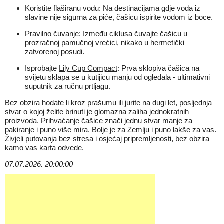
Koristite flaširanu vodu: Na destinacijama gdje voda iz
slavine nije sigurna za piće, čašicu ispirite vodom iz boce.
Pravilno čuvanje: Između ciklusa čuvajte čašicu u
prozračnoj pamučnoj vrećici, nikako u hermetički
zatvorenoj posudi.
Isprobajte
Lily Cup Compact
: Prva sklopiva čašica na
svijetu sklapa se u kutijicu manju od ogledala - ultimativni
suputnik za ručnu prtljagu.
Bez obzira hodate li kroz prašumu ili jurite na dugi let, posljednja
stvar o kojoj želite brinuti je glomazna zaliha jednokratnih
proizvoda. Prihvaćanje čašice znači jednu stvar manje za
pakiranje i puno više mira. Bolje je za Zemlju i puno lakše za vas.
Živjeli putovanja bez stresa i osjećaj pripremljenosti, bez obzira
kamo vas karta odvede.
07.07.2026. 20:00:00