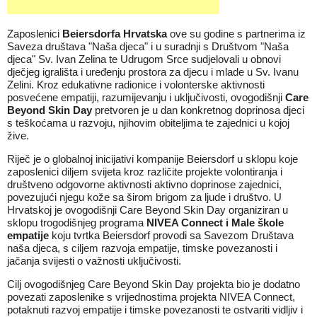
Zaposlenici
Beiersdorfa Hrvatska
ove su godine s partnerima iz
Saveza društava "Naša djeca" i u suradnji s Društvom "Naša
djeca" Sv. Ivan Zelina te Udrugom Srce sudjelovali u obnovi
dječjeg igrališta i uređenju prostora za djecu i mlade u Sv. Ivanu
Zelini. Kroz edukativne radionice i volonterske aktivnosti
posvećene empatiji, razumijevanju i uključivosti, ovogodišnji
Care
Beyond Skin Day
pretvoren je u dan konkretnog doprinosa djeci
s teškoćama u razvoju, njihovim obiteljima te zajednici u kojoj
žive.
Riječ je o globalnoj inicijativi kompanije Beiersdorf u sklopu koje
zaposlenici diljem svijeta kroz različite projekte volontiranja i
društveno odgovorne aktivnosti aktivno doprinose zajednici,
povezujući njegu kože sa širom brigom za ljude i društvo. U
Hrvatskoj je ovogodišnji Care Beyond Skin Day organiziran u
sklopu trogodišnjeg programa
NIVEA Connect i Male škole
empatije
koju tvrtka Beiersdorf provodi sa Savezom Društava
naša djeca, s ciljem razvoja empatije, timske povezanosti i
jačanja svijesti o važnosti uključivosti.
Cilj ovogodišnjeg Care Beyond Skin Day projekta bio je dodatno
povezati zaposlenike s vrijednostima projekta NIVEA Connect,
potaknuti razvoj empatije i timske povezanosti te ostvariti vidljiv i