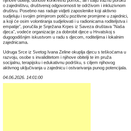
njihove obitelji, donose konkretnu pomoć, ali i šalju važnu poruku
o zajedništvu, društvenoj odgovornosti te održivom i inkluzivnom
društvu. Posebno nas raduje vidjeti zaposlenike koji aktivno
sudjeluju i svojim primjerom potiču pozitivne promjene u zajednici,
a koji će osim volontiranja sudjelovati i u radionicama roditeljstva i
empatije", poručila je Snježana Krpes iz Saveza društava "Naša
djeca", vodeće organizacije za dobrobit djece u Hrvatskoj s
dugogodišnjim iskustvom u radu s djecom, roditeljima i lokalnim
zajednicama.
Udruga Srce iz Svetog Ivana Zeline okuplja djecu s teškoćama u
razvoju, osobe s invaliditetom i njihove obitelji te im pruža
socijalnu, terapijsku i edukativnu podršku, s ciljem njihovog
aktivnog uključivanja u zajednicu i ostvarivanja punog potencijala.
04.06.2026. 14:01:00