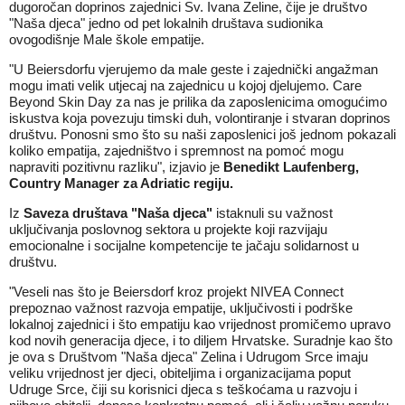
dugoročan doprinos zajednici Sv. Ivana Zeline, čije je društvo
"Naša djeca" jedno od pet lokalnih društava sudionika
ovogodišnje Male škole empatije.
"U Beiersdorfu vjerujemo da male geste i zajednički angažman
mogu imati velik utjecaj na zajednicu u kojoj djelujemo. Care
Beyond Skin Day za nas je prilika da zaposlenicima omogućimo
iskustva koja povezuju timski duh, volontiranje i stvaran doprinos
društvu. Ponosni smo što su naši zaposlenici još jednom pokazali
koliko empatija, zajedništvo i spremnost na pomoć mogu
napraviti pozitivnu razliku", izjavio je
Benedikt Laufenberg,
Country Manager za Adriatic regiju.
Iz
Saveza društava "Naša djeca"
istaknuli su važnost
uključivanja poslovnog sektora u projekte koji razvijaju
emocionalne i socijalne kompetencije te jačaju solidarnost u
društvu.
"Veseli nas što je Beiersdorf kroz projekt NIVEA Connect
prepoznao važnost razvoja empatije, uključivosti i podrške
lokalnoj zajednici i što empatiju kao vrijednost promičemo upravo
kod novih generacija djece, i to diljem Hrvatske. Suradnje kao što
je ova s Društvom "Naša djeca" Zelina i Udrugom Srce imaju
veliku vrijednost jer djeci, obiteljima i organizacijama poput
Udruge Srce, čiji su korisnici djeca s teškoćama u razvoju i