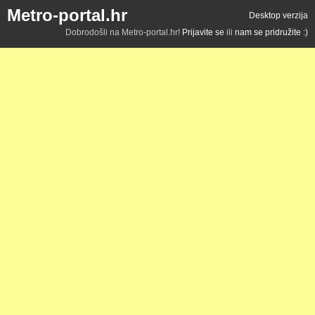
Metro-portal.hr
Desktop verzija
Dobrodošli na Metro-portal.hr!
Prijavite se
ili
nam se pridružite :)