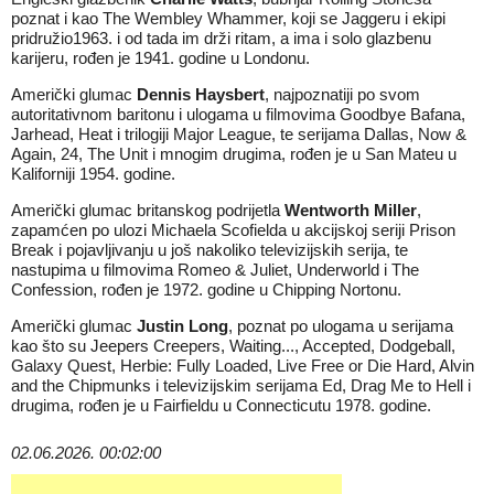
poznat i kao The Wembley Whammer, koji se Jaggeru i ekipi
pridružio1963. i od tada im drži ritam, a ima i solo glazbenu
karijeru, rođen je 1941. godine u Londonu.
Američki glumac
Dennis Haysbert
, najpoznatiji po svom
autoritativnom baritonu i ulogama u filmovima Goodbye Bafana,
Jarhead, Heat i trilogiji Major League, te serijama Dallas, Now &
Again, 24, The Unit i mnogim drugima, rođen je u San Mateu u
Kaliforniji 1954. godine.
Američki glumac britanskog podrijetla
Wentworth Miller
,
zapamćen po ulozi Michaela Scofielda u akcijskoj seriji Prison
Break i pojavljivanju u još nakoliko televizijskih serija, te
nastupima u filmovima Romeo & Juliet, Underworld i The
Confession, rođen je 1972. godine u Chipping Nortonu.
Američki glumac
Justin Long
, poznat po ulogama u serijama
kao što su Jeepers Creepers, Waiting..., Accepted, Dodgeball,
Galaxy Quest, Herbie: Fully Loaded, Live Free or Die Hard, Alvin
and the Chipmunks i televizijskim serijama Ed, Drag Me to Hell i
drugima, rođen je u Fairfieldu u Connecticutu 1978. godine.
02.06.2026. 00:02:00