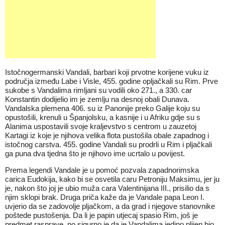
Istočnogermanski Vandali, barbari koji prvotne korijene vuku iz
područja između Labe i Visle, 455. godine opljačkali su Rim. Prve
sukobe s Vandalima rimljani su vodili oko 271., a 330. car
Konstantin dodijelio im je zemlju na desnoj obali Dunava.
Vandalska plemena 406. su iz Panonije preko Galije koju su
opustošili, krenuli u Španjolsku, a kasnije i u Afriku gdje su s
Alanima uspostavili svoje kraljevstvo s centrom u zauzetoj
Kartagi iz koje je njihova velika flota pustošila obale zapadnog i
istočnog carstva. 455. godine Vandali su prodrli u Rim i pljačkali
ga puna dva tjedna što je njihovo ime ucrtalo u povijest.
Prema legendi Vandale je u pomoć pozvala zapadnorimska
carica Eudokija, kako bi se osvetila caru Petroniju Maksimu, jer ju
je, nakon što joj je ubio muža cara Valentinijana III., prisilio da s
njim sklopi brak. Druga priča kaže da je Vandale papa Leon I.
uvjerio da se zadovolje pljačkom, a da grad i njegove stanovnike
poštede pustošenja. Da li je papin utjecaj spasio Rim, još je
predmet rasprave, no sigurno je da je Vandalima jedino plijen bio