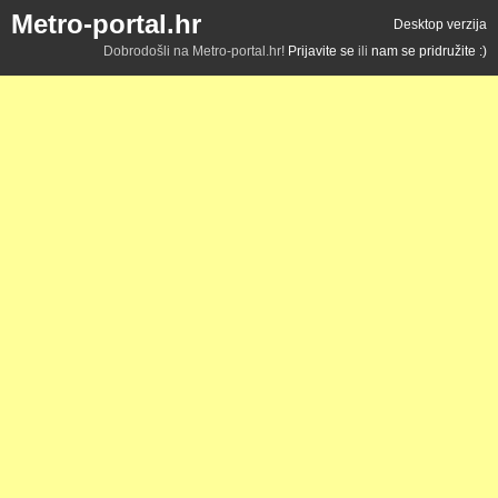
Metro-portal.hr
Desktop verzija
Dobrodošli na Metro-portal.hr!
Prijavite se
ili
nam se pridružite :)