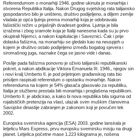
Referendumom o monarhiji 1946. godine ukinuta je monarhija i
stvorena Republika Italija. Nakon Drugog svjetskog rata talijansko
gospodarstvo bilo je uništeno, društvo podijeljeno, a diljem zemlje
vladala je opća ljutnja prema monarhiji koja je odobravala
fašistički režim u prijašnjih dvadeset godina. Ljutnja je bila
izražena i zbog sramote koja je Italiji nanesena kada su ju prvo
okupirali Nijemci, a nakon kapitulacije i Saveznici. Čak i prije
dolaska fašizma, na monarhiju se gledalo kao na neuspjeh u
kojem je društvo ostalo podijeljeno između bogatog sjevera i
siromašnog juga, naznake čega se jasno vide i danas.
Poslije pada fašizma ponovno je oživio talijanski republikanski
pokret, a nakon abdikacije Viktora Emanuela III. 1946., njegov sin
i novi kralj Umberto II. je pod prijetnjom građanskog rata bio
prisiljen raspisati referendum o opstanku monarhije. Nakon
referenduma na kojem je 54% glasača glasovalo za republiku,
Italija je službeno prestala biti monarhija i proglašena republikom.
Umberto II. je abdicirao, a kako bi nova republika bila sigurna od
rojalističkih pretenzija na vlast, ulazak svim muškim članovima
Savojske dinastije zabranjen je zakonom koji je povučen tek
2002.
Europska svemirska agencija (ESA) 2003. godine lansirala je
letjelicu Mars Express, prvu europsku svemirsku misiju na drugi
planet. Letjelica početne mase 1.223 kilograma je, nošena