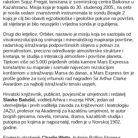
raketom Sojuz-Fregat, lansirana iz svemirskog centra Baikonur u
Kazahstanu. Misija koja je trajala do 30. studenog 2005., na sebi
je nosila sedam znanstvenih instrumenata te sondu Beagle 2
kojoj je cilj bio obaviti egzobiološke i geološke pokuse na površini,
ali slijetanje je bilo neuspjelo i vrijedna sonda je izgubljena.
Drugi dio letjelice, Orbiter, nastavio je misiju koja se sastojala od
visokorezolucijskog snimanja i mineraloškog mapiranja površine,
radarskog istraživanja podpovršinskih slojeva u potrazi za
permafrostom, precizno određivanje atmosferske strukture i
kretanja, te studija o interakciji atmosfere i površine planeta.
Tijekom više od 5.000 prijeđenih orbita kamere Mars Expressa
konstantno su mapirale i snimale najvećom rezolucijom
korištenom u istraživanju Marsa do danas, a Mars Express tim je
prošle godine za svoj vrhunski rad nagrađen Sir Arthur Clarke
Awardom za najbolji istraživački timski uspjeh.
Hrvatski književnik, publicist, povjesničar umjetnosti i redatelj
Slavko Batušić
, voditelj Arhiva i muzeja HNK, jedan od
utemeljitelja i prvih voditelja zavoda za književnost i teatrologiju
JAZU, profesor na Akademiji za kazališnu umjetnost, te autor
brojnih pjesama, novela, romana, drama, kazališnih studija i
putopisa po kojima je najpoznatiji, rođen je u Novskoj 1902.
godine.
Engleski glazbenik
Charlie Watts
, bubnjar Rolling Stonesa