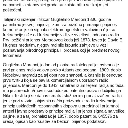
na pameti, a stanovnici grada su zaista bili u velikoj mjeri
pošteđeni.
Talijanski inženjer i fizičar Guglielmo Marconi 1896. godine
patentirao je svoj najnoviji izum za bežično primanje i prijenos
komunikacijskih signala elektromagnetskim valovima čije su
frekvencije niže od frekvencije vidljive svjetlosti, odnosno radio.
Prvi bežični prijenos Morseovog koda još 1878. izveo je David E.
Hughes međutim, njegov rad nije ispunio zahtjeve u vezi
poznavanja prirodnog principa ili procesa koji je predmet novog
fenomena.
Guglielmo Marconi, jedan od pionira radiotelegrafije, ostvario je
prvi prijenos radio valova preko Atlantskog oceana i 1909. dobio
Nobelovu nagradu za taj doprinos znanosti, a kasnije je osnovao
prvu tvrtku koja se bavila komercijalnom uporabom radio
prijenosa. Marconi je do 1943. smatran izumiteljem radija no tada
mu je američki Vrhovni sud oduzeo patentno pravo i dodijelio ga
Nikoli Tesli koji se danas smatra službenim pronalazačem radija
jer je prvi razvio i objasnio način proizvodnje radio frekvencija,
princip usklađenih rezonantnih sklopova u predajnoj i prijamnoj
anteni i javno predstavio principe radija i prijenos signala na velike
daljine, a za taj pronalazak je 1897. dobio patent br. 645576 za
uređaj opisan kao 'sustav za bežični prijenos podataka'.