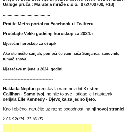
Usluge pruža : Maratela mreže d.o.o., 072/700700, +18)
........................................
Pratite Metro portal na
Facebooku
i
Twitteru
.
Pročitajte
Veliki godišnji horoskop za 2024.
i
Mjesečni horoskop za ožujak
Ako ste nešto sanjali, pomoći će vam naša
Sanjarica, sanovnik,
tumač snova
.
Mjesečeve mijene u 2024
. godini
----------------------------------
Naklada Neptun
predstavlja vam novi hit
Kristen
Callihan
-
Samo tvoj
, no nije to sve - stigao je i nastavak
serijala
Elle Kennedy
-
Djevojka za jedno ljeto
.
Kao i obično, naručite uz razne pogodnosti na
njihovoj stranici
.
27.03.2024. 21:50:00