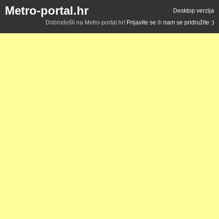
Metro-portal.hr
Desktop verzija
Dobrodošli na Metro-portal.hr!
Prijavite se
ili
nam se pridružite :)