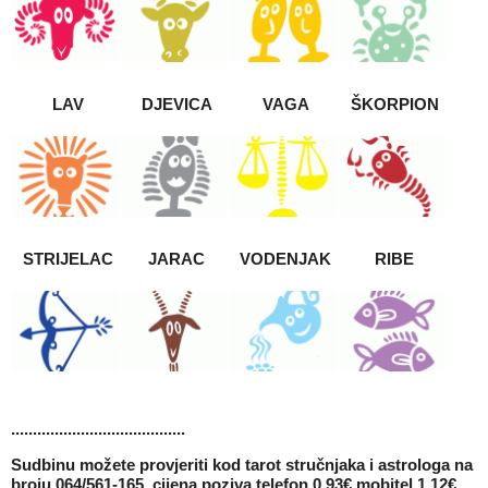
LAV
DJEVICA
VAGA
ŠKORPION
STRIJELAC
JARAC
VODENJAK
RIBE
........................................
Sudbinu možete provjeriti kod tarot stručnjaka i astrologa na
broju 064/561-165, cijena poziva telefon 0,93€ mobitel 1,12€,